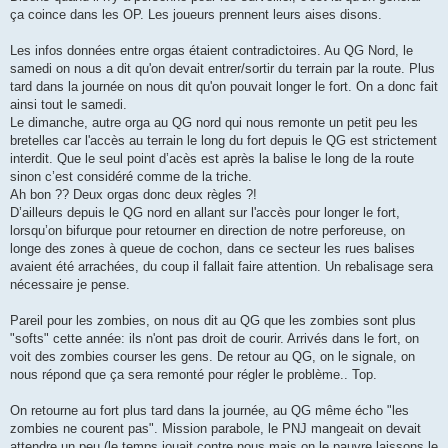
ça coince dans les OP. Les joueurs prennent leurs aises disons.
Les infos données entre orgas étaient contradictoires. Au QG Nord, le
samedi on nous a dit qu'on devait entrer/sortir du terrain par la route. Plus
tard dans la journée on nous dit qu'on pouvait longer le fort. On a donc fait
ainsi tout le samedi.
Le dimanche, autre orga au QG nord qui nous remonte un petit peu les
bretelles car l'accès au terrain le long du fort depuis le QG est strictement
interdit. Que le seul point d’acès est après la balise le long de la route
sinon c’est considéré comme de la triche.
Ah bon ?? Deux orgas donc deux règles ?!
D’ailleurs depuis le QG nord en allant sur l'accès pour longer le fort,
lorsqu’on bifurque pour retourner en direction de notre perforeuse, on
longe des zones à queue de cochon, dans ce secteur les rues balises
avaient été arrachées, du coup il fallait faire attention. Un rebalisage sera
nécessaire je pense.
Pareil pour les zombies, on nous dit au QG que les zombies sont plus
"softs" cette année: ils n'ont pas droit de courir. Arrivés dans le fort, on
voit des zombies courser les gens. De retour au QG, on le signale, on
nous répond que ça sera remonté pour régler le problème.. Top.
On retourne au fort plus tard dans la journée, au QG même écho "les
zombies ne courent pas". Mission parabole, le PNJ mangeait on devait
attendre un peu (le temps jouait contre nous mais on le pauvre laissons le