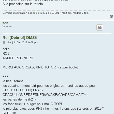
A la prochaine sur le terrain.
Dernière modification par
Zox
le lun. juil. 10, 2017 7:52 pm, modifié 2 fois.
ROB
Veteran
Re: [Debrief] DMZ5
M
dim. juil. 09, 2017 9:08 pm
e
s
hello
s
ROB
a
g
ARMEE REG NORD
e
MERCI AUX ORGAS, PNJ, TOTOR > super boulot
+++
le beau temps
les copains ( merci dirt pour les onglet, et merci les autres pour
GLOUGLOU GLOU) FRAG/
GRAOULLYS/BERSERKER/AWAKE/CRAPS/GAMA/Free
les barres de rire (h24)
les food truck > burger pour moi O TOP!
le role-play avec qqes PNJ ( hein mes fistons que j ai crés en 2015^^
SUPER!)