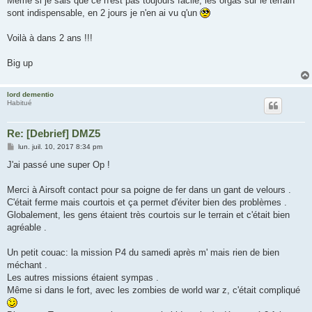
Même si je sais que ce n'est pas toujours facile, les orgas sur le terrain
sont indispensable, en 2 jours je n'en ai vu q'un
Voilà à dans 2 ans !!!
Big up
lord dementio
Habitué
Re: [Debrief] DMZ5
M
lun. juil. 10, 2017 8:34 pm
e
s
J'ai passé une super Op !
s
a
g
Merci à Airsoft contact pour sa poigne de fer dans un gant de velours .
e
C'était ferme mais courtois et ça permet d'éviter bien des problèmes .
Globalement, les gens étaient très courtois sur le terrain et c'était bien
agréable .
Un petit couac: la mission P4 du samedi après m' mais rien de bien
méchant .
Les autres missions étaient sympas .
Même si dans le fort, avec les zombies de world war z, c'était compliqué