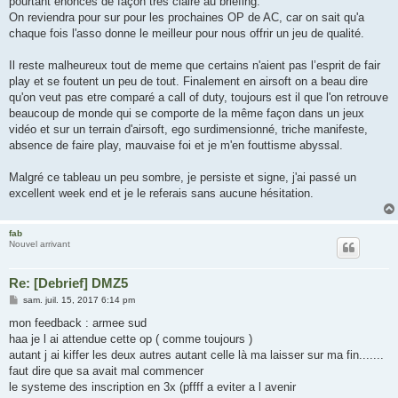
pourtant énoncés de façon tres claire au briefing.
On reviendra pour sur pour les prochaines OP de AC, car on sait qu'a
chaque fois l'asso donne le meilleur pour nous offrir un jeu de qualité.
Il reste malheureux tout de meme que certains n'aient pas l’esprit de fair
play et se foutent un peu de tout. Finalement en airsoft on a beau dire
qu'on veut pas etre comparé a call of duty, toujours est il que l'on retrouve
beaucoup de monde qui se comporte de la même façon dans un jeux
vidéo et sur un terrain d'airsoft, ego surdimensionné, triche manifeste,
absence de faire play, mauvaise foi et je m'en fouttisme abyssal.
Malgré ce tableau un peu sombre, je persiste et signe, j'ai passé un
excellent week end et je le referais sans aucune hésitation.
fab
Nouvel arrivant
Re: [Debrief] DMZ5
M
sam. juil. 15, 2017 6:14 pm
e
s
mon feedback : armee sud
s
haa je l ai attendue cette op ( comme toujours )
a
g
autant j ai kiffer les deux autres autant celle là ma laisser sur ma fin.......
e
faut dire que sa avait mal commencer
le systeme des inscription en 3x (pffff a eviter a l avenir