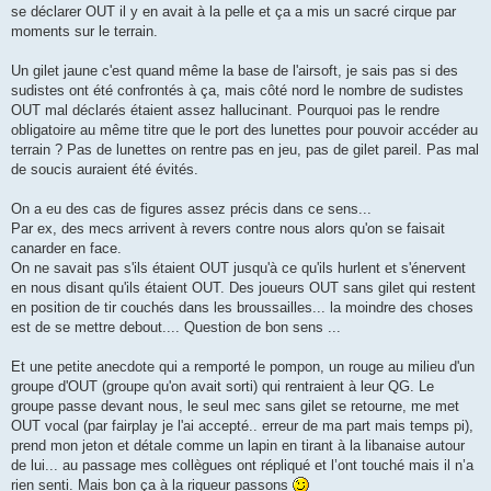
se déclarer OUT il y en avait à la pelle et ça a mis un sacré cirque par
moments sur le terrain.
Un gilet jaune c'est quand même la base de l'airsoft, je sais pas si des
sudistes ont été confrontés à ça, mais côté nord le nombre de sudistes
OUT mal déclarés étaient assez hallucinant. Pourquoi pas le rendre
obligatoire au même titre que le port des lunettes pour pouvoir accéder au
terrain ? Pas de lunettes on rentre pas en jeu, pas de gilet pareil. Pas mal
de soucis auraient été évités.
On a eu des cas de figures assez précis dans ce sens...
Par ex, des mecs arrivent à revers contre nous alors qu'on se faisait
canarder en face.
On ne savait pas s'ils étaient OUT jusqu'à ce qu'ils hurlent et s'énervent
en nous disant qu'ils étaient OUT. Des joueurs OUT sans gilet qui restent
en position de tir couchés dans les broussailles... la moindre des choses
est de se mettre debout.... Question de bon sens ...
Et une petite anecdote qui a remporté le pompon, un rouge au milieu d'un
groupe d'OUT (groupe qu'on avait sorti) qui rentraient à leur QG. Le
groupe passe devant nous, le seul mec sans gilet se retourne, me met
OUT vocal (par fairplay je l'ai accepté.. erreur de ma part mais temps pi),
prend mon jeton et détale comme un lapin en tirant à la libanaise autour
de lui... au passage mes collègues ont répliqué et l’ont touché mais il n’a
rien senti. Mais bon ça à la rigueur passons