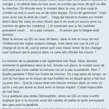
manger ), on attend dans la cour avec un zombie qui nous dit qu'il va aller
le chercher. On discute avec le mutant dans la cour, et d'un coup le
zombie se met à courir sur un de notre équipe. On lui dit gentiment: "mais
vous avez pas le droit de courir"... l'orga qui faisait le mutant est monté
direct dans les tours en nous disant que si on avait un soucis avec sa
manière de gérer les zombies[...] et soutenant que si les zombies
pouvaient courir…. on a pas compris.... Je pense que la fatigue était
derrière
Mais la encore au QG on nous dit blanc; dans le fort on nous dit noir.
Visiblement les règles avaient changé, mais dans ses cas là soit ça
change et on le dit, soit je pense qu'il vaut mieux éviter de les changer
sauf scénario qui le pousse dans ce sens afin d'éviter les soucis :\
La mission de la parabole a été également très floue. Nous devions
emmener le générateur dans le fort. Arrivés sur place, le mutant nous dit
qu'il peut pas nous valider la mission car on a pas la parabole. Hein ?
Quelle parabole ? Rien sur l'ordre de mission. Du coup perte de temps, on
sort du fort (pas eu le temps de tout fouiller) en se disant qu'on a fait tout
ça pour rien... Que la caisse était une fausse mission dans un sens vu
qu'on y est pas arrivé au bout avec le temps imparti. C’était impossible
de tout faire.
Ca a quelques peu tendu l'atmosphère, retour au QG on nous a enfin
expliqué que si la mission avait été validée en partie et qu'ils envoyaient
des gars pour la parabole.