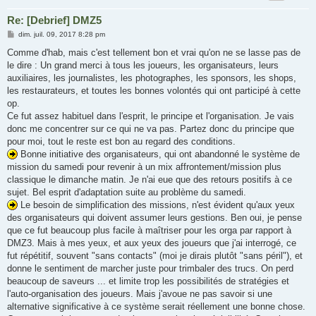
Re: [Debrief] DMZ5
M
dim. juil. 09, 2017 8:28 pm
e
s
Comme d'hab, mais c'est tellement bon et vrai qu'on ne se lasse pas de
s
le dire : Un grand merci à tous les joueurs, les organisateurs, leurs
a
g
auxiliaires, les journalistes, les photographes, les sponsors, les shops,
e
les restaurateurs, et toutes les bonnes volontés qui ont participé à cette
op.
Ce fut assez habituel dans l'esprit, le principe et l'organisation. Je vais
donc me concentrer sur ce qui ne va pas. Partez donc du principe que
pour moi, tout le reste est bon au regard des conditions.
Bonne initiative des organisateurs, qui ont abandonné le système de
mission du samedi pour revenir à un mix affrontement/mission plus
classique le dimanche matin. Je n'ai eue que des retours positifs à ce
sujet. Bel esprit d'adaptation suite au problème du samedi.
Le besoin de simplification des missions, n'est évident qu'aux yeux
des organisateurs qui doivent assumer leurs gestions. Ben oui, je pense
que ce fut beaucoup plus facile à maîtriser pour les orga par rapport à
DMZ3. Mais à mes yeux, et aux yeux des joueurs que j'ai interrogé, ce
fut répétitif, souvent "sans contacts" (moi je dirais plutôt "sans péril"), et
donne le sentiment de marcher juste pour trimbaler des trucs. On perd
beaucoup de saveurs ... et limite trop les possibilités de stratégies et
l'auto-organisation des joueurs. Mais j'avoue ne pas savoir si une
alternative significative à ce système serait réellement une bonne chose.