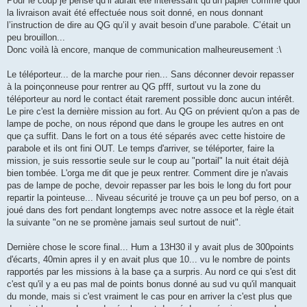
Pour le coup je pense qu’il aurait été intéressant qu’un papier comme quoi
la livraison avait été effectuée nous soit donné, en nous donnant
l’instruction de dire au QG qu’il y avait besoin d’une parabole. C’était un
peu brouillon...
Donc voilà là encore, manque de communication malheureusement :\
Le téléporteur... de la marche pour rien... Sans déconner devoir repasser
à la poinçonneuse pour rentrer au QG pfff, surtout vu la zone du
téléporteur au nord le contact était rarement possible donc aucun intérêt.
Le pire c'est la dernière mission au fort. Au QG on prévient qu'on a pas de
lampe de poche, on nous répond que dans le groupe les autres en ont
que ça suffit. Dans le fort on a tous été séparés avec cette histoire de
parabole et ils ont fini OUT. Le temps d'arriver, se téléporter, faire la
mission, je suis ressortie seule sur le coup au "portail" la nuit était déjà
bien tombée. L'orga me dit que je peux rentrer. Comment dire je n'avais
pas de lampe de poche, devoir repasser par les bois le long du fort pour
repartir la pointeuse... Niveau sécurité je trouve ça un peu bof perso, on a
joué dans des fort pendant longtemps avec notre assoce et la règle était
la suivante "on ne se promène jamais seul surtout de nuit".
Dernière chose le score final... Hum a 13H30 il y avait plus de 300points
d'écarts, 40min apres il y en avait plus que 10... vu le nombre de points
rapportés par les missions à la base ça a surpris. Au nord ce qui s'est dit
c'est qu'il y a eu pas mal de points bonus donné au sud vu qu'il manquait
du monde, mais si c'est vraiment le cas pour en arriver la c'est plus que