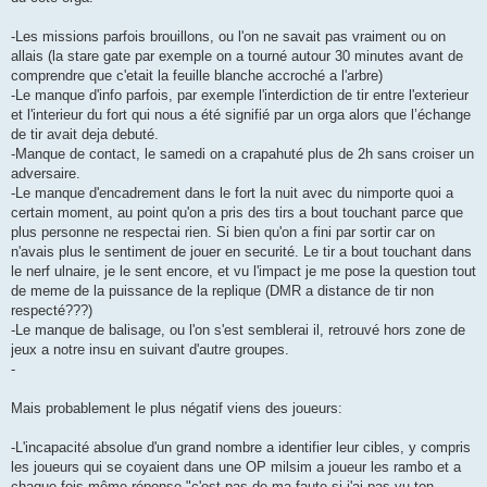
-Les missions parfois brouillons, ou l'on ne savait pas vraiment ou on
allais (la stare gate par exemple on a tourné autour 30 minutes avant de
comprendre que c'etait la feuille blanche accroché a l'arbre)
-Le manque d'info parfois, par exemple l'interdiction de tir entre l'exterieur
et l'interieur du fort qui nous a été signifié par un orga alors que l’échange
de tir avait deja debuté.
-Manque de contact, le samedi on a crapahuté plus de 2h sans croiser un
adversaire.
-Le manque d'encadrement dans le fort la nuit avec du nimporte quoi a
certain moment, au point qu'on a pris des tirs a bout touchant parce que
plus personne ne respectai rien. Si bien qu'on a fini par sortir car on
n'avais plus le sentiment de jouer en securité. Le tir a bout touchant dans
le nerf ulnaire, je le sent encore, et vu l'impact je me pose la question tout
de meme de la puissance de la replique (DMR a distance de tir non
respecté???)
-Le manque de balisage, ou l'on s'est semblerai il, retrouvé hors zone de
jeux a notre insu en suivant d'autre groupes.
-
Mais probablement le plus négatif viens des joueurs:
-L'incapacité absolue d'un grand nombre a identifier leur cibles, y compris
les joueurs qui se coyaient dans une OP milsim a joueur les rambo et a
chaque fois même réponse "c'est pas de ma faute si j'ai pas vu ton