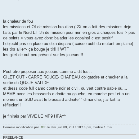
---
la chaleur de fou
les missions et OI de mission brouillon ( 2X on a fait des missions deja
faits par le Nord ET 3h de mission pour rien en gros a chaques fois > pas
de points > vous avez donc balader les copains! c est positif
l objectif pas en place ou deja disparu ( caisse outil du mutant en plaine)
les tirs allier> ça bouge je tir!!!! WTF
les gilet de out peu présent sur les joueurs!!!
Peut etre proposer aux joueurs comme a dit lust :
GILET OUT - CARRE ROUGE- CHAPEAU obligatoire et checker a la
sortie du QG>JE VALIDE
et dress code full camo contre noir et civil, ou vert contre sable ou....
MEME avec les brassards a droite ou gauche, ca marche pas! et a un
moment un SUD avait le brassard a droite^^ dimanche, j ai fait la
réflexion!!
je finirais par VIVE LE MP9 HPA^^
Dernière modification par
ROB
le dim. juil. 09, 2017 10:16 pm, modifié 1 fois.
FREELANCE