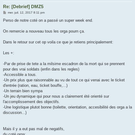
Re: [Debrief] DMZ5
M
mer. juil. 12, 2017 8:11 pm
e
s
Perso de notre coté on a passé un super week end.
s
a
g
On remercie a nouveau tous les orga pourn ça.
e
Dans le retour sur cet op voila ce que je retiens principalement:
Les +:
-Par de prise de tete a la milsime escadron de la mort qui se prennent
pour des vrai soldats (enfin dans les regles)
-Accessible a tous.
-Un prix plus que raisonnable au vu de tout ce qui venai avec le ticket
d'entrée (ration, eau, ticket bouffe,...)
-Un terrain bien sympa
-Un jeu dynamique qui pour nous a clairement été orienté sur
l'accomplissement des objectifs.
-Une logistique plutot bonne (toilette, orientation, accesibilité des orga a la
discussion...)
Mais il y a eut pas mal de negatifs,
du coté orga: