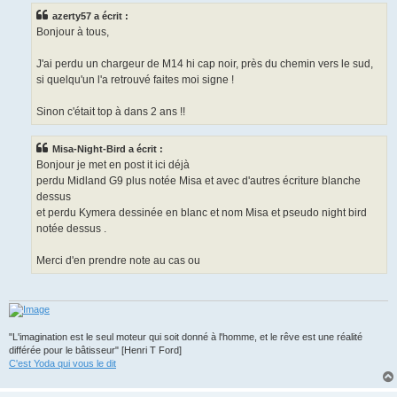
s
azerty57 a écrit :
a
g
Bonjour à tous,
e
J'ai perdu un chargeur de M14 hi cap noir, près du chemin vers le sud,
si quelqu'un l'a retrouvé faites moi signe !
Sinon c'était top à dans 2 ans !!
Misa-Night-Bird a écrit :
Bonjour je met en post it ici déjà
perdu Midland G9 plus notée Misa et avec d'autres écriture blanche
dessus
et perdu Kymera dessinée en blanc et nom Misa et pseudo night bird
notée dessus .
Merci d'en prendre note au cas ou
"L'imagination est le seul moteur qui soit donné à l'homme, et le rêve est une réalité
différée pour le bâtisseur" [Henri T Ford]
C'est Yoda qui vous le dit