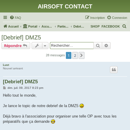
AIRSOFT CONTACT
FAQ
Inscription
Connexion
R
Accueil
Portail
Accueil du forum
Parties, Games, OP, événements...
Debriefing
SHOP
FACEBOOK
e
[Debrief] DMZ5
c
Rechercher
Recherche 
Répondre
h
e
1
2
Suivant
28 messages
r
Lust
c
Nouvel arrivant
h
[Debrief] DMZ5
e
M
dim. juil. 09, 2017 8:23 pm
r
e
s
Hello tout le monde,
s
a
g
Je lance le topic de notre debrief de la DMZ5
e
Déjà bravo à l'association pour organiser une telle OP avec tous les
préparatifs que ça demande