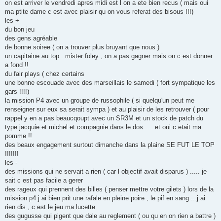
on est arriver le vendredi apres midi est l on a ete bien recus ( mais oui
ma ptite dame c est avec plaisir qu on vous referat des bisous !!!)
les +
du bon jeu
des gens agréable
de bonne soiree ( on a trouver plus bruyant que nous )
un capitaine au top : mister foley , on a pas gagner mais on c est donner
a fond !!
du fair plays ( chez certains
une bonne escouade avec des marseillais le samedi ( fort sympatique les
gars !!!!)
la mission P4 avec un groupe de russophile ( si quelqu'un peut me
renseigner sur eux sa serait sympa ) et au plaisir de les retrouver ( pour
rappel y en a pas beaucqoupt avec un SR3M et un stock de patch du
type jacquie et michel et compagnie dans le dos......et oui c etait ma
pomme !!
des beaux engagement surtout dimanche dans la plaine SE FUT LE TOP
!!!!!!!
les -
des missions qui ne servait a rien ( car l objectif avait disparus ) ..... je
sait c est pas facile a gerer
des rageux qui prennent des billes ( penser mettre votre gilets ) lors de la
mission p4 j ai bien prit une rafale en pleine poire , le pif en sang ...j ai
rien dis , c est le jeu ma lucette
des gugusse qui pigent que dale au reglement ( ou qu en on rien a battre )