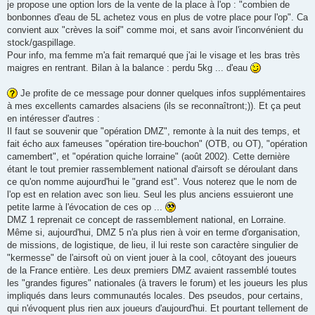
je propose une option lors de la vente de la place à l'op : "combien de
bonbonnes d'eau de 5L achetez vous en plus de votre place pour l'op". Ca
convient aux "crèves la soif" comme moi, et sans avoir l'inconvénient du
stock/gaspillage.
Pour info, ma femme m'a fait remarqué que j'ai le visage et les bras très
maigres en rentrant. Bilan à la balance : perdu 5kg ... d'eau
Je profite de ce message pour donner quelques infos supplémentaires
à mes excellents camardes alsaciens (ils se reconnaîtront;)). Et ça peut
en intéresser d'autres :
Il faut se souvenir que "opération DMZ", remonte à la nuit des temps, et
fait écho aux fameuses "opération tire-bouchon" (OTB, ou OT), "opération
camembert", et "opération quiche lorraine" (août 2002). Cette dernière
étant le tout premier rassemblement national d'airsoft se déroulant dans
ce qu'on nomme aujourd'hui le "grand est". Vous noterez que le nom de
l'op est en relation avec son lieu. Seul les plus anciens essuieront une
petite larme à l'évocation de ces op ...
DMZ 1 reprenait ce concept de rassemblement national, en Lorraine.
Même si, aujourd'hui, DMZ 5 n'a plus rien à voir en terme d'organisation,
de missions, de logistique, de lieu, il lui reste son caractère singulier de
"kermesse" de l'airsoft où on vient jouer à la cool, côtoyant des joueurs
de la France entière. Les deux premiers DMZ avaient rassemblé toutes
les "grandes figures" nationales (à travers le forum) et les joueurs les plus
impliqués dans leurs communautés locales. Des pseudos, pour certains,
qui n'évoquent plus rien aux joueurs d'aujourd'hui. Et pourtant tellement de