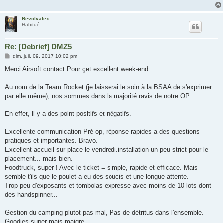
Revolvalex
Habitué
Re: [Debrief] DMZ5
M
dim. juil. 09, 2017 10:02 pm
e
s
Merci Airsoft contact Pour çet excellent week-end.
s
a
g
Au nom de la Team Rocket (je laisserai le soin à la BSAA de s'exprimer
e
par elle même), nos sommes dans la majorité ravis de notre OP.
En effet, il y a des point positifs et négatifs.
Excellente communication Pré-op, réponse rapides a des questions
pratiques et importantes. Bravo.
Excellent accueil sur place le vendredi.installation un peu strict pour le
placement... mais bien.
Foodtruck, super ! Avec le ticket = simple, rapide et efficace. Mais
semble t'ils que le poulet a eu des soucis et une longue attente.
Trop peu d'exposants et tombolas expresse avec moins de 10 lots dont
des handspinner...
Gestion du camping plutot pas mal, Pas de détritus dans l'ensemble.
Goodies super mais maigre...