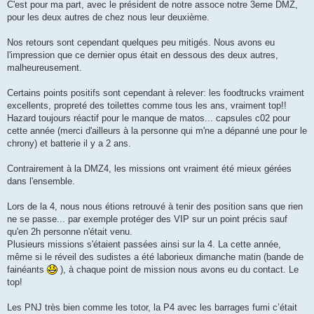
C'est pour ma part, avec le président de notre assoce notre 3eme DMZ,
pour les deux autres de chez nous leur deuxième.
Nos retours sont cependant quelques peu mitigés. Nous avons eu
l'impression que ce dernier opus était en dessous des deux autres,
malheureusement.
Certains points positifs sont cependant à relever: les foodtrucks vraiment
excellents, propreté des toilettes comme tous les ans, vraiment top!!
Hazard toujours réactif pour le manque de matos... capsules c02 pour
cette année (merci d'ailleurs à la personne qui m'ne a dépanné une pour le
chrony) et batterie il y a 2 ans.
Contrairement à la DMZ4, les missions ont vraiment été mieux gérées
dans l'ensemble.
Lors de la 4, nous nous étions retrouvé à tenir des position sans que rien
ne se passe... par exemple protéger des VIP sur un point précis sauf
qu'en 2h personne n'était venu.
Plusieurs missions s'étaient passées ainsi sur la 4. La cette année,
même si le réveil des sudistes a été laborieux dimanche matin (bande de
fainéants
), à chaque point de mission nous avons eu du contact. Le
top!
Les PNJ très bien comme les totor, la P4 avec les barrages fumi c’était