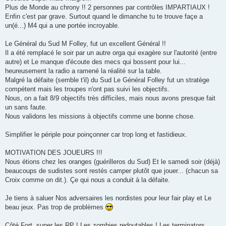
Plus de Monde au chrony !! 2 personnes par contrôles IMPARTIAUX !
Enfin c'est par grave. Surtout quand le dimanche tu te trouve façe a
un(é...) M4 qui a une portée incroyable.
Le Général du Sud M Folley, fut un excellent Général !!
Il a été remplacé le soir par un autre orga qui exagère sur l'autorité (entre
autre) et Le manque d'écoute des mecs qui bossent pour lui...
heureusement la radio a ramené la réalité sur la table.
Malgré la défaite (semble t'il) du Sud Le Général Folley fut un stratège
compétent mais les troupes n'ont pas suivi les objectifs.
Nous, on a fait 8/9 objectifs très difficiles, mais nous avons presque fait
un sans faute.
Nous validons les missions à objectifs comme une bonne chose.
Simplifier le périple pour poinçonner car trop long et fastidieux.
MOTIVATION DES JOUEURS !!!
Nous étions chez les oranges (guérilleros du Sud) Et le samedi soir (déjà)
beaucoups de sudistes sont restés camper plutôt que jouer... (chacun sa
Croix comme on dit.). Çe qui nous a conduit à la défaite.
Je tiens à saluer Nos adversaires les nordistes pour leur fair play et Le
beau jeux. Pas trop de problèmes
Côté Fort, super les RP ! Les zombies redoutables ! Les terminators