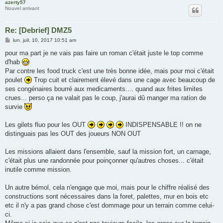
azerty57
Nouvel arrivant
Re: [Debrief] DMZ5
M
lun. juil. 10, 2017 10:51 am
e
s
pour ma part je ne vais pas faire un roman c'était juste le top comme
s
d'hab
a
g
Par contre les food truck c'est une très bonne idée, mais pour moi c'était
e
poulet
Trop cuit et clairement élevé dans une cage avec beaucoup de
ses congénaires bourré aux medicaments.... quand aux frites limites
crues... perso ça ne valait pas le coup, j'aurai dû manger ma ration de
survie
Les gilets fluo pour les OUT
INDISPENSABLE !! on ne
distinguais pas les OUT des joueurs NON OUT
Les missions allaient dans l'ensemble, sauf la mission fort, un carnage,
c'était plus une randonnée pour poinçonner qu'autres choses... c'était
inutile comme mission.
Un autre bémol, cela n'engage que moi, mais pour le chiffre réalisé des
constructions sont nécessaires dans la foret, palettes, mur en bois etc
etc il n'y a pas grand chose c'est dommage pour un terrain comme celui-
ci.