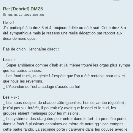
Re: [Debrief] DMZ5
M
lun. juil. 10, 2017 4:06 am
e
s
Hello !
s
J'ai participé à la dmz 3 et 4, toujours fidèle au côté sud. Cette dmz 5 a
a
g
été sympathique mais je ressens une réelle déception par rapport aux
e
deux derniers opus.
Pas de chichi, j'enchaîne direct :
Les + :
_ Super ambiance comme d'hab et j'ai même trouvé les orgas plus sympa
que les autres années.
_ Les food truck, du génie ! J'espère que l'op a été rentable pour eux et
que nous les reverrons.
_ L'Abandon de l'échafaudage d'accès au fort.
Les + /- :
_ Les sous équipes de chaque côté (guerillos, hornet, armée régulière) :
je n'ai pas vu l'intérêt, il pourrait n'y avoir que le nord et le sud, les
groupes étaient mélangés pour les missions.
_ Le systèmes des stargates pour entrer dans le fort. La première porte
dans la forêt à plusieurs centaines de mètre de notre qg : pas compris
cette partie rando. La seconde porte / caravane dans les douves avec le