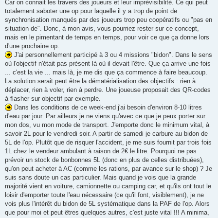
Car on connait les travers des joueurs et leur imprévisibilité. Ce qui peut
totalement saboter une op pour laquelle il y a trop de point de
synchronisation manqués par des joueurs trop peu coopératifs ou "pas en
situation de". Donc, à mon avis, vous pourriez rester sur ce concept,
mais en le pimentant de temps en temps, pour voir ce que ça donne lors
d'une prochaine op.
J'ai personnellement participé à 3 ou 4 missions "bidon". Dans le sens
où l'objectif n'était pas présent là où il devait l'être. Que ça arrive une fois
... c'est la vie ... mais là, je me dis que ça commence à faire beaucoup.
La solution serait peut être la dématérialisation des objectifs : rien à
déplacer, rien à voler, rien à perdre. Une joueuse proposait des QR-codes
à flasher sur objectif par exemple.
Dans les conditions de ce week-end j'ai besoin d'environ 8-10 litres
d'eau par jour. Par ailleurs je ne viens qu'avec ce que je peux porter sur
mon dos, vu mon mode de transport. J'emporte donc le minimum vital, à
savoir 2L pour le vendredi soir. A partir de samedi je carbure au bidon de
5L de l'op. Plutôt que de risquer l'accident, je me suis fournit par trois fois
1L chez le vendeur ambulant à raison de 2€ le litre. Pourquoi ne pas
prévoir un stock de bonbonnes 5L (donc en plus de celles distribuées),
qu'on peut acheter à AC (comme les rations, par avance sur le shop) ? Je
suis sans doute un cas particulier. Mais quand je vois que la grande
majorité vient en voiture, camionnette ou camping car, et qu'ils ont tout le
loisir d'emporter toute l'eau nécessaire (ce qu'il font, visiblement), je ne
vois plus l'intérêt du bidon de 5L systématique dans la PAF de l'op. Alors
que pour moi et peut êtres quelques autres, c'est juste vital !!! A minima,