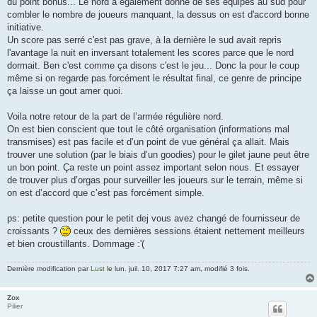
du point bonus... Le nord a également donné de ses équipes au sud pour
combler le nombre de joueurs manquant, la dessus on est d'accord bonne
initiative.
Un score pas serré c'est pas grave, à la dernière le sud avait repris
l'avantage la nuit en inversant totalement les scores parce que le nord
dormait. Ben c'est comme ça disons c'est le jeu... Donc la pour le coup
même si on regarde pas forcément le résultat final, ce genre de principe
ça laisse un gout amer quoi.
Voila notre retour de la part de l’armée régulière nord.
On est bien conscient que tout le côté organisation (informations mal
transmises) est pas facile et d’un point de vue général ça allait. Mais
trouver une solution (par le biais d’un goodies) pour le gilet jaune peut être
un bon point. Ça reste un point assez important selon nous. Et essayer
de trouver plus d’orgas pour surveiller les joueurs sur le terrain, même si
on est d’accord que c’est pas forcément simple.
ps: petite question pour le petit dej vous avez changé de fournisseur de
croissants ?
ceux des dernières sessions étaient nettement meilleurs
et bien croustillants. Dommage :'(
Dernière modification par
Lust
le lun. juil. 10, 2017 7:27 am, modifié 3 fois.
Zox
Pilier