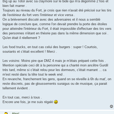
Big up au Totor avec sa claymore sur le bide qui m'a dégommé 2 fois et
bien fait marrer .
Toujours au niveau du Fort, je crois que rien n'avait été précisé sur les tirs
de l'extérieur du fort vers l'intérieur et vice versa .
On a brièvement discuté avec des adversaires et il nous a semblé
logique de conclure que, comme l'on devait prendre la porte des étoiles
pour atteindre l'intérieur du Fort, il était impossible d'effectuer des tirs vers
des personnes n'étant en théorie pas dans la même dimension que soi .
Qu'en était il réellement ?
Les food trucks, en tout cas celui des burgers : super ! Courtois,
souriants et c'était excellent ! Merci .
Les voisins: Moins pire que DMZ 4 mais je m'étais préparé cette fois .
Mention spéciale ceci dit à la personne qui a chanté mon ancêtre Gurdil
très tard, même si c'était relou pour les dormeurs, c'était marrant ... ca
m'est resté dans la tête tout le week end .
En revanche, franchement les gens, quand on se réveille à 6h du mat', on
reste discrets, pas de gloussements suraigus ou de musique, ça parait
tellement évident .
En tout cas, merci à tous .
Encore une fois, je me suis régalé
Alien²