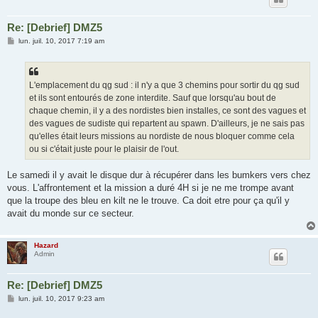
Re: [Debrief] DMZ5
M
lun. juil. 10, 2017 7:19 am
e
s
s
a
g
L'emplacement du qg sud : il n'y a que 3 chemins pour sortir du qg sud
e
et ils sont entourés de zone interdite. Sauf que lorsqu'au bout de
chaque chemin, il y a des nordistes bien installes, ce sont des vagues et
des vagues de sudiste qui repartent au spawn. D'ailleurs, je ne sais pas
qu'elles était leurs missions au nordiste de nous bloquer comme cela
ou si c'était juste pour le plaisir de l'out.
Le samedi il y avait le disque dur à récupérer dans les bumkers vers chez
vous. L'affrontement et la mission a duré 4H si je ne me trompe avant
que la troupe des bleu en kilt ne le trouve. Ca doit etre pour ça qu'il y
avait du monde sur ce secteur.
Hazard
Admin
Re: [Debrief] DMZ5
M
lun. juil. 10, 2017 9:23 am
e
s