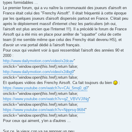
types formidables ...
Le premier forum, qui a vu naître la communauté des joueurs d'airsoft en
France était celui des "Frenchy Airsoft". Il était fréquenté à cette époque
par les quelques joueurs d'airsoft dispersés partout en France. C'était peu
après le déploiement massif d'internet chez les particuliers (eh oui,
l'airsoft est plus ancien que l'Internet !!!). Il a précédé le forum de France
Airsoft qui a été mis en place pour arrêter de "squatter" celui de cette
team (il me semble même que celui des Frenchy était devenu HS), et
d'avoir un vrai portail dédié à l'airsoft français.
Pour ceux qui veulent voir à quoi ressemblait l'airsoft des années 90 et
2000 :
http://www.dailymotion.com/video/x2dcav
"
onclick="window.open(this.href);return false;
http://www.dailymotion.com/video/x2dbg9
"
onclick="window.open(this.href);return false;
Et quelques vidéos des Frenchy Airsoft. Ca fait toujours du bien
:
https://www.youtube.com/watch?v=CAi_5mq0_q0
"
onclick="window.open(this.href);return false;
https://www.youtube.com/watch?v=qZ_VBVVJINg
"
onclick="window.open(this.href);return false;
https://www.youtube.com/watch?v=Npprsq-9684
"
onclick="window.open(this.href);return false;
Pour ceux qui aiment, y'en a d'autres ...
Sur ce, le vieux con va se reposer un peu ...