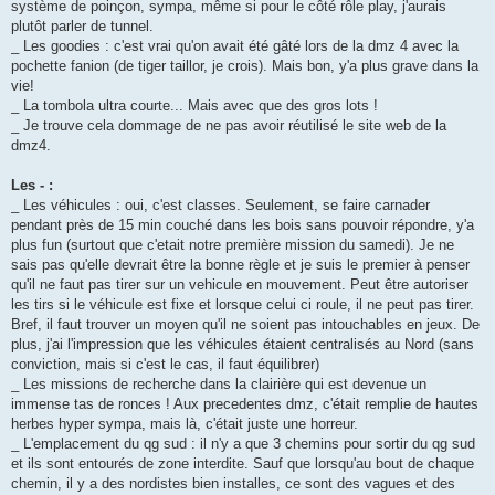
système de poinçon, sympa, même si pour le côté rôle play, j'aurais
plutôt parler de tunnel.
_ Les goodies : c'est vrai qu'on avait été gâté lors de la dmz 4 avec la
pochette fanion (de tiger taillor, je crois). Mais bon, y'a plus grave dans la
vie!
_ La tombola ultra courte... Mais avec que des gros lots !
_ Je trouve cela dommage de ne pas avoir réutilisé le site web de la
dmz4.
Les - :
_ Les véhicules : oui, c'est classes. Seulement, se faire carnader
pendant près de 15 min couché dans les bois sans pouvoir répondre, y'a
plus fun (surtout que c'etait notre première mission du samedi). Je ne
sais pas qu'elle devrait être la bonne règle et je suis le premier à penser
qu'il ne faut pas tirer sur un vehicule en mouvement. Peut être autoriser
les tirs si le véhicule est fixe et lorsque celui ci roule, il ne peut pas tirer.
Bref, il faut trouver un moyen qu'il ne soient pas intouchables en jeux. De
plus, j'ai l'impression que les véhicules étaient centralisés au Nord (sans
conviction, mais si c'est le cas, il faut équilibrer)
_ Les missions de recherche dans la clairière qui est devenue un
immense tas de ronces ! Aux precedentes dmz, c'était remplie de hautes
herbes hyper sympa, mais là, c'était juste une horreur.
_ L'emplacement du qg sud : il n'y a que 3 chemins pour sortir du qg sud
et ils sont entourés de zone interdite. Sauf que lorsqu'au bout de chaque
chemin, il y a des nordistes bien installes, ce sont des vagues et des