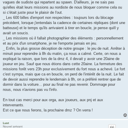
vagues de sudiste qui repartent au spawn. D'ailleurs, je ne sais pas
qu'elles était leurs missions au nordiste de nous bloquer comme cela ou
si c'était juste pour le plaisir de l'out.
_ Les 600 billes d'emport non respectées : toujours lors du blocage
précédent, lorsque j'entendais la cadence de certaines répliques (dont une
batteuse) et le temps qu'ils arrivaient à tirer en boucle, je pense quiIl y
avait un soucis.
_ Les missions où il fallait photographier des éléments : personnellement
et au prix d'un smartphone, je ne l'emporte jamais en jeu.
_ Enfin, la plus grosse déception de notre groupe : le jeu de nuit. Arrêter à
minuit pour reprendre à 8h du matin, ça nous a calmé. Certe, on nous a
expliqué la raison, que lors de la dmz 4, il devait y avoir une 20aine de
joueur en jeu. Sauf que nous étions dans cette 20aine. La fermeture des
missions forêt vers 23h pour exclusivement du fort nous a achevé. Le fort
c'est sympa, mais que ca en boucle, on perd de l'intérêt de la nuit. Le fait
de devoir aussi reprendre le lendemain à 8h, on a préféré rentrer que de
dormir dans la voiture... pour au final ne pas revenir. Dommage pour
nous, nous n'avions pas vu l'info.
En tout cas merci pour aux orga, aux joueurs, aux pnj et aux
intervenants.
Est ce que nous ferons, la prochaine dmz ? On verra !
Lust
Nouvel arrivant