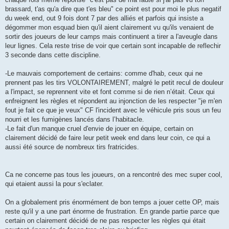
brassard, t'as qu'a dire que t'es bleu" ce point est pour moi le plus negatif
du week end, out 9 fois dont 7 par des alliés et parfois qui insiste a
dégommer mon esquad bien qu'il aient clairement vu qu'ils venaient de
sortir des joueurs de leur camps mais continuent a tirer a l'aveugle dans
leur lignes. Cela reste trise de voir que certain sont incapable de reflechir
3 seconde dans cette discipline.
-Le mauvais comportement de certains: comme d'hab, ceux qui ne
prennent pas les tirs VOLONTAIREMENT, malgré le petit recul de douleur
a l'impact, se reprennent vite et font comme si de rien n’était. Ceux qui
enfreignent les règles et répondent au injonction de les respecter "je m'en
fout je fait ce que je veux" CF l'incident avec le véhicule pris sous un feu
nourri et les fumigènes lancés dans l’habitacle.
-Le fait d'un manque cruel d'envie de jouer en équipe, certain on
clairement décidé de faire leur petit week end dans leur coin, ce qui a
aussi été source de nombreux tirs fratricides.
Ca ne concerne pas tous les joueurs, on a rencontré des mec super cool,
qui etaient aussi la pour s'eclater.
On a globalement pris énormément de bon temps a jouer cette OP, mais
reste qu'il y a une part énorme de frustration. En grande partie parce que
certain on clairement décidé de ne pas respecter les règles qui était