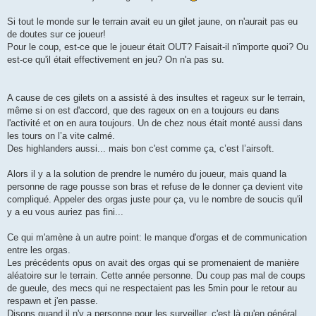
Si tout le monde sur le terrain avait eu un gilet jaune, on n'aurait pas eu
de doutes sur ce joueur!
Pour le coup, est-ce que le joueur était OUT? Faisait-il n'importe quoi? Ou
est-ce qu'il était effectivement en jeu? On n'a pas su.
A cause de ces gilets on a assisté à des insultes et rageux sur le terrain,
même si on est d'accord, que des rageux on en a toujours eu dans
l'activité et on en aura toujours. Un de chez nous était monté aussi dans
les tours on l’a vite calmé.
Des highlanders aussi... mais bon c'est comme ça, c’est l’airsoft.
Alors il y a la solution de prendre le numéro du joueur, mais quand la
personne de rage pousse son bras et refuse de le donner ça devient vite
compliqué. Appeler des orgas juste pour ça, vu le nombre de soucis qu'il
y a eu vous auriez pas fini...
Ce qui m'amène à un autre point: le manque d'orgas et de communication
entre les orgas.
Les précédents opus on avait des orgas qui se promenaient de manière
aléatoire sur le terrain. Cette année personne. Du coup pas mal de coups
de gueule, des mecs qui ne respectaient pas les 5min pour le retour au
respawn et j'en passe.
Disons quand il n'y a personne pour les surveiller, c'est là qu'en général