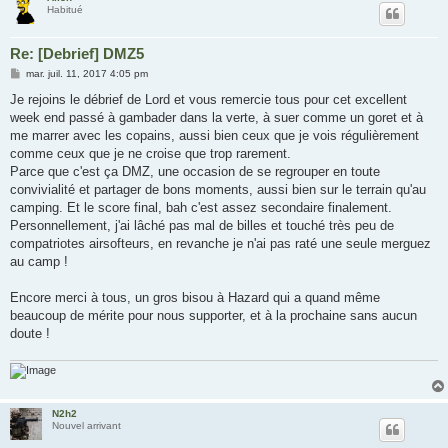
Habitué
Re: [Debrief] DMZ5
M
mar. juil. 11, 2017 4:05 pm
e
s
Je rejoins le débrief de Lord et vous remercie tous pour cet excellent
s
week end passé à gambader dans la verte, à suer comme un goret et à
a
g
me marrer avec les copains, aussi bien ceux que je vois régulièrement
e
comme ceux que je ne croise que trop rarement.
Parce que c'est ça DMZ, une occasion de se regrouper en toute
convivialité et partager de bons moments, aussi bien sur le terrain qu'au
camping. Et le score final, bah c'est assez secondaire finalement.
Personnellement, j'ai lâché pas mal de billes et touché très peu de
compatriotes airsofteurs, en revanche je n'ai pas raté une seule merguez
au camp !
Encore merci à tous, un gros bisou à Hazard qui a quand même
beaucoup de mérite pour nous supporter, et à la prochaine sans aucun
doute !
N2h2
Nouvel arrivant