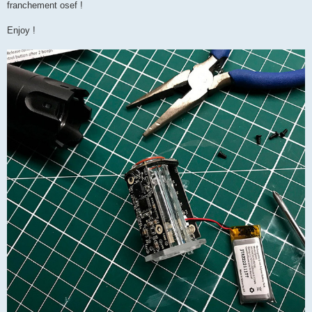
franchement osef !
Enjoy !