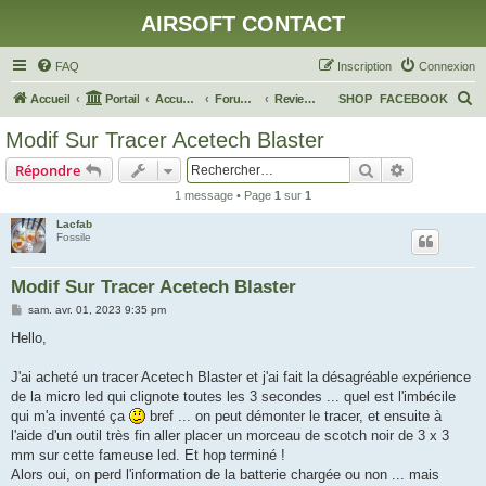
AIRSOFT CONTACT
FAQ
Inscription
Connexion
R
Accueil
Portail
Accueil du forum
Forum Général
Review de votre matériel
SHOP
FACEBOOK
e
Modif Sur Tracer Acetech Blaster
c
Rechercher
Recherche 
Répondre
h
1 message • Page
1
sur
1
e
Lacfab
r
Fossile
c
h
Modif Sur Tracer Acetech Blaster
e
M
sam. avr. 01, 2023 9:35 pm
e
r
s
Hello,
s
a
g
J'ai acheté un tracer Acetech Blaster et j'ai fait la désagréable expérience
e
de la micro led qui clignote toutes les 3 secondes ... quel est l'imbécile
qui m'a inventé ça
bref ... on peut démonter le tracer, et ensuite à
l'aide d'un outil très fin aller placer un morceau de scotch noir de 3 x 3
mm sur cette fameuse led. Et hop terminé !
Alors oui, on perd l'information de la batterie chargée ou non ... mais