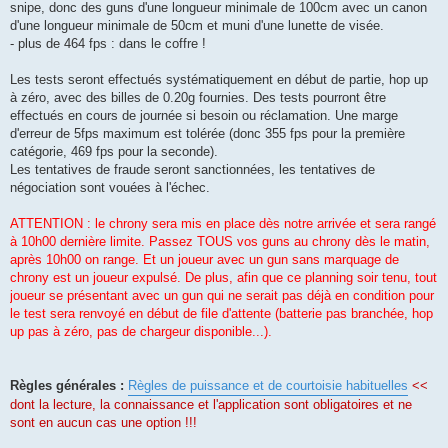
snipe, donc des guns d'une longueur minimale de 100cm avec un canon
d'une longueur minimale de 50cm et muni d'une lunette de visée.
- plus de 464 fps : dans le coffre !
Les tests seront effectués systématiquement en début de partie, hop up
à zéro, avec des billes de 0.20g fournies. Des tests pourront être
effectués en cours de journée si besoin ou réclamation. Une marge
d'erreur de 5fps maximum est tolérée (donc 355 fps pour la première
catégorie, 469 fps pour la seconde).
Les tentatives de fraude seront sanctionnées, les tentatives de
négociation sont vouées à l'échec.
ATTENTION : le chrony sera mis en place dès notre arrivée et sera rangé
à 10h00 dernière limite. Passez TOUS vos guns au chrony dès le matin,
après 10h00 on range. Et un joueur avec un gun sans marquage de
chrony est un joueur expulsé. De plus, afin que ce planning soir tenu, tout
joueur se présentant avec un gun qui ne serait pas déjà en condition pour
le test sera renvoyé en début de file d'attente (batterie pas branchée, hop
up pas à zéro, pas de chargeur disponible...).
Règles générales :
Règles de puissance et de courtoisie habituelles
<<
dont la lecture, la connaissance et l'application sont obligatoires et ne
sont en aucun cas une option !!!