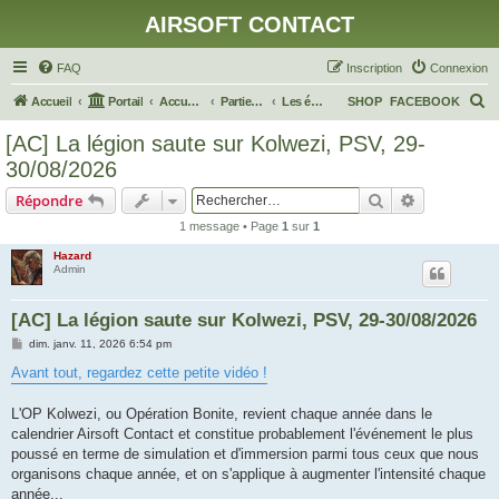
AIRSOFT CONTACT
FAQ
Inscription
Connexion
R
Accueil
Portail
Accueil du forum
Parties, Games, OP, événements...
Les événements planifiés
SHOP
FACEBOOK
e
[AC] La légion saute sur Kolwezi, PSV, 29-
c
30/08/2026
h
Rechercher
Recherche 
Répondre
e
1 message • Page
1
sur
1
r
Hazard
c
Admin
h
e
[AC] La légion saute sur Kolwezi, PSV, 29-30/08/2026
r
M
dim. janv. 11, 2026 6:54 pm
e
s
Avant tout, regardez cette petite vidéo !
s
a
g
L'OP Kolwezi, ou Opération Bonite, revient chaque année dans le
e
calendrier Airsoft Contact et constitue probablement l'événement le plus
poussé en terme de simulation et d'immersion parmi tous ceux que nous
organisons chaque année, et on s'applique à augmenter l'intensité chaque
année...