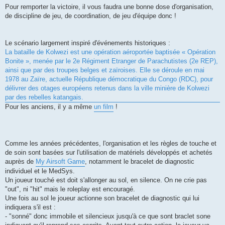
Pour remporter la victoire, il vous faudra une bonne dose d'organisation,
de discipline de jeu, de coordination, de jeu d'équipe donc !
Le scénario largement inspiré d'événements historiques :
La bataille de Kolwezi est une opération aéroportée baptisée « Opération
Bonite », menée par le 2e Régiment Etranger de Parachutistes (2e REP),
ainsi que par des troupes belges et zaïroises. Elle se déroule en mai
1978 au Zaïre, actuelle République démocratique du Congo (RDC), pour
délivrer des otages européens retenus dans la ville minière de Kolwezi
par des rebelles katangais.
Pour les anciens, il y a même
un film
!
Comme les années précédentes, l'organisation et les règles de touche et
de soin sont basées sur l'utilisation de matériels développés et achetés
auprès de
My Airsoft Game
, notamment le bracelet de diagnostic
individuel et le MedSys.
Un joueur touché est doit s'allonger au sol, en silence. On ne crie pas
"out", ni "hit" mais le roleplay est encouragé.
Une fois au sol le joueur actionne son bracelet de diagnostic qui lui
indiquera s'il est :
- "sonné" donc immobile et silencieux jusqu'à ce que sont braclet sone