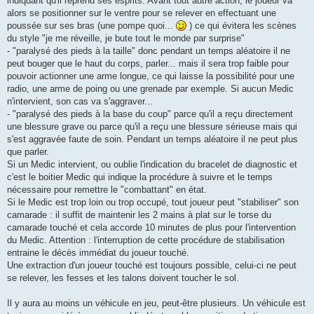
indiquant qu'il reprend ses esprits. Avant tout autre action, le joueur va
alors se positionner sur le ventre pour se relever en effectuant une
poussée sur ses bras (une pompe quoi...
) ce qui évitera les scènes
du style "je me réveille, je bute tout le monde par surprise"
- "paralysé des pieds à la taille" donc pendant un temps aléatoire il ne
peut bouger que le haut du corps, parler... mais il sera trop faible pour
pouvoir actionner une arme longue, ce qui laisse la possibilité pour une
radio, une arme de poing ou une grenade par exemple. Si aucun Medic
n'intervient, son cas va s'aggraver...
- "paralysé des pieds à la base du coup" parce qu'il a reçu directement
une blessure grave ou parce qu'il a reçu une blessure sérieuse mais qui
s'est aggravée faute de soin. Pendant un temps aléatoire il ne peut plus
que parler.
Si un Medic intervient, ou oublie l'indication du bracelet de diagnostic et
c'est le boitier Medic qui indique la procédure à suivre et le temps
nécessaire pour remettre le "combattant" en état.
Si le Medic est trop loin ou trop occupé, tout joueur peut "stabiliser" son
camarade : il suffit de maintenir les 2 mains à plat sur le torse du
camarade touché et cela accorde 10 minutes de plus pour l'intervention
du Medic. Attention : l'interruption de cette procédure de stabilisation
entraine le décès immédiat du joueur touché.
Une extraction d'un joueur touché est toujours possible, celui-ci ne peut
se relever, les fesses et les talons doivent toucher le sol.
Il y aura au moins un véhicule en jeu, peut-être plusieurs. Un véhicule est