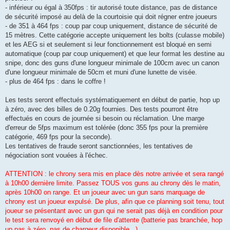
- inférieur ou égal à 350fps : tir autorisé toute distance, pas de distance
de sécurité imposé au delà de la courtoisie qui doit régner entre joueurs
- de 351 à 464 fps : coup par coup uniquement, distance de sécurité de
15 mètres. Cette catégorie accepte uniquement les bolts (culasse mobile)
et les AEG si et seulement si leur fonctionnement est bloqué en semi
automatique (coup par coup uniquement) et que leur format les destine au
snipe, donc des guns d'une longueur minimale de 100cm avec un canon
d'une longueur minimale de 50cm et muni d'une lunette de visée.
- plus de 464 fps : dans le coffre !
Les tests seront effectués systématiquement en début de partie, hop up
à zéro, avec des billes de 0.20g fournies. Des tests pourront être
effectués en cours de journée si besoin ou réclamation. Une marge
d'erreur de 5fps maximum est tolérée (donc 355 fps pour la première
catégorie, 469 fps pour la seconde).
Les tentatives de fraude seront sanctionnées, les tentatives de
négociation sont vouées à l'échec.
ATTENTION : le chrony sera mis en place dès notre arrivée et sera rangé
à 10h00 dernière limite. Passez TOUS vos guns au chrony dès le matin,
après 10h00 on range. Et un joueur avec un gun sans marquage de
chrony est un joueur expulsé. De plus, afin que ce planning soit tenu, tout
joueur se présentant avec un gun qui ne serait pas déjà en condition pour
le test sera renvoyé en début de file d'attente (batterie pas branchée, hop
up pas à zéro, pas de chargeur disponible...).