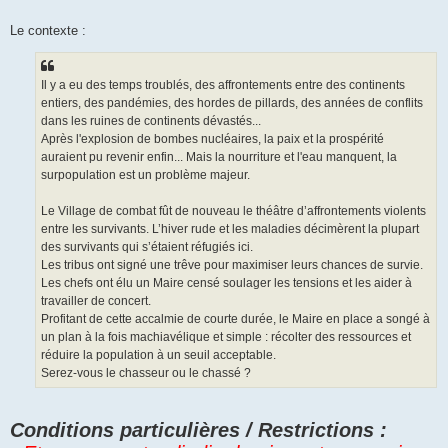
Le contexte :
Il y a eu des temps troublés, des affrontements entre des continents
entiers, des pandémies, des hordes de pillards, des années de conflits
dans les ruines de continents dévastés...
Après l'explosion de bombes nucléaires, la paix et la prospérité
auraient pu revenir enfin... Mais la nourriture et l'eau manquent, la
surpopulation est un problème majeur.
Le Village de combat fût de nouveau le théâtre d’affrontements violents
entre les survivants. L’hiver rude et les maladies décimèrent la plupart
des survivants qui s’étaient réfugiés ici.
Les tribus ont signé une trêve pour maximiser leurs chances de survie.
Les chefs ont élu un Maire censé soulager les tensions et les aider à
travailler de concert.
Profitant de cette accalmie de courte durée, le Maire en place a songé à
un plan à la fois machiavélique et simple : récolter des ressources et
réduire la population à un seuil acceptable.
Serez-vous le chasseur ou le chassé ?
Conditions particulières / Restrictions :