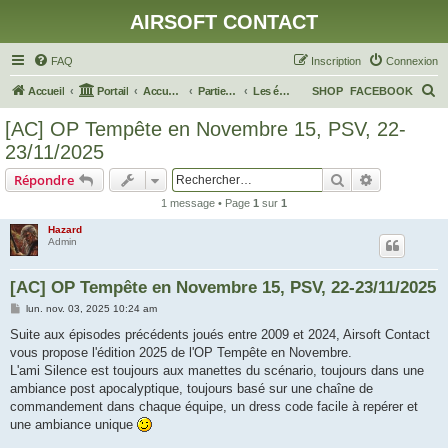
AIRSOFT CONTACT
FAQ
Inscription
Connexion
R
Accueil
Portail
Accueil du forum
Parties, Games, OP, événements...
Les événements planifiés
SHOP
FACEBOOK
e
[AC] OP Tempête en Novembre 15, PSV, 22-
c
23/11/2025
h
Rechercher
Recherche 
Répondre
e
1 message • Page
1
sur
1
r
Hazard
c
Admin
h
e
[AC] OP Tempête en Novembre 15, PSV, 22-23/11/2025
r
M
lun. nov. 03, 2025 10:24 am
e
s
Suite aux épisodes précédents joués entre 2009 et 2024, Airsoft Contact
s
vous propose l'édition 2025 de l'OP Tempête en Novembre.
a
g
L'ami Silence est toujours aux manettes du scénario, toujours dans une
e
ambiance post apocalyptique, toujours basé sur une chaîne de
commandement dans chaque équipe, un dress code facile à repérer et
une ambiance unique