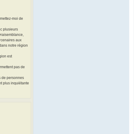
rmettez-moi de
c plusieurs
e vraisemblance,
ercenaires aux
dans notre région
gion est
ermettent pas de
es de personnes
t plus inquiétante