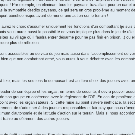
ques ! Par exemple, en éliminant tous les paysans travaillant pour un cartel 
pas la sympathie desdits paysans, ce qui sera un gros problème au moment de
port bénéfice-risque avant de mener une action sur le terrain !
aurez le choix d'assumer uniquement les fonctions d'un combattant (je suis c
) mais vous aurez aussi la possibilité de vous impliquer plus dans le jeu de rôle 
ites au village où il faudra entrer désarmé pour ne pas finir en prison...) ou 
ncore plus de réflexion.
sont accessibles au service du jeu mais aussi dans l'accomplissement de vos
ainsi bien que non combattant armé, vous aurez à vous débattre avec les combat
t fixe, mais les sections le composant est au libre choix des joueurs avec 
der de son équipe et les orgas, en terme de sécurité, il devra pouvoir assure
 de son groupe en cohérence avec le règlement de l'OP. En cas de problème
int avec les organisateurs. Si cette mise au point s'avère inefficace, la sec
airement de s'adresser à des joueurs responsables et fair-play que nous n'avon
mum d'autonomie et de latitude d'action sur le terrain. Mais si nous accordon
it trahie au détriment des autres joueurs.
55ha de forêt cachant près de 8km de tranchées et un fort aménagé et sécuris