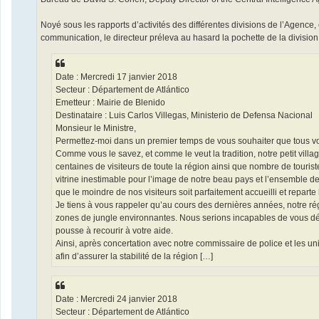
Noyé sous les rapports d’activités des différentes divisions de l’Agence
communication, le directeur préleva au hasard la pochette de la divisio
Date : Mercredi 17 janvier 2018
Secteur : Département de Atlántico
Emetteur : Mairie de Blenido
Destinataire : Luis Carlos Villegas, Ministerio de Defensa Nacional
Monsieur le Ministre,
Permettez-moi dans un premier temps de vous souhaiter que tous vo
Comme vous le savez, et comme le veut la tradition, notre petit villag
centaines de visiteurs de toute la région ainsi que nombre de touriste
vitrine inestimable pour l’image de notre beau pays et l’ensemble d
que le moindre de nos visiteurs soit parfaitement accueilli et reparte
Je tiens à vous rappeler qu’au cours des dernières années, notre régi
zones de jungle environnantes. Nous serions incapables de vous dét
pousse à recourir à votre aide.
Ainsi, après concertation avec notre commissaire de police et les unité
afin d’assurer la stabilité de la région […]
Date : Mercredi 24 janvier 2018
Secteur : Département de Atlántico