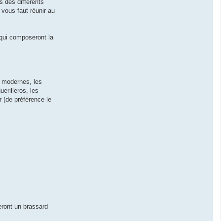
s des différents
 vous faut réunir au
qui composeront la
s modernes, les
erilleros, les
 (de préférence le
eront un brassard