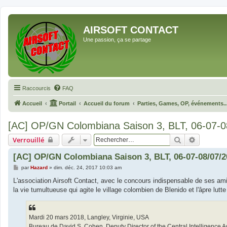
AIRSOFT CONTACT
Une passion, ça se partage
Raccourcis
FAQ
Accueil
Portail
Accueil du forum
Parties, Games, OP, événements..
[AC] OP/GN Colombiana Saison 3, BLT, 06-07-0
Rechercher
Recherch
Verrouillé
[AC] OP/GN Colombiana Saison 3, BLT, 06-07-08/07/2
M
par
Hazard
»
dim. déc. 24, 2017 10:03 am
e
s
L'association Airsoft Contact, avec le concours indispensable de ses am
s
la vie tumultueuse qui agite le village colombien de Blenido et l'âpre lut
a
g
e
Mardi 20 mars 2018, Langley, Virginie, USA
Bureau de David S. Cohen, Deputy Director of the Central Intelligence 