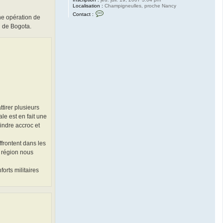
Localisation :
Champigneulles, proche Nancy
C
Contact :
ne opération de
o
n
u de Bogota.
t
a
c
t
e
r
H
a
z
a
r
d
tirer plusieurs
le est en fait une
indre accroc et
ffrontent dans les
e région nous
forts militaires