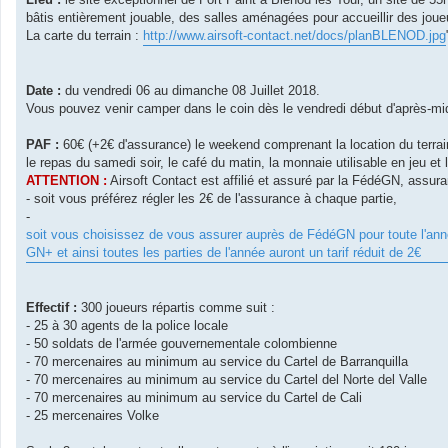
bâtis entièrement jouable, des salles aménagées pour accueillir des joue
La carte du terrain :
http://www.airsoft-contact.net/docs/planBLENOD.jpg
Date :
du vendredi 06 au dimanche 08 Juillet 2018.
Vous pouvez venir camper dans le coin dès le vendredi début d'après-midi
PAF :
60€ (+2€ d'assurance) le weekend comprenant la location du terrain,
le repas du samedi soir, le café du matin, la monnaie utilisable en jeu et
ATTENTION :
Airsoft Contact est affilié et assuré par la FédéGN, assura
- soit vous préférez régler les 2€ de l'assurance à chaque partie,
-
soit vous choisissez de vous assurer auprès de FédéGN pour toute l'anné
GN+ et ainsi toutes les parties de l'année auront un tarif réduit de 2€
Effectif :
300 joueurs répartis comme suit :
- 25 à 30 agents de la police locale
- 50 soldats de l'armée gouvernementale colombienne
- 70 mercenaires au minimum au service du Cartel de Barranquilla
- 70 mercenaires au minimum au service du Cartel del Norte del Valle
- 70 mercenaires au minimum au service du Cartel de Cali
- 25 mercenaires Volke