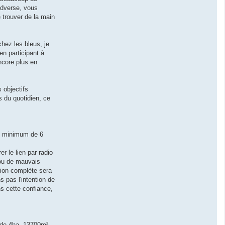
adverse, vous
 trouver de la main
hez les bleus, je
en participant à
encore plus en
 objectifs
s du quotidien, ce
un minimum de 6
r le lien par radio
 ou de mauvais
tion complète sera
s pas l'intention de
s cette confiance,
é de 4ha, 13700m²