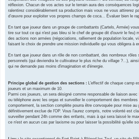
réflexion. Chacun de vos actes sur le terrain aura des conséquences logi
ralentirez considérablement sa production mais vous ne vous attirerez 
d’œuvre pour exploiter vos propres champs de coca... Évaluer bien le rap
En tant que joueur dans un groupe de combattants (Cartels, Armée) vous 
tire sur tout ce qui n'est pas bleu si le chef de groupe dit d'ouvrir le feu
des actions non armées (négociations, ralliement de population locale, vis
faisant le choix de prendre une mission individuelle qui vous obligera à e
En tant que joueur dans un rôle de non combattant, des nombreux rôles 
personnels (qui deviendra le cultivateur le plus riche du village ?...), 
qui ne demande pas moins d'imagination et d'énergie.
Principe global de gestion des sections :
L'effectif de chaque camp es
joueurs et un maximum de 10.
Parmi ces joueurs, un sera désigné comme responsable de liaison avec lea
ou téléphone avec les orgas et surveiller le comportement des membres
comportement, la section complète pourra être convoquée pour mise au po
définitivement exclue de l'OP. Vous l'aurez compris, notre volonté est cl
surveiller pendant 24h comme des enfants, mais à qui sera laissé le maxi
ce n'est en aucun cas par laxisme ou pour laisser la possibilité qu'elle so
Lieu :
le site exceptionnel de Fort Paint à Blénod les Toul, un site de 