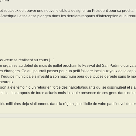
, et soucieux de trouver une nouvelle cible à designer au Président pour sa prochai
n Amérique Latine et se plongea dans les derniers rapports d’interception du burea
s vœux se réalisent au cours […]
e organise au début du mois de juillet prochain le Festival del San Padrino qui va at
s étrangers. Ce qui pourrait passer pour un petit folklore local aux yeux de la capita
e l’équipe municipale s’investit à son maximum pour que tout se déroule sans le mo
 heureux.
on a été témoin d’un retour en force des narcotrafiquants qui se dissimulent et s’a
ailler les rapports de force actuels mais la seule présence de ces gens dans notr
s militaires déjà stationnées dans la région, je sollicite de votre part l’envoi de ren