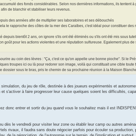
a accumulé des fonds considérables. Selon nos dernières informations, ils tentent à p
afin de blanchir et stabiliser leurs revenus.
e depuis des années afin de multiplier ses laboratoires et ses débouchés
 cela le rapproche des côtes de la mer des Caraïbes, c'est idéal pour constituer des 
é depuis bientôt 2 ans, on ignore s'ils ont été éliminés ou s'ils ont été mis sous tutel
on goût pour les actions violentes et une réputation sulfureuse. Egalement plus de s
sourire au coin des lèvres : "Ça, c'est ce qu'on appelle une bonne pioche". Si le Pré
ques troupes ici ou là pour redorer son image, voilà qui constituait une cible toute t
, le dossier sous le bras, pris le chemin de sa prochaine réunion à la Maison Blanche
imulation, du jeu de rôle, destinée à des joueurs expérimentés et autonome
et s'activer à faire progresser leur cause quelques soient les difficultés, ca
vez donc entrer et sortir du jeu quand vous le souhaitez mais il est INDISPE
 jeu dès le vendredi pour visiter leur zone ou établir leur camp ou autres am
tels rivaux, il faudra sans doute négocier parfois pour écouler sa production, po
, de la négociation, de l'autonomie sur le terrain, de l'implication et surtou