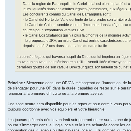
Dans la région de Barranquilla, le Cartel local est bien implanté et 
leurs liquidités dans des affaires légales (commerces, jeux légaux...) 
Les concurrents connus du Cartel de Barranquilla sont :
- le Cartel del Norte del Valle qui tente de lui prendre son territoir
- le Cartel de Cali qui semble vouloir s'implanter dans la région car
courtes pour l'exportation vers les USA
- le Cartel Los Skafardos qui n'a plus fait montre de la moindre activit
- le groupuscule JRA, un micro Cartel extrémiste caractérisées par s
depuis bientôt 2 ans dans le domaine du narco traffic.
La pensée fugace qui traversa l'esprit du Directeur lui imprima un léger 
trouver un nouveau bouc émissaire ou s'il lui venait l'idée d'envoyer quel
dernières gouttes de son café, le Directeur quitta son fauteuil de cuir et
Principe :
Bienvenue dans une OP/GN mélangeant de l'immersion, de la s
de s'engager pour une OP dans la durée, capables de rester sur le terrain 
renoncer à la première difficulté ou à la première averse.
Une zone neutre sera disponible pour les repos et pour dormir, vous pou
toujours coordonné avec vos équipiers et votre hiérarchie.
Les joueurs présents dès le vendredi soir pourront entrer sur la zone de
pourra s’immerger dans la jungle locale et la lutte acharnée contre les car
coopération des villageois ou des paysans locaux... Du combat, du roleplay