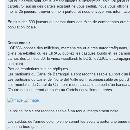
Seuls 3 cartels sont actuellement ouverts à l'inscription, soit 120 joueurs
cartels. Si aucun des cartels existant ne vous séduit, nous vous offrons l
moins 25 joueurs, trouver un nom porteur et nous envoyer vos information
En plus des 300 joueurs qui seront dans des rôles de combattants armés
population locale.
Dress code :
L'OP/GN oppose des miliciens, mercenaires et autres narco trafiquants,
gilets pare-balles ou les CIRAS, oubliez les casques lourds et les camouf
camos des années 80, le vieux woodland, le LC-2, le ALICE et compagnie
pantalon).
Pas de restrictions sur les répliques.
Les partisans du Cartel de Barranquilla sont reconnaissable au port d'un 
Les partisans du Cartel del Norte del Valle sont reconnaissable au port d'
Les membres du Cartel de Cali sont reconnaissable au port d'un bandana 
D'autre couleur seront attribués au Cartels nouvellement crées.
La police locale est reconnaissable à sa tenue intégralement noire.
Les soldats de l'armée colombienne seront les seuls à porter une tenue un
jaune au bras gauche.