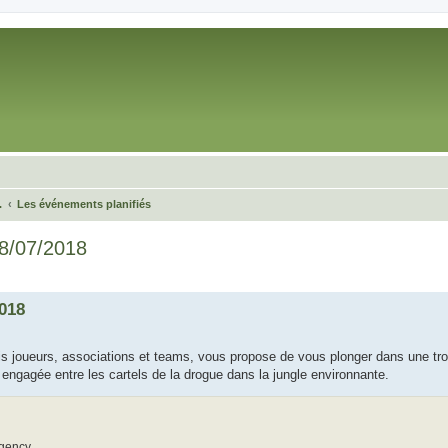
.
Les événements planifiés
8/07/2018
e avancée
018
is joueurs, associations et teams, vous propose de vous plonger dans une tr
te engagée entre les cartels de la drogue dans la jungle environnante.
Agency