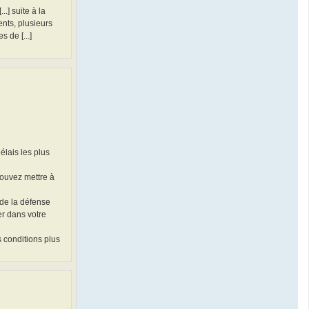
.] suite à la
ents, plusieurs
 de [...]
élais les plus
pouvez mettre à
 de la défense
er dans votre
s conditions plus