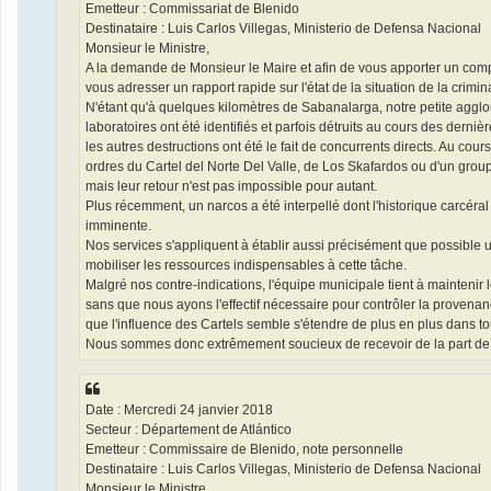
Emetteur : Commissariat de Blenido
Destinataire : Luis Carlos Villegas, Ministerio de Defensa Nacional
Monsieur le Ministre,
A la demande de Monsieur le Maire et afin de vous apporter un com
vous adresser un rapport rapide sur l'état de la situation de la crimina
N'étant qu'à quelques kilomètres de Sabanalarga, notre petite agglo
laboratoires ont été identifiés et parfois détruits au cours des derni
les autres destructions ont été le fait de concurrents directs. Au c
ordres du Cartel del Norte Del Valle, de Los Skafardos ou d'un gro
mais leur retour n'est pas impossible pour autant.
Plus récemment, un narcos a été interpellé dont l'historique carcéral 
imminente.
Nos services s'appliquent à établir aussi précisément que possible
mobiliser les ressources indispensables à cette tâche.
Malgré nos contre-indications, l'équipe municipale tient à maintenir
sans que nous ayons l'effectif nécessaire pour contrôler la provenan
que l'influence des Cartels semble s'étendre de plus en plus dans to
Nous sommes donc extrêmement soucieux de recevoir de la part de vo
Date : Mercredi 24 janvier 2018
Secteur : Département de Atlántico
Emetteur : Commissaire de Blenido, note personnelle
Destinataire : Luis Carlos Villegas, Ministerio de Defensa Nacional
Monsieur le Ministre,