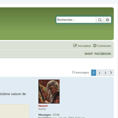
Recherch
Rech
Inscription
Connexion
SHOP
FACEBOOK
1
2
3
S
73 messages
oisième saison de
Hazard
Admin
Messages :
8748
Inscription :
jeu. juil. 19, 2007 3:04 pm