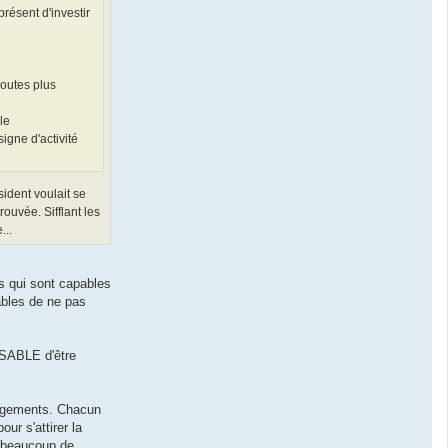
résent d'investir
routes plus
le
igne d'activité
sident voulait se
rouvée. Sifflant les
...
s qui sont capables
pables de ne pas
NSABLE d'être
énagements. Chacun
ur s'attirer la
t, beaucoup de