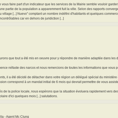
ous faire part d'un indicateur que les services de la Mairie semble vouloir garder[..
une partie de la population a apparemment fuit la ville. Selon des rapports converg
 village [...] Nuevo" comptant un nombre indéfini d'habitants et quelques commerces
ontrôlables car en dehors de juridiction [...]
surons que tout a été mis en oeuvre pour y répondre de manière adaptée dans les d
luence néfaste des narcos et nous remercions de toutes les informations que vous 
ts, il a été décidé de détacher dans votre région un délégué spécial du ministère
ission correspond à un mandat initial de 6 mois qui devrait permettre de vous assist
és de la police locale, nous espérons que la situation évoluera rapidement vers de
laire d'ici quelques mois [...] salutations.
lla - Agent Mc Clung