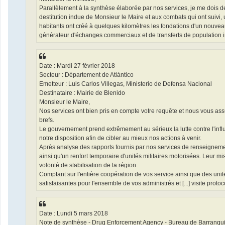
Parallèlement à la synthèse élaborée par nos services, je me dois de v
destitution indue de Monsieur le Maire et aux combats qui ont suivi, 
habitants ont créé à quelques kilomètres les fondations d'un nouveau
générateur d'échanges commerciaux et de transferts de population inc
Date : Mardi 27 février 2018
Secteur : Département de Atlántico
Emetteur : Luis Carlos Villegas, Ministerio de Defensa Nacional
Destinataire : Mairie de Blenido
Monsieur le Maire,
Nos services ont bien pris en compte votre requête et nous vous as
brefs.
Le gouvernement prend extrêmement au sérieux la lutte contre l'inf
notre disposition afin de cibler au mieux nos actions à venir.
Après analyse des rapports fournis par nos services de renseignemen
ainsi qu'un renfort temporaire d'unités militaires motorisées. Leur m
volonté de stabilisation de la région.
Comptant sur l'entière coopération de vos service ainsi que des unit
satisfaisantes pour l'ensemble de vos administrés et [...] visite protoco
Date : Lundi 5 mars 2018
Note de synthèse - Drug Enforcement Agency - Bureau de Barranqui