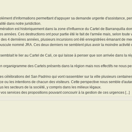
plément d'informations permettant d'appuyer sa demande urgente d'assistance, pe
lité dans notre juridiction.
mération est historiquement dans la zone d'influence du Cartel de Barranquilla don
ères années. Ces destructions ont pour partie été le fait de l'armée mais, selon tout
ours des 4 dernières années, plusieurs incursions ont été enregistrées émanant de m
upuscule nommé JRA. Ces deux derniers ne semblent plus avoir la moindre activité 
semblait le lier au Cartel de Cali, ce qui laisse à penser que son arrivée dans la ré
 un organigramme des Cartels présents dans la région mais nos effectifs ne nous p
 les célébrations del San Padrino qui vont rassembler sur la ville plusieurs centain
ce ou les intentions de chacun des visiteurs. Cette perspective nous semble d'autan
us les secteurs de la société, y compris dans les milieux légaux.
s services des propositions pouvant concourir à la gestion de ces urgences [...]