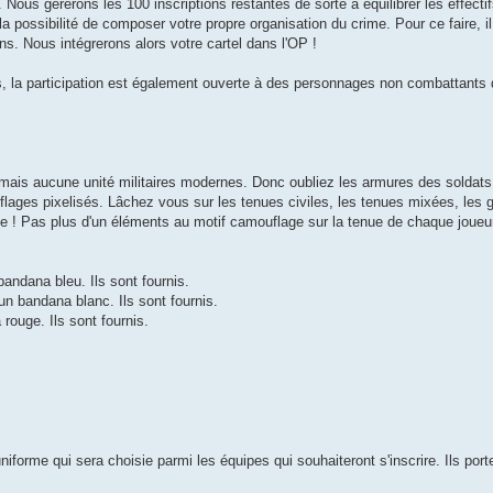
. Nous gérerons les 100 inscriptions restantes de sorte à équilibrer les effectif
a possibilité de composer votre propre organisation du crime. Pour ce faire, il
s. Nous intégrerons alors votre cartel dans l'OP !
, la participation est également ouverte à des personnages non combattants 
 mais aucune unité militaires modernes. Donc oubliez les armures des soldat
lages pixelisés. Lâchez vous sur les tenues civiles, les tenues mixées, les gu
 ! Pas plus d'un éléments au motif camouflage sur la tenue de chaque joueur
bandana bleu. Ils sont fournis.
un bandana blanc. Ils sont fournis.
rouge. Ils sont fournis.
iforme qui sera choisie parmi les équipes qui souhaiteront s'inscrire. Ils port