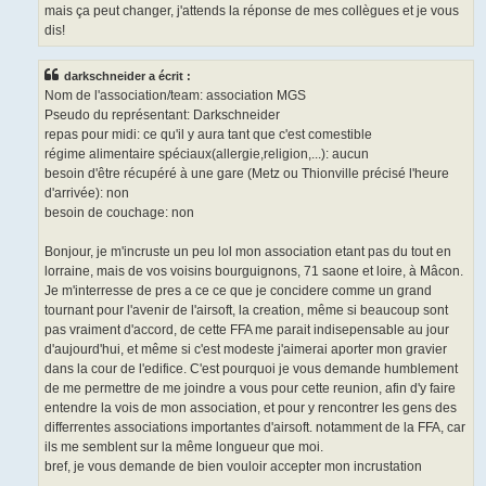
mais ça peut changer, j'attends la réponse de mes collègues et je vous
dis!
darkschneider a écrit :
Nom de l'association/team: association MGS
Pseudo du représentant: Darkschneider
repas pour midi: ce qu'il y aura tant que c'est comestible
régime alimentaire spéciaux(allergie,religion,...): aucun
besoin d'être récupéré à une gare (Metz ou Thionville précisé l'heure
d'arrivée): non
besoin de couchage: non
Bonjour, je m'incruste un peu lol mon association etant pas du tout en
lorraine, mais de vos voisins bourguignons, 71 saone et loire, à Mâcon.
Je m'interresse de pres a ce ce que je concidere comme un grand
tournant pour l'avenir de l'airsoft, la creation, même si beaucoup sont
pas vraiment d'accord, de cette FFA me parait indisepensable au jour
d'aujourd'hui, et même si c'est modeste j'aimerai aporter mon gravier
dans la cour de l'edifice. C'est pourquoi je vous demande humblement
de me permettre de me joindre a vous pour cette reunion, afin d'y faire
entendre la vois de mon association, et pour y rencontrer les gens des
differrentes associations importantes d'airsoft. notamment de la FFA, car
ils me semblent sur la même longueur que moi.
bref, je vous demande de bien vouloir accepter mon incrustation