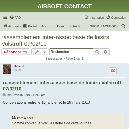
AIRSOFT CONTACT
FAQ
Inscription
Connexion
R
Accueil
Portail
Accueil du forum
Coordination Airsoft Grand Est
Archives de Lorraine-Airsoft
SHOP
FACEBOOK
e
rassemblement inter-assoc base de loisirs
c
Volstroff 07/02/10
h
Rechercher
Recherche 
Répondre
e
2 messages • Page
1
sur
1
r
Hazard
c
Admin
h
e
rassemblement inter-assoc base de loisirs Volstroff
07/02/10
r
M
mer. févr. 02, 2011 11:48 pm
e
s
Conversations entre le 15 janvier et le 29 mars 2010
s
a
g
e
kara a écrit :
Comme convenue voici les details de cette journée: