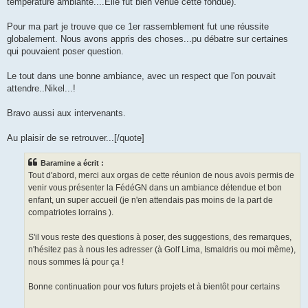
température ambiante....Elle fut bien venue cette fondue).
Pour ma part je trouve que ce 1er rassemblement fut une réussite
globalement. Nous avons appris des choses...pu débatre sur certaines
qui pouvaient poser question.
Le tout dans une bonne ambiance, avec un respect que l'on pouvait
attendre..Nikel...!
Bravo aussi aux intervenants.
Au plaisir de se retrouver...[/quote]
Baramine a écrit :
Tout d'abord, merci aux orgas de cette réunion de nous avois permis de
venir vous présenter la FédéGN dans un ambiance détendue et bon
enfant, un super accueil (je n'en attendais pas moins de la part de
compatriotes lorrains ).
S'il vous reste des questions à poser, des suggestions, des remarques,
n'hésitez pas à nous les adresser (à Golf Lima, Ismaldris ou moi même),
nous sommes là pour ça !
Bonne continuation pour vos futurs projets et à bientôt pour certains