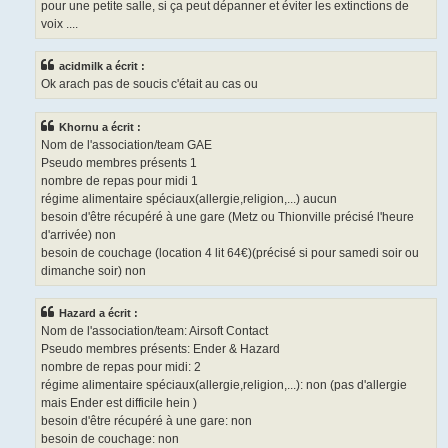
pour une petite salle, si ça peut dépanner et éviter les extinctions de
voix ....
acidmilk a écrit :
Ok arach pas de soucis c'était au cas ou
Khornu a écrit :
Nom de l'association/team GAE
Pseudo membres présents 1
nombre de repas pour midi 1
régime alimentaire spéciaux(allergie,religion,...) aucun
besoin d'être récupéré à une gare (Metz ou Thionville précisé l'heure
d'arrivée) non
besoin de couchage (location 4 lit 64€)(précisé si pour samedi soir ou
dimanche soir) non
Hazard a écrit :
Nom de l'association/team: Airsoft Contact
Pseudo membres présents: Ender & Hazard
nombre de repas pour midi: 2
régime alimentaire spéciaux(allergie,religion,...): non (pas d'allergie
mais Ender est difficile hein )
besoin d'être récupéré à une gare: non
besoin de couchage: non