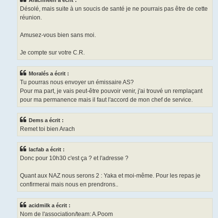
Arachneen a écrit :
Désolé, mais suite à un soucis de santé je ne pourrais pas être de cette
réunion.
Amusez-vous bien sans moi.
Je compte sur votre C.R.
Moralés a écrit :
Tu pourras nous envoyer un émissaire AS?
Pour ma part, je vais peut-être pouvoir venir, j'ai trouvé un remplaçant
pour ma permanence mais il faut l'accord de mon chef de service.
Dems a écrit :
Remet toi bien Arach
lacfab a écrit :
Donc pour 10h30 c'est ça ? et l'adresse ?
Quant aux NAZ nous serons 2 : Yaka et moi-même. Pour les repas je
confirmerai mais nous en prendrons..
acidmilk a écrit :
Nom de l'association/team: A.Poom