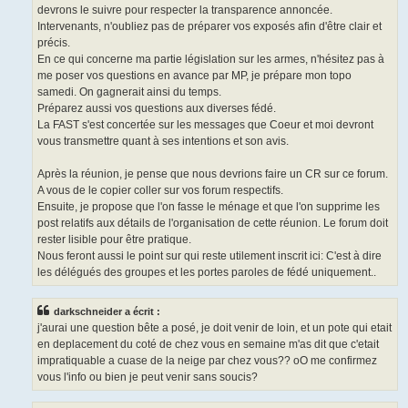
devrons le suivre pour respecter la transparence annoncée.
Intervenants, n'oubliez pas de préparer vos exposés afin d'être clair et
précis.
En ce qui concerne ma partie législation sur les armes, n'hésitez pas à
me poser vos questions en avance par MP, je prépare mon topo
samedi. On gagnerait ainsi du temps.
Préparez aussi vos questions aux diverses fédé.
La FAST s'est concertée sur les messages que Coeur et moi devront
vous transmettre quant à ses intentions et son avis.
Après la réunion, je pense que nous devrions faire un CR sur ce forum.
A vous de le copier coller sur vos forum respectifs.
Ensuite, je propose que l'on fasse le ménage et que l'on supprime les
post relatifs aux détails de l'organisation de cette réunion. Le forum doit
rester lisible pour être pratique.
Nous feront aussi le point sur qui reste utilement inscrit ici: C'est à dire
les délégués des groupes et les portes paroles de fédé uniquement..
darkschneider a écrit :
j'aurai une question bête a posé, je doit venir de loin, et un pote qui etait
en deplacement du coté de chez vous en semaine m'as dit que c'etait
impratiquable a cuase de la neige par chez vous?? oO me confirmez
vous l'info ou bien je peut venir sans soucis?