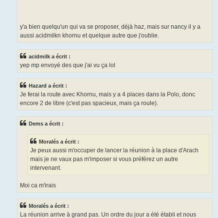
y'a bien quelqu'un qui va se proposer, déjà haz, mais sur nancy il y a
aussi acidmilkn khornu et quelque autre que j'oublie.
acidmilk a écrit :
yep mp envoyé des que j'ai vu ça lol
Hazard a écrit :
Je ferai la route avec Khornu, mais y a 4 places dans la Polo, donc
encore 2 de libre (c'est pas spacieux, mais ça roule).
Dems a écrit :
Moralés a écrit :
Je peux aussi m'occuper de lancer la réunion à la place d'Arach
mais je ne vaux pas m'imposer si vous préférez un autre
intervenant.
Moi ca m'irais
Moralés a écrit :
La réunion arrive à grand pas. Un ordre du jour a été établi et nous