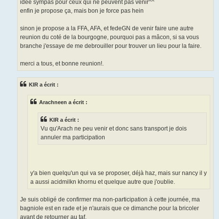
idée sympas pour ceux qui ne peuvent pas venir^^
enfin je propose ça, mais bon je force pas hein
sinon je propose a la FFA, AFA, et fedeGN de venir faire une autre
reunion du coté de la bourgogne, pourquoi pas a mâcon, si sa vous
branche j'essaye de me debrouiller pour trouver un lieu pour la faire.
merci a tous, et bonne reunion!.
KIR a écrit :
Arachneen a écrit :
KIR a écrit :
Vu qu'Arach ne peu venir et donc sans transport je dois
annuler ma participation
y'a bien quelqu'un qui va se proposer, déjà haz, mais sur nancy il y
a aussi acidmilkn khornu et quelque autre que j'oublie.
Je suis obligé de confirmer ma non-participation à cette journée, ma
bagniole est en rade et je n'aurais que ce dimanche pour la bricoler
avant de retourner au taf.