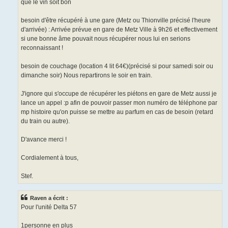
que le vin soit bon
besoin d'être récupéré à une gare (Metz ou Thionville précisé l'heure
d'arrivée) : Arrivée prévue en gare de Metz Ville à 9h26 et effectivement
si une bonne âme pouvait nous récupérer nous lui en serions
reconnaissant !
besoin de couchage (location 4 lit 64€)(précisé si pour samedi soir ou
dimanche soir) Nous repartirons le soir en train.
J'ignore qui s'occupe de récupérer les piétons en gare de Metz aussi je
lance un appel :p afin de pouvoir passer mon numéro de téléphone par
mp histoire qu'on puisse se mettre au parfum en cas de besoin (retard
du train ou autre).
D'avance merci !
Cordialement à tous,
Stef.
Raven a écrit :
Pour l'unité Delta 57
1personne en plus