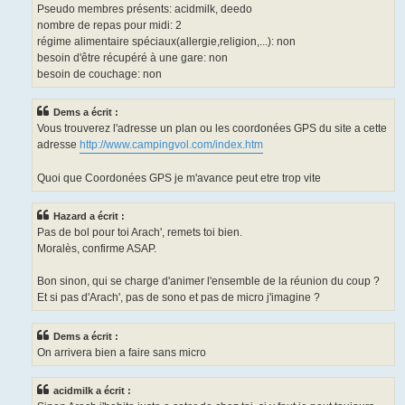
Pseudo membres présents: acidmilk, deedo
nombre de repas pour midi: 2
régime alimentaire spéciaux(allergie,religion,...): non
besoin d'être récupéré à une gare: non
besoin de couchage: non
Dems a écrit :
Vous trouverez l'adresse un plan ou les coordonées GPS du site a cette
adresse
http://www.campingvol.com/index.htm
Quoi que Coordonées GPS je m'avance peut etre trop vite
Hazard a écrit :
Pas de bol pour toi Arach', remets toi bien.
Moralès, confirme ASAP.
Bon sinon, qui se charge d'animer l'ensemble de la réunion du coup ?
Et si pas d'Arach', pas de sono et pas de micro j'imagine ?
Dems a écrit :
On arrivera bien a faire sans micro
acidmilk a écrit :