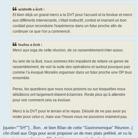
acidmilk a écrit :
Et bien déjà un grand merci a la DVT pour l'accueil et la fondue et merci
aux différents intervenants, c'était instructif, cordial et marrant un bon
cocktail pour reconduire l'expérience dans un futur proche afin de
continuer ce que l'on a commencé.
foufou a écrit :
Merci aux orga de cette réunion, de ce rassemblement inter-assoc.
Au sein de la Bud, nous sommes trés impatient de refaire ce genre de
rassemblement, de voir la suite des opérations et surtout pourquoi pas
comme l’a évoqué Moralés organiser dans un futur proche une OP tous
ensemble.
Perso, les questions que nous nous posions ou sur lesquelles nous
débâtions ont largement étaient éclaircies. Reste plus qu’à attendre
pour voir comment cela va évoluer.
Merci à la DVT pour le terrain et le repas. Désolé de ne pas avoir pu
rester pour celui-ci, mais vue l’heure nous ne pouvions vraiment pas.
[quote=""SH""]...Bon...et bien Bilan de cette "Gastronomique" Réunion..(
clin d'oeil aux Orga pour avoir proposer un de mes plats préféré..et vu la