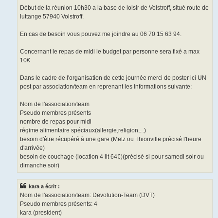
Début de la réunion 10h30 a la base de loisir de Volstroff, situé route de
luttange 57940 Volstroff.
En cas de besoin vous pouvez me joindre au 06 70 15 63 94.
Concernant le repas de midi le budget par personne sera fixé a max
10€
Dans le cadre de l'organisation de cette journée merci de poster ici UN
post par association/team en reprenant les informations suivante:
Nom de l'association/team
Pseudo membres présents
nombre de repas pour midi
régime alimentaire spéciaux(allergie,religion,...)
besoin d'être récupéré à une gare (Metz ou Thionville précisé l'heure
d'arrivée)
besoin de couchage (location 4 lit 64€)(précisé si pour samedi soir ou
dimanche soir)
kara a écrit :
Nom de l'association/team: Devolution-Team (DVT)
Pseudo membres présents: 4
kara (president)