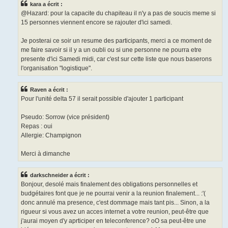
kara a écrit :
@Hazard: pour la capacite du chapiteau il n'y a pas de soucis meme si
15 personnes viennent encore se rajouter d'ici samedi.
Je posterai ce soir un resume des participants, merci a ce moment de
me faire savoir si il y a un oubli ou si une personne ne pourra etre
presente d'ici Samedi midi, car c'est sur cette liste que nous baserons
l'organisation "logistique".
Raven a écrit :
Pour l'unité delta 57 il serait possible d'ajouter 1 participant
Pseudo: Sorrow (vice président)
Repas : oui
Allergie: Champignon
Merci à dimanche
darkschneider a écrit :
Bonjour, desolé mais finalement des obligations personnelles et
budgétaires font que je ne pourrai venir a la reunion finalement... :'(
donc annulé ma presence, c'est dommage mais tant pis... Sinon, a la
rigueur si vous avez un acces internet a votre reunion, peut-être que
j'aurai moyen d'y aprticiper en teleconference? oO sa peut-être une