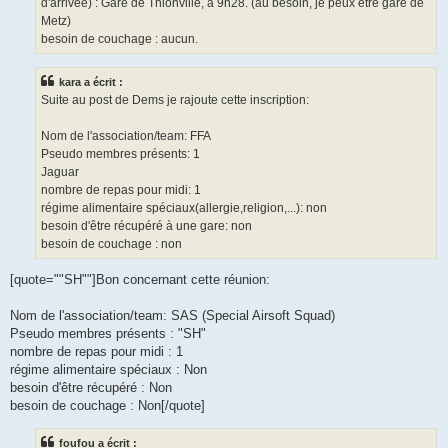
d'arrivée) : Gare de Thionville, à 9h28. (au besoin, je peux être gare de
Metz)
besoin de couchage : aucun.
kara a écrit :
Suite au post de Dems je rajoute cette inscription:
Nom de l'association/team: FFA
Pseudo membres présents: 1
Jaguar
nombre de repas pour midi: 1
régime alimentaire spéciaux(allergie,religion,...): non
besoin d'être récupéré à une gare: non
besoin de couchage : non
[quote=""SH""]Bon concernant cette réunion:
Nom de l'association/team: SAS (Special Airsoft Squad)
Pseudo membres présents : "SH"
nombre de repas pour midi : 1
régime alimentaire spéciaux : Non
besoin d'être récupéré : Non
besoin de couchage : Non[/quote]
foufou a écrit :