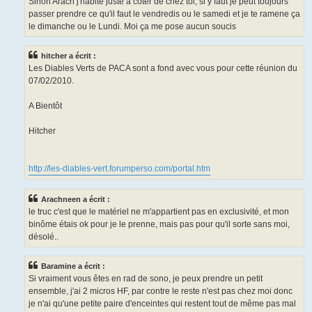
Sinon Arach j'habite juste a coter de chez toi, si y faut je peut toujours
passer prendre ce qu'il faut le vendredis ou le samedi et je te ramene ça
le dimanche ou le Lundi. Moi ça me pose aucun soucis
hitcher a écrit :
Les Diables Verts de PACA sont a fond avec vous pour cette réunion du
07/02/2010.
A Bientôt
Hitcher
http://les-diables-vert.forumperso.com/portal.htm
Arachneen a écrit :
le truc c'est que le matériel ne m'appartient pas en exclusivité, et mon
binôme étais ok pour je le prenne, mais pas pour qu'il sorte sans moi,
désolé..
Baramine a écrit :
Si vraiment vous êtes en rad de sono, je peux prendre un petit
ensemble, j'ai 2 micros HF, par contre le reste n'est pas chez moi donc
je n'ai qu'une petite paire d'enceintes qui restent tout de même pas mal