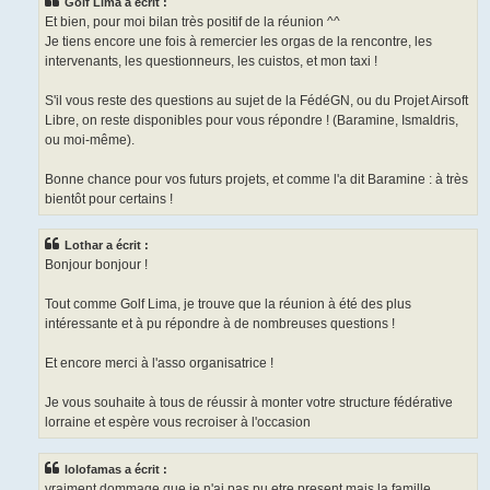
Golf Lima a écrit :
Et bien, pour moi bilan très positif de la réunion ^^
Je tiens encore une fois à remercier les orgas de la rencontre, les
intervenants, les questionneurs, les cuistos, et mon taxi !
S'il vous reste des questions au sujet de la FédéGN, ou du Projet Airsoft
Libre, on reste disponibles pour vous répondre ! (Baramine, Ismaldris,
ou moi-même).
Bonne chance pour vos futurs projets, et comme l'a dit Baramine : à très
bientôt pour certains !
Lothar a écrit :
Bonjour bonjour !
Tout comme Golf Lima, je trouve que la réunion à été des plus
intéressante et à pu répondre à de nombreuses questions !
Et encore merci à l'asso organisatrice !
Je vous souhaite à tous de réussir à monter votre structure fédérative
lorraine et espère vous recroiser à l'occasion
lolofamas a écrit :
vraiment dommage que je n'ai pas pu etre present mais la famille ....