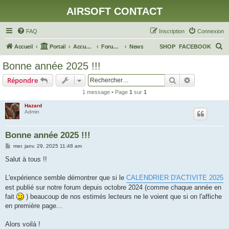
AIRSOFT CONTACT
FAQ
Inscription
Connexion
R
Accueil
Portail
Accueil du forum
Forum Général
News
SHOP
FACEBOOK
e
Bonne année 2025 !!!
c
Rechercher
Recherche 
Répondre
h
1 message • Page
1
sur
1
e
Hazard
r
Admin
c
h
Bonne année 2025 !!!
e
M
mer. janv. 29, 2025 11:48 am
e
r
s
Salut à tous !!
s
a
g
L'expérience semble démontrer que si le
CALENDRIER D'ACTIVITE 2025
e
est publié sur notre forum depuis octobre 2024 (comme chaque année en
fait
) beaucoup de nos estimés lecteurs ne le voient que si on l'affiche
en première page...
Alors voilà !