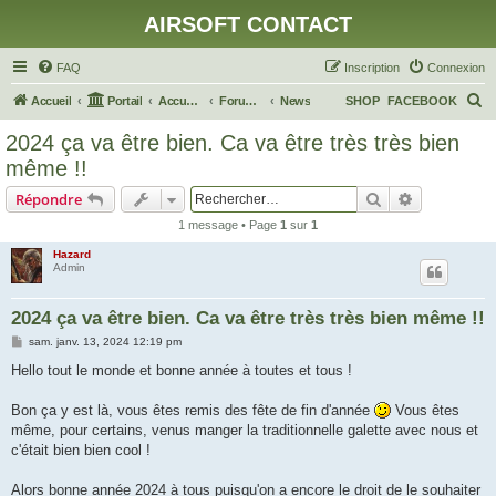
AIRSOFT CONTACT
FAQ
Inscription
Connexion
R
Accueil
Portail
Accueil du forum
Forum Général
News
SHOP
FACEBOOK
e
2024 ça va être bien. Ca va être très très bien
c
même !!
h
Rechercher
Recherche 
Répondre
e
1 message • Page
1
sur
1
r
Hazard
c
Admin
h
e
2024 ça va être bien. Ca va être très très bien même !!
r
M
sam. janv. 13, 2024 12:19 pm
e
s
Hello tout le monde et bonne année à toutes et tous !
s
a
g
Bon ça y est là, vous êtes remis des fête de fin d'année
Vous êtes
e
même, pour certains, venus manger la traditionnelle galette avec nous et
c'était bien bien cool !
Alors bonne année 2024 à tous puisqu'on a encore le droit de le souhaiter