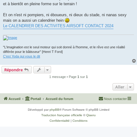
et à bientôt en pleine forme sur le terrain !
Et on n'est ni pompiers, ni éboueurs, ni dieux du stade, ni nanas sexy
mais on a aussi un calendrier hein
Le CALENDRIER DES ACTIVITES AIRSOFT CONTACT 2024
"L'imagination est le seul moteur qui soit donné à l'homme, et le rêve est une réalité
différée pour le bâtisseur" [Henri T Ford]
C'est Yoda qui vous le dit
Répondre
1 message • Page
1
sur
1
Aller
Accueil
Portail
Accueil du forum
Nous contacter
Développé par
phpBB
® Forum Software © phpBB Limited
Traduction française officielle
©
Qiaeru
Confidentialité
|
Conditions