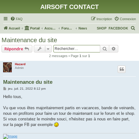
AIRSOFT CONTACT
FAQ
Inscription
Connexion
R
Accueil
Portail
Accueil du forum
Forum Général
News
SHOP
FACEBOOK
e
Maintenance du site
c
Rechercher
Recherche 
Répondre
h
2 messages • Page
1
sur
1
e
Hazard
r
Admin
c
h
Maintenance du site
e
M
jeu. juil. 21, 2022 8:12 pm
e
r
s
Hello tous,
s
a
g
Vu que vous êtes majoritairement partis en vacances, bande de veinards,
e
nous en profitons pour faire un tour de maintenant sur le forum et le shop.
Si vous constatez le moindre souci, n'hésitez pas à nous en faire part,
sur la page FB par exemple