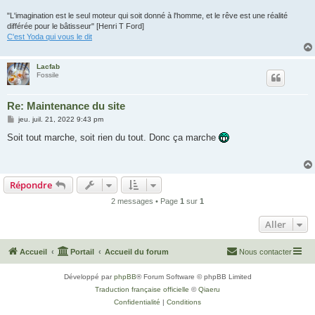
"L'imagination est le seul moteur qui soit donné à l'homme, et le rêve est une réalité
différée pour le bâtisseur" [Henri T Ford]
C'est Yoda qui vous le dit
Lacfab
Fossile
Re: Maintenance du site
M
jeu. juil. 21, 2022 9:43 pm
e
s
Soit tout marche, soit rien du tout. Donc ça marche
s
a
g
e
Répondre
2 messages • Page
1
sur
1
Aller
Accueil
Portail
Accueil du forum
Nous contacter
Développé par
phpBB
® Forum Software © phpBB Limited
Traduction française officielle
©
Qiaeru
Confidentialité
|
Conditions