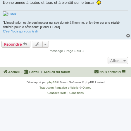
Bonne année à toutes et tous et à bientôt sur le terrain
"L'imagination est le seul moteur qui soit donné à l'homme, et le rêve est une réalité
différée pour le bâtisseur" [Henri T Ford]
C'est Yoda qui vous le dit
Répondre
1 message • Page
1
sur
1
Aller
Accueil
Portail
Accueil du forum
Nous contacter
Développé par
phpBB
® Forum Software © phpBB Limited
Traduction française officielle
©
Qiaeru
Confidentialité
|
Conditions