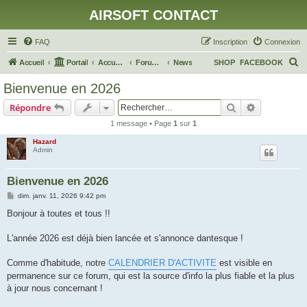
AIRSOFT CONTACT
FAQ
Inscription
Connexion
R
Accueil
Portail
Accueil du forum
Forum Général
News
SHOP
FACEBOOK
e
Bienvenue en 2026
c
Rechercher
Recherche 
Répondre
h
1 message • Page
1
sur
1
e
Hazard
r
Admin
c
h
Bienvenue en 2026
e
M
dim. janv. 11, 2026 9:42 pm
e
r
s
Bonjour à toutes et tous !!
s
a
g
L'année 2026 est déjà bien lancée et s'annonce dantesque !
e
Comme d'habitude, notre
CALENDRIER D'ACTIVITE
est visible en
permanence sur ce forum, qui est la source d'info la plus fiable et la plus
à jour nous concernant !