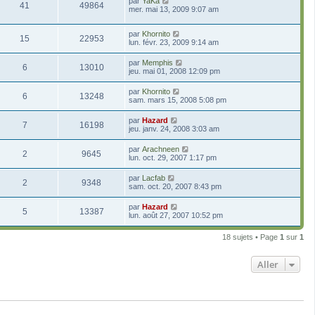
par
YaKa
41
49864
mer. mai 13, 2009 9:07 am
par
Khornito
15
22953
lun. févr. 23, 2009 9:14 am
par
Memphis
6
13010
jeu. mai 01, 2008 12:09 pm
par
Khornito
6
13248
sam. mars 15, 2008 5:08 pm
par
Hazard
7
16198
jeu. janv. 24, 2008 3:03 am
par
Arachneen
2
9645
lun. oct. 29, 2007 1:17 pm
par
Lacfab
2
9348
sam. oct. 20, 2007 8:43 pm
par
Hazard
5
13387
lun. août 27, 2007 10:52 pm
18 sujets • Page
1
sur
1
Aller