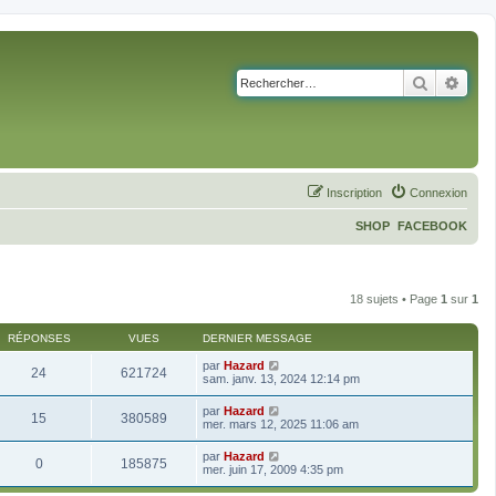
Recherch
Rech
Inscription
Connexion
SHOP
FACEBOOK
18 sujets • Page
1
sur
1
RÉPONSES
VUES
DERNIER MESSAGE
par
Hazard
24
621724
sam. janv. 13, 2024 12:14 pm
par
Hazard
15
380589
mer. mars 12, 2025 11:06 am
par
Hazard
0
185875
mer. juin 17, 2009 4:35 pm