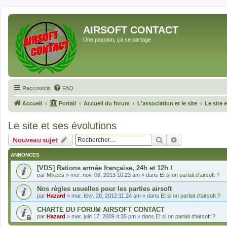
AIRSOFT CONTACT
Une passion, ça se partage
Raccourcis
FAQ
Accueil
Portail
Accueil du forum
L'association et le site
Le site 
Le site et ses évolutions
Rechercher
Recherche avan
Nouveau sujet
ANNONCES
[VDS] Rations armée française, 24h et 12h !
par
Mikecs
»
mer. nov. 06, 2013 10:23 am
» dans
Et si on parlait d'airsoft ?
Nos règles usuelles pour les parties airsoft
par
Hazard
»
mar. févr. 28, 2012 11:24 am
» dans
Et si on parlait d'airsoft ?
CHARTE DU FORUM AIRSOFT CONTACT
par
Hazard
»
mer. juin 17, 2009 4:35 pm
» dans
Et si on parlait d'airsoft ?