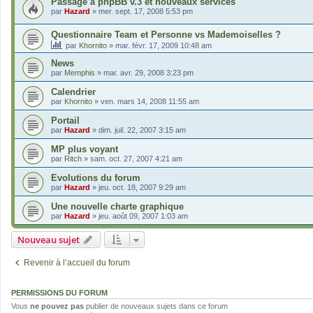
Passage à phpBB v.3 et nouveaux services
par
Hazard
»
mer. sept. 17, 2008 5:53 pm
Questionnaire Team et Personne vs Mademoiselles ?
par
Khornito
»
mar. févr. 17, 2009 10:48 am
News
par
Memphis
»
mar. avr. 29, 2008 3:23 pm
Calendrier
par
Khornito
»
ven. mars 14, 2008 11:55 am
Portail
par
Hazard
»
dim. juil. 22, 2007 3:15 am
MP plus voyant
par
Ritch
»
sam. oct. 27, 2007 4:21 am
Evolutions du forum
par
Hazard
»
jeu. oct. 18, 2007 9:29 am
Une nouvelle charte graphique
par
Hazard
»
jeu. août 09, 2007 1:03 am
Nouveau sujet
Revenir à l’accueil du forum
PERMISSIONS DU FORUM
Vous
ne pouvez pas
publier de nouveaux sujets dans ce forum