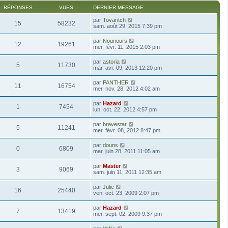
RÉPONSES
VUES
DERNIER MESSAGE
par
Tovaritch
15
58232
sam. août 29, 2015 7:39 pm
par
Nounours
12
19261
mer. févr. 11, 2015 2:03 pm
par
astoria
5
11730
mar. avr. 09, 2013 12:20 pm
par
PANTHER
11
16754
mer. nov. 28, 2012 4:02 am
par
Hazard
1
7454
lun. oct. 22, 2012 4:57 pm
par
bravestar
5
11241
mer. févr. 08, 2012 8:47 pm
par
douns
0
6809
mar. juin 28, 2011 11:05 am
par
Master
3
9069
sam. juin 11, 2011 12:35 am
par
Julie
16
25440
ven. oct. 23, 2009 2:07 pm
par
Hazard
7
13419
mer. sept. 02, 2009 9:37 pm