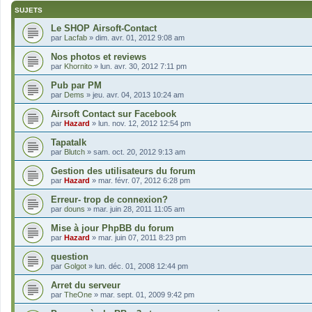
SUJETS
Le SHOP Airsoft-Contact
par
Lacfab
»
dim. avr. 01, 2012 9:08 am
Nos photos et reviews
par
Khornito
»
lun. avr. 30, 2012 7:11 pm
Pub par PM
par
Dems
»
jeu. avr. 04, 2013 10:24 am
Airsoft Contact sur Facebook
par
Hazard
»
lun. nov. 12, 2012 12:54 pm
Tapatalk
par
Blutch
»
sam. oct. 20, 2012 9:13 am
Gestion des utilisateurs du forum
par
Hazard
»
mar. févr. 07, 2012 6:28 pm
Erreur- trop de connexion?
par
douns
»
mar. juin 28, 2011 11:05 am
Mise à jour PhpBB du forum
par
Hazard
»
mar. juin 07, 2011 8:23 pm
question
par
Golgot
»
lun. déc. 01, 2008 12:44 pm
Arret du serveur
par
TheOne
»
mar. sept. 01, 2009 9:42 pm