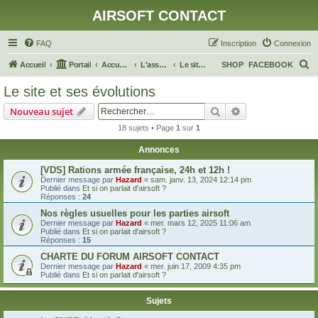
AIRSOFT CONTACT
FAQ
Inscription
Connexion
R
Accueil
Portail
Accueil du forum
L'association et le site
Le site et ses évolutions
SHOP
FACEBOOK
e
Le site et ses évolutions
c
Rechercher
Recherche avanc
Nouveau sujet
h
18 sujets • Page
1
sur
1
e
Annonces
r
c
[VDS] Rations armée française, 24h et 12h !
Dernier message par
Hazard
«
sam. janv. 13, 2024 12:14 pm
h
Publié dans
Et si on parlait d'airsoft ?
Réponses :
24
e
Nos règles usuelles pour les parties airsoft
r
Dernier message par
Hazard
«
mer. mars 12, 2025 11:06 am
Publié dans
Et si on parlait d'airsoft ?
Réponses :
15
CHARTE DU FORUM AIRSOFT CONTACT
Dernier message par
Hazard
«
mer. juin 17, 2009 4:35 pm
Publié dans
Et si on parlait d'airsoft ?
Sujets