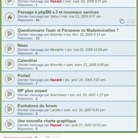
Dernier message par
Hazard
«
mer. sept. 02, 2009 9:37 pm
Réponses :
7
Passage à phpBB v.3 et nouveaux services
Dernier message par
YaKa
«
mer. mai 13, 2009 9:07 am
Réponses :
41
1
2
Questionnaire Team et Personne vs Mademoiselles ?
Dernier message par
Khornito
«
lun. févr. 23, 2009 9:14 am
Réponses :
15
News
Dernier message par
Memphis
«
jeu. mai 01, 2008 12:09 pm
Réponses :
6
Calendrier
Dernier message par
Khornito
«
sam. mars 15, 2008 5:08 pm
Réponses :
6
Portail
Dernier message par
Hazard
«
jeu. janv. 24, 2008 3:03 am
Réponses :
7
MP plus voyant
Dernier message par
Arachneen
«
lun. oct. 29, 2007 1:17 pm
Réponses :
2
Evolutions du forum
Dernier message par
Lacfab
«
sam. oct. 20, 2007 8:43 pm
Réponses :
2
Une nouvelle charte graphique
Dernier message par
Hazard
«
lun. août 27, 2007 10:52 pm
Réponses :
5
Nouveau sujet