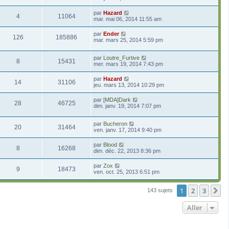
par
Hazard
4
11064
mar. mai 06, 2014 11:55 am
par
Ender
126
185886
mar. mars 25, 2014 5:59 pm
par
Loutre_Furtive
8
15431
mer. mars 19, 2014 7:43 pm
par
Hazard
14
31106
jeu. mars 13, 2014 10:29 pm
par
[MDA]Dark
28
46725
dim. janv. 19, 2014 7:07 pm
par
Bucheron
20
31464
ven. janv. 17, 2014 9:40 pm
par
Blood
8
16268
dim. déc. 22, 2013 8:36 pm
par
Zox
9
18473
ven. oct. 25, 2013 6:51 pm
1
2
3
S
143 sujets
Aller