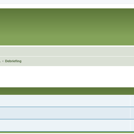
.
Debriefing
cée