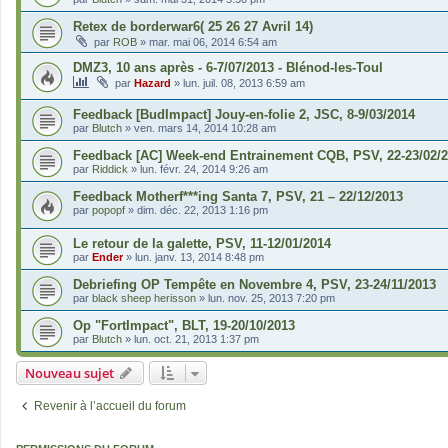
Retex de borderwar6( 25 26 27 Avril 14)
par
ROB
»
mar. mai 06, 2014 6:54 am
DMZ3, 10 ans après - 6-7/07/2013 - Blénod-les-Toul
par
Hazard
»
lun. juil. 08, 2013 6:59 am
Feedback [BudImpact] Jouy-en-folie 2, JSC, 8-9/03/2014
par
Blutch
»
ven. mars 14, 2014 10:28 am
Feedback [AC] Week-end Entrainement CQB, PSV, 22-23/02/
par
Riddick
»
lun. févr. 24, 2014 9:26 am
Feedback Motherf***ing Santa 7, PSV, 21 – 22/12/2013
par
popopf
»
dim. déc. 22, 2013 1:16 pm
Le retour de la galette, PSV, 11-12/01/2014
par
Ender
»
lun. janv. 13, 2014 8:48 pm
Debriefing OP Tempête en Novembre 4, PSV, 23-24/11/2013
par
black sheep herisson
»
lun. nov. 25, 2013 7:20 pm
Op "FortImpact", BLT, 19-20/10/2013
par
Blutch
»
lun. oct. 21, 2013 1:37 pm
Nouveau sujet
Revenir à l’accueil du forum