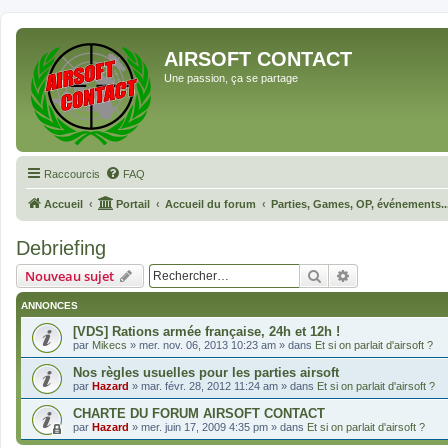
AIRSOFT CONTACT
Une passion, ça se partage
Raccourcis
FAQ
Accueil
Portail
Accueil du forum
Parties, Games, OP, événements..
Debriefing
Rechercher
Recherche avan
Nouveau sujet
ANNONCES
[VDS] Rations armée française, 24h et 12h !
par
Mikecs
»
mer. nov. 06, 2013 10:23 am
» dans
Et si on parlait d'airsoft ?
Nos règles usuelles pour les parties airsoft
par
Hazard
»
mar. févr. 28, 2012 11:24 am
» dans
Et si on parlait d'airsoft ?
CHARTE DU FORUM AIRSOFT CONTACT
par
Hazard
»
mer. juin 17, 2009 4:35 pm
» dans
Et si on parlait d'airsoft ?