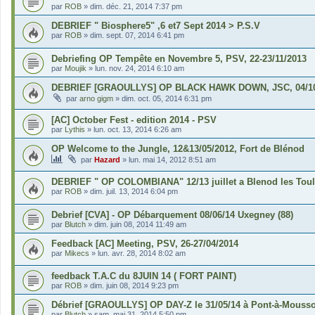
par
ROB
»
dim. déc. 21, 2014 7:37 pm
DEBRIEF " Biosphere5" ,6 et7 Sept 2014 > P.S.V
par
ROB
»
dim. sept. 07, 2014 6:41 pm
Debriefing OP Tempête en Novembre 5, PSV, 22-23/11/2013
par
Moujik
»
lun. nov. 24, 2014 6:10 am
DEBRIEF [GRAOULLYS] OP BLACK HAWK DOWN, JSC, 04/10
par
arno gigm
»
dim. oct. 05, 2014 6:31 pm
[AC] October Fest - edition 2014 - PSV
par
Lythis
»
lun. oct. 13, 2014 6:26 am
OP Welcome to the Jungle, 12&13/05/2012, Fort de Blénod
par
Hazard
»
lun. mai 14, 2012 8:51 am
DEBRIEF " OP COLOMBIANA" 12/13 juillet a Blenod les Toul
par
ROB
»
dim. juil. 13, 2014 6:04 pm
Debrief [CVA] - OP Débarquement 08/06/14 Uxegney (88)
par
Blutch
»
dim. juin 08, 2014 11:49 am
Feedback [AC] Meeting, PSV, 26-27/04/2014
par
Mikecs
»
lun. avr. 28, 2014 8:02 am
feedback T.A.C du 8JUIN 14 ( FORT PAINT)
par
ROB
»
dim. juin 08, 2014 9:23 pm
Débrief [GRAOULLYS] OP DAY-Z le 31/05/14 à Pont-à-Mouss
par
Blutch
»
sam. mai 31, 2014 5:50 pm