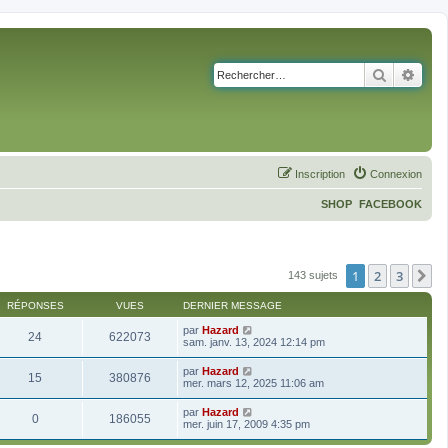
Recherch
Rech
Inscription
Connexion
SHOP
FACEBOOK
1
2
3
S
143 sujets
RÉPONSES
VUES
DERNIER MESSAGE
par
Hazard
24
622073
sam. janv. 13, 2024 12:14 pm
par
Hazard
15
380876
mer. mars 12, 2025 11:06 am
par
Hazard
0
186055
mer. juin 17, 2009 4:35 pm