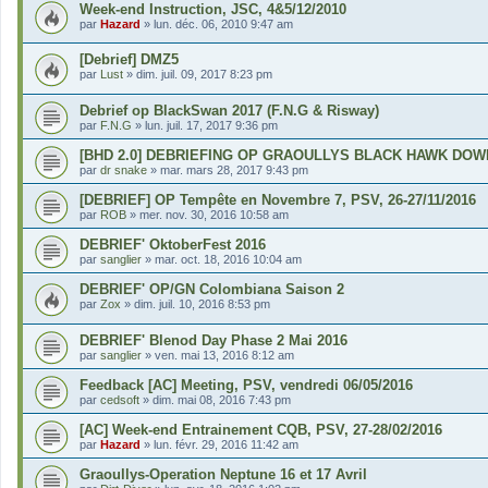
Week-end Instruction, JSC, 4&5/12/2010
par
Hazard
»
lun. déc. 06, 2010 9:47 am
[Debrief] DMZ5
par
Lust
»
dim. juil. 09, 2017 8:23 pm
Debrief op BlackSwan 2017 (F.N.G & Risway)
par
F.N.G
»
lun. juil. 17, 2017 9:36 pm
[BHD 2.0] DEBRIEFING OP GRAOULLYS BLACK HAWK DOW
par
dr snake
»
mar. mars 28, 2017 9:43 pm
[DEBRIEF] OP Tempête en Novembre 7, PSV, 26-27/11/2016
par
ROB
»
mer. nov. 30, 2016 10:58 am
DEBRIEF' OktoberFest 2016
par
sanglier
»
mar. oct. 18, 2016 10:04 am
DEBRIEF' OP/GN Colombiana Saison 2
par
Zox
»
dim. juil. 10, 2016 8:53 pm
DEBRIEF' Blenod Day Phase 2 Mai 2016
par
sanglier
»
ven. mai 13, 2016 8:12 am
Feedback [AC] Meeting, PSV, vendredi 06/05/2016
par
cedsoft
»
dim. mai 08, 2016 7:43 pm
[AC] Week-end Entrainement CQB, PSV, 27-28/02/2016
par
Hazard
»
lun. févr. 29, 2016 11:42 am
Graoullys-Operation Neptune 16 et 17 Avril