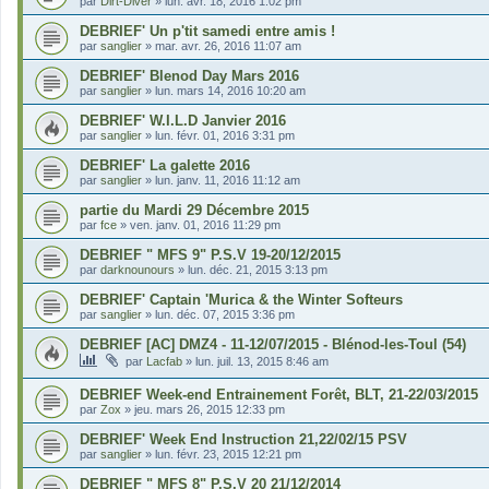
par
Dirt-Diver
»
lun. avr. 18, 2016 1:02 pm
DEBRIEF' Un p'tit samedi entre amis !
par
sanglier
»
mar. avr. 26, 2016 11:07 am
DEBRIEF' Blenod Day Mars 2016
par
sanglier
»
lun. mars 14, 2016 10:20 am
DEBRIEF' W.I.L.D Janvier 2016
par
sanglier
»
lun. févr. 01, 2016 3:31 pm
DEBRIEF' La galette 2016
par
sanglier
»
lun. janv. 11, 2016 11:12 am
partie du Mardi 29 Décembre 2015
par
fce
»
ven. janv. 01, 2016 11:29 pm
DEBRIEF " MFS 9" P.S.V 19-20/12/2015
par
darknounours
»
lun. déc. 21, 2015 3:13 pm
DEBRIEF' Captain 'Murica & the Winter Softeurs
par
sanglier
»
lun. déc. 07, 2015 3:36 pm
DEBRIEF [AC] DMZ4 - 11-12/07/2015 - Blénod-les-Toul (54)
par
Lacfab
»
lun. juil. 13, 2015 8:46 am
DEBRIEF Week-end Entrainement Forêt, BLT, 21-22/03/2015
par
Zox
»
jeu. mars 26, 2015 12:33 pm
DEBRIEF' Week End Instruction 21,22/02/15 PSV
par
sanglier
»
lun. févr. 23, 2015 12:21 pm
DEBRIEF " MFS 8" P.S.V 20 21/12/2014