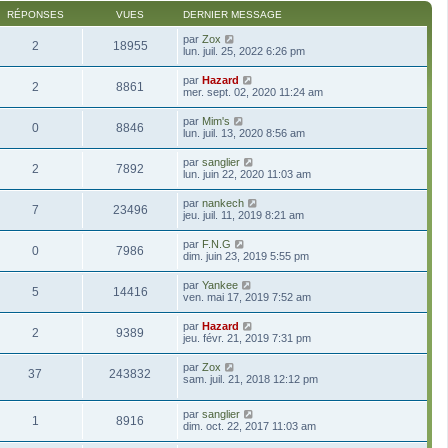
RÉPONSES
VUES
DERNIER MESSAGE
par
Zox
2
18955
lun. juil. 25, 2022 6:26 pm
par
Hazard
2
8861
mer. sept. 02, 2020 11:24 am
par
Mim's
0
8846
lun. juil. 13, 2020 8:56 am
par
sanglier
2
7892
lun. juin 22, 2020 11:03 am
par
nankech
7
23496
jeu. juil. 11, 2019 8:21 am
par
F.N.G
0
7986
dim. juin 23, 2019 5:55 pm
par
Yankee
5
14416
ven. mai 17, 2019 7:52 am
par
Hazard
2
9389
jeu. févr. 21, 2019 7:31 pm
par
Zox
37
243832
sam. juil. 21, 2018 12:12 pm
par
sanglier
1
8916
dim. oct. 22, 2017 11:03 am