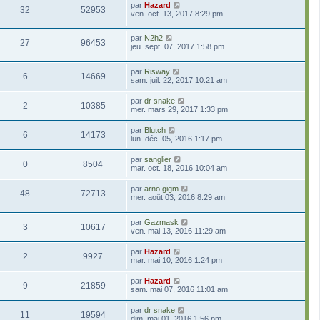
par
Hazard
32
52953
ven. oct. 13, 2017 8:29 pm
par
N2h2
27
96453
jeu. sept. 07, 2017 1:58 pm
par
Risway
6
14669
sam. juil. 22, 2017 10:21 am
par
dr snake
2
10385
mer. mars 29, 2017 1:33 pm
par
Blutch
6
14173
lun. déc. 05, 2016 1:17 pm
par
sanglier
0
8504
mar. oct. 18, 2016 10:04 am
par
arno gigm
48
72713
mer. août 03, 2016 8:29 am
par
Gazmask
3
10617
ven. mai 13, 2016 11:29 am
par
Hazard
2
9927
mar. mai 10, 2016 1:24 pm
par
Hazard
9
21859
sam. mai 07, 2016 11:01 am
par
dr snake
11
19594
dim. mai 01, 2016 1:56 pm