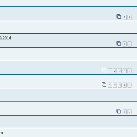
1
2
/2014
1
2
1
2
3
4
5
1
2
3
4
5
1
2
on