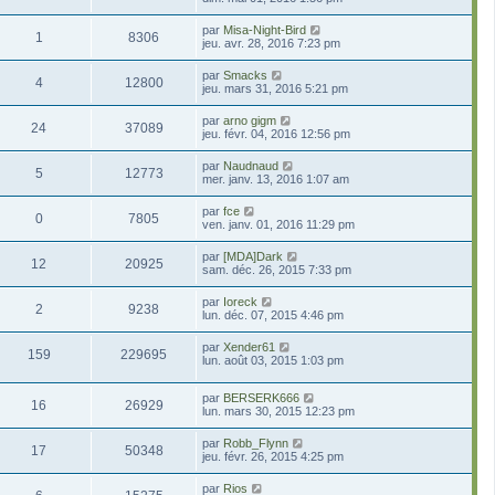
par
Misa-Night-Bird
1
8306
jeu. avr. 28, 2016 7:23 pm
par
Smacks
4
12800
jeu. mars 31, 2016 5:21 pm
par
arno gigm
24
37089
jeu. févr. 04, 2016 12:56 pm
par
Naudnaud
5
12773
mer. janv. 13, 2016 1:07 am
par
fce
0
7805
ven. janv. 01, 2016 11:29 pm
par
[MDA]Dark
12
20925
sam. déc. 26, 2015 7:33 pm
par
Ioreck
2
9238
lun. déc. 07, 2015 4:46 pm
par
Xender61
159
229695
lun. août 03, 2015 1:03 pm
par
BERSERK666
16
26929
lun. mars 30, 2015 12:23 pm
par
Robb_Flynn
17
50348
jeu. févr. 26, 2015 4:25 pm
par
Rios