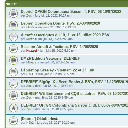
SUJETS
Debrief OP/GN Colombiana Saison 4, PSV, 08-10/07/2022
par
Zox
»
lun. juil. 11, 2022 10:17 pm
Debrief Opération Bonite, PSV, 29-30/08/2020
par
Mim's
»
lun. août 31, 2020 12:19 pm
Airsoft et tactiques du 10, 11 et 12 juillet 2020 PSV
par
Mim's
»
lun. juil. 13, 2020 8:56 am
Session Airsoft & Tactique, PSV, 14/06/2020
par
Hazard
»
lun. juin 15, 2020 5:30 pm
DMZ6 Edition Vétérans, DEBRIEF
par
Mikecs
»
lun. juil. 08, 2019 6:57 am
Débrief op Greeley - Vietnam 22 et 23 juin
par
F.N.G
»
dim. juin 23, 2019 5:55 pm
DEBRIEF' SigOp IX - Beer, Boobs & BB's, PSV, 11-12/05/2019
par
Zox
»
dim. mai 12, 2019 10:51 pm
DEBRIEF' WE Entrainement CQB et autres, PSV, 09-10/02/20
par
Zox
»
mar. févr. 12, 2019 9:59 pm
DEBRIEF' OP/GN Colombiana Saison 3, BLT, 06-07-08/07/20
par
Zox
»
dim. juil. 08, 2018 10:53 pm
[Debrief] Oktoberfest.
par
N2h2
»
lun. oct. 16, 2017 10:30 pm