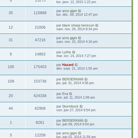
6
15275
lun. janv. 12, 2015 1:22 pm
par
arno gigm
35
110889
lun. déc. 08, 2014 12:47 pm
par
black sheep herisson
12
21006
sam. nov. 29, 2014 8:34 pm
par
arno gigm
31
47216
sam. nov. 15, 2014 4:16 pm
par
Lythis
6
14863
mar. oct. 14, 2014 7:27 pm
par
Hazard
100
175403
dim. sept. 21, 2014 1:55 am
par
BERSERK666
109
153736
jeu. juil. 31, 2014 4:56 pm
par
Eva
20
424338
ven. juil. 11, 2014 1:09 am
par
Sturmbock
44
62908
ven. juin 27, 2014 9:54 pm
par
BERSERK666
1
8261
lun. juin 09, 2014 9:54 pm
par
arno gigm
5
12258
lun. juin 02, 2014 11:59 am