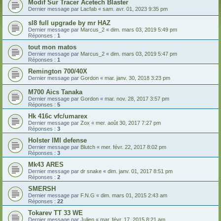
Modif Sur Tracer Acetech Blaster
Dernier message par
Lacfab
«
sam. avr. 01, 2023 9:35 pm
sl8 full upgrade by mr HAZ
Dernier message par
Marcus_2
«
dim. mars 03, 2019 5:49 pm
Réponses :
1
tout mon matos
Dernier message par
Marcus_2
«
dim. mars 03, 2019 5:47 pm
Réponses :
1
Remington 700/40X
Dernier message par
Gordon
«
mar. janv. 30, 2018 3:23 pm
M700 Aics Tanaka
Dernier message par
Gordon
«
mar. nov. 28, 2017 3:57 pm
Réponses :
5
Hk 416c vfc/umarex
Dernier message par
Zox
«
mer. août 30, 2017 7:27 pm
Réponses :
3
Holster IMI defense
Dernier message par
Blutch
«
mer. févr. 22, 2017 8:02 pm
Réponses :
3
Mk43 ARES
Dernier message par
dr snake
«
dim. janv. 01, 2017 8:51 pm
Réponses :
2
SMERSH
Dernier message par
F.N.G
«
dim. mars 01, 2015 2:43 am
Réponses :
22
Tokarev TT 33 WE
Dernier message par
Julien
«
mar. févr. 17, 2015 8:21 am