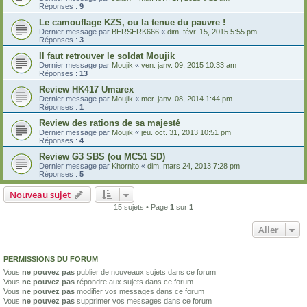
Réponses :
9
Le camouflage KZS, ou la tenue du pauvre !
Dernier message par
BERSERK666
«
dim. févr. 15, 2015 5:55 pm
Réponses :
3
Il faut retrouver le soldat Moujik
Dernier message par
Moujik
«
ven. janv. 09, 2015 10:33 am
Réponses :
13
Review HK417 Umarex
Dernier message par
Moujik
«
mer. janv. 08, 2014 1:44 pm
Réponses :
1
Review des rations de sa majesté
Dernier message par
Moujik
«
jeu. oct. 31, 2013 10:51 pm
Réponses :
4
Review G3 SBS (ou MC51 SD)
Dernier message par
Khornito
«
dim. mars 24, 2013 7:28 pm
Réponses :
5
Nouveau sujet
15 sujets • Page
1
sur
1
Aller
PERMISSIONS DU FORUM
Vous
ne pouvez pas
publier de nouveaux sujets dans ce forum
Vous
ne pouvez pas
répondre aux sujets dans ce forum
Vous
ne pouvez pas
modifier vos messages dans ce forum
Vous
ne pouvez pas
supprimer vos messages dans ce forum