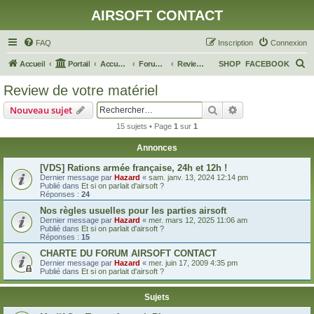
AIRSOFT CONTACT
FAQ
Inscription
Connexion
R
Accueil
Portail
Accueil du forum
Forum Général
Review de votre matériel
SHOP
FACEBOOK
e
Review de votre matériel
c
Rechercher
Recherche avanc
Nouveau sujet
h
15 sujets • Page
1
sur
1
e
Annonces
r
c
[VDS] Rations armée française, 24h et 12h !
Dernier message par
Hazard
«
sam. janv. 13, 2024 12:14 pm
h
Publié dans
Et si on parlait d'airsoft ?
Réponses :
24
e
Nos règles usuelles pour les parties airsoft
r
Dernier message par
Hazard
«
mer. mars 12, 2025 11:06 am
Publié dans
Et si on parlait d'airsoft ?
Réponses :
15
CHARTE DU FORUM AIRSOFT CONTACT
Dernier message par
Hazard
«
mer. juin 17, 2009 4:35 pm
Publié dans
Et si on parlait d'airsoft ?
Sujets