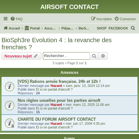
AIRSOFT CONTACT
FAQ
Inscription
Connexion
R
Accueil
Portail
Accueil du forum
Préparation d'OP
BioSph3re Evolution 4 : la revanche des frenchies ?
SHOP
FACEBOOK
e
BioSph3re Evolution 4 : la revanche des
c
frenchies ?
h
Rechercher
Recherche avanc
Nouveau sujet
e
3 sujets • Page
1
sur
1
r
Annonces
c
h
[VDS] Rations armée française, 24h et 12h !
Dernier message par
Hazard
«
sam. janv. 13, 2024 12:14 pm
e
Publié dans
Et si on parlait d'airsoft ?
Réponses :
24
r
Nos règles usuelles pour les parties airsoft
Dernier message par
Hazard
«
mer. mars 12, 2025 11:06 am
Publié dans
Et si on parlait d'airsoft ?
Réponses :
15
CHARTE DU FORUM AIRSOFT CONTACT
Dernier message par
Hazard
«
mer. juin 17, 2009 4:35 pm
Publié dans
Et si on parlait d'airsoft ?
Sujets