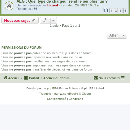
AEG : Quel type de chargeur rend le jeu plus fun ?
Dernier message par
Hazard
«
dim. déc. 29, 2024 10:03 am
Réponses :
86
1
2
3
4
Nouveau sujet
1 sujet • Page
1
sur
1
Aller
PERMISSIONS DU FORUM
Vous
ne pouvez pas
publier de nouveaux sujets dans ce forum
Vous
ne pouvez pas
répondre aux sujets dans ce forum
Vous
ne pouvez pas
modifier vos messages dans ce forum
Vous
ne pouvez pas
supprimer vos messages dans ce forum
Vous
ne pouvez pas
transférer de pièces jointes dans ce forum
Accueil
Portail
Accueil du forum
Nous contacter
Développé par
phpBB
® Forum Software © phpBB Limited
Traduction française officielle
©
Qiaeru
Confidentialité
|
Conditions