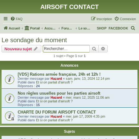
AIRSOFT CONTACT
FAQ
Inscription
Connexion
R
Accueil
Portail
Accueil du forum
Forum Général
Le sondage du moment
SHOP
FACEBOOK
e
Le sondage du moment
c
Rechercher
Recherche avanc
Nouveau sujet
h
1 sujet • Page
1
sur
1
e
Annonces
r
c
[VDS] Rations armée française, 24h et 12h !
Dernier message par
Hazard
«
sam. janv. 13, 2024 12:14 pm
h
Publié dans
Et si on parlait d'airsoft ?
Réponses :
24
e
Nos règles usuelles pour les parties airsoft
r
Dernier message par
Hazard
«
mer. mars 12, 2025 11:06 am
Publié dans
Et si on parlait d'airsoft ?
Réponses :
15
CHARTE DU FORUM AIRSOFT CONTACT
Dernier message par
Hazard
«
mer. juin 17, 2009 4:35 pm
Publié dans
Et si on parlait d'airsoft ?
Sujets