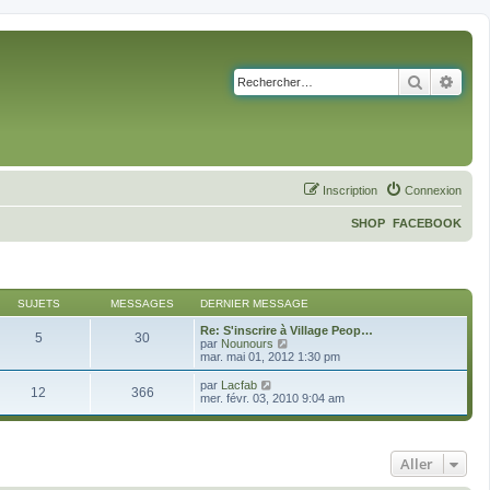
Recherch
Rech
Inscription
Connexion
SHOP
FACEBOOK
SUJETS
MESSAGES
DERNIER MESSAGE
Re: S'inscrire à Village Peop…
5
30
C
par
Nounours
o
mar. mai 01, 2012 1:30 pm
n
s
C
par
Lacfab
12
366
u
o
mer. févr. 03, 2010 9:04 am
l
n
t
s
e
u
r
l
l
Aller
t
e
e
d
r