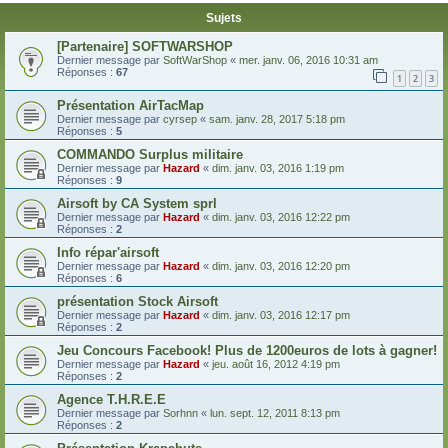
Sujets
[Partenaire] SOFTWARSHOP
Dernier message par
SoftWarShop
«
mer. janv. 06, 2016 10:31 am
Réponses :
67
1
2
3
Présentation AirTacMap
Dernier message par
cyrsep
«
sam. janv. 28, 2017 5:18 pm
Réponses :
5
COMMANDO Surplus militaire
Dernier message par
Hazard
«
dim. janv. 03, 2016 1:19 pm
Réponses :
9
Airsoft by CA System sprl
Dernier message par
Hazard
«
dim. janv. 03, 2016 12:22 pm
Réponses :
2
Info répar'airsoft
Dernier message par
Hazard
«
dim. janv. 03, 2016 12:20 pm
Réponses :
6
présentation Stock Airsoft
Dernier message par
Hazard
«
dim. janv. 03, 2016 12:17 pm
Réponses :
2
Jeu Concours Facebook! Plus de 1200euros de lots à gagner!
Dernier message par
Hazard
«
jeu. août 16, 2012 4:19 pm
Réponses :
2
Agence T.H.R.E.E
Dernier message par
Sorhnn
«
lun. sept. 12, 2011 8:13 pm
Réponses :
2