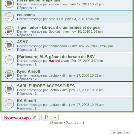
Présentation Krapahute
Dernier message par
kerpen
«
jeu. mars 17, 2011 10:22 pm
Réponses :
4
ecussons
Dernier message par
brod
«
lun. janv. 03, 2011 12:36 pm
Tiger Tailor - fabricant d'uniformes et de gear
Dernier message par
Bootcat
«
mer. nov. 10, 2010 1:56 pm
Réponses :
9
ASMC
Dernier message par
commando80
«
dim. nov. 22, 2009 12:47 pm
Réponses :
3
[Partenaire] ALP, gérant du terrain de PSV
Dernier message par
Hazard
«
ven. févr. 06, 2009 3:39 pm
Réponses :
1
Kyou Airsoft
Dernier message par
Lacfab
«
dim. janv. 27, 2008 10:52 am
Réponses :
2
SARL EUROPE ACCESSOIRES
Dernier message par
Lacfab
«
dim. janv. 27, 2008 10:50 am
Réponses :
2
EA-Airsoft
Dernier message par
Lacfab
«
dim. janv. 27, 2008 10:49 am
Réponses :
2
Nouveau sujet
16 sujets • Page
1
sur
1
Aller