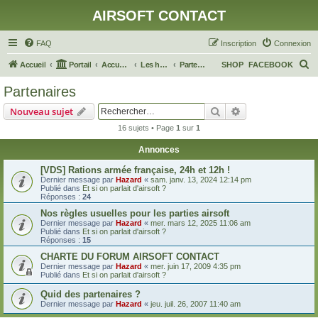
AIRSOFT CONTACT
FAQ
Inscription
Connexion
R
Accueil
Portail
Accueil du forum
Les habitants de ce monde
Partenaires
SHOP
FACEBOOK
e
Partenaires
c
Rechercher
Recherche avanc
Nouveau sujet
h
16 sujets • Page
1
sur
1
e
Annonces
r
c
[VDS] Rations armée française, 24h et 12h !
Dernier message par
Hazard
«
sam. janv. 13, 2024 12:14 pm
h
Publié dans
Et si on parlait d'airsoft ?
Réponses :
24
e
Nos règles usuelles pour les parties airsoft
r
Dernier message par
Hazard
«
mer. mars 12, 2025 11:06 am
Publié dans
Et si on parlait d'airsoft ?
Réponses :
15
CHARTE DU FORUM AIRSOFT CONTACT
Dernier message par
Hazard
«
mer. juin 17, 2009 4:35 pm
Publié dans
Et si on parlait d'airsoft ?
Quid des partenaires ?
Dernier message par
Hazard
«
jeu. juil. 26, 2007 11:40 am