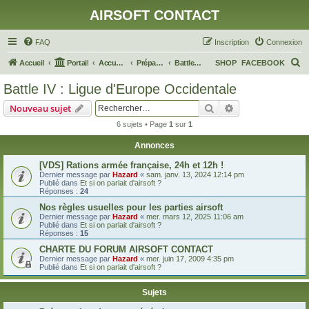
AIRSOFT CONTACT
FAQ
Inscription
Connexion
R
Accueil
Portail
Accueil du forum
Préparation d'OP
Battle IV : Ligue d'Europe Occidentale
SHOP
FACEBOOK
e
Battle IV : Ligue d'Europe Occidentale
c
Rechercher
Recherche avanc
Nouveau sujet
h
6 sujets • Page
1
sur
1
e
Annonces
r
c
[VDS] Rations armée française, 24h et 12h !
Dernier message par
Hazard
«
sam. janv. 13, 2024 12:14 pm
h
Publié dans
Et si on parlait d'airsoft ?
Réponses :
24
e
Nos règles usuelles pour les parties airsoft
r
Dernier message par
Hazard
«
mer. mars 12, 2025 11:06 am
Publié dans
Et si on parlait d'airsoft ?
Réponses :
15
CHARTE DU FORUM AIRSOFT CONTACT
Dernier message par
Hazard
«
mer. juin 17, 2009 4:35 pm
Publié dans
Et si on parlait d'airsoft ?
Sujets