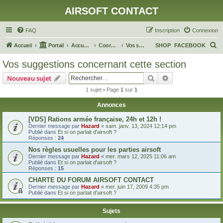
AIRSOFT CONTACT
FAQ
Inscription
Connexion
R
Accueil
Portail
Accueil du forum
Coordination Airsoft Grand Est
Vos suggestions concernant cette section
SHOP
FACEBOOK
e
Vos suggestions concernant cette section
c
Rechercher
Recherche avanc
Nouveau sujet
h
1 sujet • Page
1
sur
1
e
Annonces
r
c
[VDS] Rations armée française, 24h et 12h !
Dernier message par
Hazard
«
sam. janv. 13, 2024 12:14 pm
h
Publié dans
Et si on parlait d'airsoft ?
Réponses :
24
e
Nos règles usuelles pour les parties airsoft
r
Dernier message par
Hazard
«
mer. mars 12, 2025 11:06 am
Publié dans
Et si on parlait d'airsoft ?
Réponses :
15
CHARTE DU FORUM AIRSOFT CONTACT
Dernier message par
Hazard
«
mer. juin 17, 2009 4:35 pm
Publié dans
Et si on parlait d'airsoft ?
Sujets