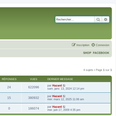
Recherch
Rech
Inscription
Connexion
SHOP
FACEBOOK
4 sujets • Page
1
sur
1
RÉPONSES
VUES
DERNIER MESSAGE
par
Hazard
24
622096
sam. janv. 13, 2024 12:14 pm
par
Hazard
15
380932
mer. mars 12, 2025 11:06 am
par
Hazard
0
186074
mer. juin 17, 2009 4:35 pm