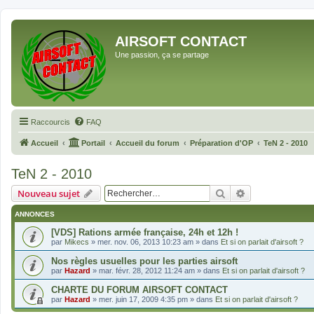
AIRSOFT CONTACT
Une passion, ça se partage
Raccourcis
FAQ
Accueil
Portail
Accueil du forum
Préparation d'OP
TeN 2 - 2010
TeN 2 - 2010
Rechercher
Recherche avan
Nouveau sujet
ANNONCES
[VDS] Rations armée française, 24h et 12h !
par
Mikecs
»
mer. nov. 06, 2013 10:23 am
» dans
Et si on parlait d'airsoft ?
Nos règles usuelles pour les parties airsoft
par
Hazard
»
mar. févr. 28, 2012 11:24 am
» dans
Et si on parlait d'airsoft ?
CHARTE DU FORUM AIRSOFT CONTACT
par
Hazard
»
mer. juin 17, 2009 4:35 pm
» dans
Et si on parlait d'airsoft ?