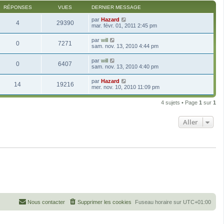
RÉPONSES
VUES
DERNIER MESSAGE
par
Hazard
4
29390
mar. févr. 01, 2011 2:45 pm
par
will
0
7271
sam. nov. 13, 2010 4:44 pm
par
will
0
6407
sam. nov. 13, 2010 4:40 pm
par
Hazard
14
19216
mer. nov. 10, 2010 11:09 pm
4 sujets • Page
1
sur
1
Aller
Nous contacter
Supprimer les cookies
Fuseau horaire sur
UTC+01:00