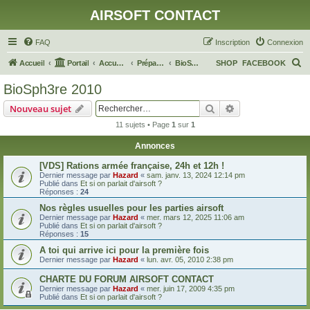
AIRSOFT CONTACT
FAQ
Inscription
Connexion
R
Accueil
Portail
Accueil du forum
Préparation d'OP
BioSph3re 2010
SHOP
FACEBOOK
e
BioSph3re 2010
c
Rechercher
Recherche avanc
Nouveau sujet
h
11 sujets • Page
1
sur
1
e
Annonces
r
c
[VDS] Rations armée française, 24h et 12h !
Dernier message par
Hazard
«
sam. janv. 13, 2024 12:14 pm
h
Publié dans
Et si on parlait d'airsoft ?
Réponses :
24
e
Nos règles usuelles pour les parties airsoft
r
Dernier message par
Hazard
«
mer. mars 12, 2025 11:06 am
Publié dans
Et si on parlait d'airsoft ?
Réponses :
15
A toi qui arrive ici pour la première fois
Dernier message par
Hazard
«
lun. avr. 05, 2010 2:38 pm
CHARTE DU FORUM AIRSOFT CONTACT
Dernier message par
Hazard
«
mer. juin 17, 2009 4:35 pm
Publié dans
Et si on parlait d'airsoft ?