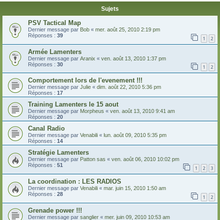
Sujets
PSV Tactical Map
Dernier message par
Bob
«
mer. août 25, 2010 2:19 pm
Réponses :
39
1
2
Armée Lamenters
Dernier message par
Aranix
«
ven. août 13, 2010 1:37 pm
Réponses :
30
1
2
Comportement lors de l'evenement !!!
Dernier message par
Julie
«
dim. août 22, 2010 5:36 pm
Réponses :
17
Training Lamenters le 15 aout
Dernier message par
Morpheus
«
ven. août 13, 2010 9:41 am
Réponses :
20
Canal Radio
Dernier message par
Venabili
«
lun. août 09, 2010 5:35 pm
Réponses :
14
Stratégie Lamenters
Dernier message par
Patton sas
«
ven. août 06, 2010 10:02 pm
Réponses :
51
1
2
3
La coordination : LES RADIOS
Dernier message par
Venabili
«
mar. juin 15, 2010 1:50 am
Réponses :
28
1
2
Grenade power !!!
Dernier message par
sanglier
«
mer. juin 09, 2010 10:53 am