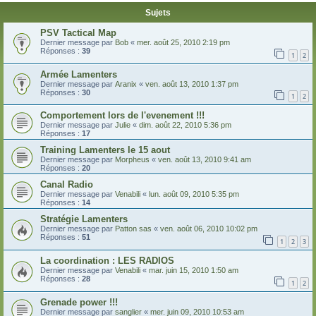
Sujets
PSV Tactical Map
Dernier message par
Bob
«
mer. août 25, 2010 2:19 pm
Réponses :
39
1
2
Armée Lamenters
Dernier message par
Aranix
«
ven. août 13, 2010 1:37 pm
Réponses :
30
1
2
Comportement lors de l'evenement !!!
Dernier message par
Julie
«
dim. août 22, 2010 5:36 pm
Réponses :
17
Training Lamenters le 15 aout
Dernier message par
Morpheus
«
ven. août 13, 2010 9:41 am
Réponses :
20
Canal Radio
Dernier message par
Venabili
«
lun. août 09, 2010 5:35 pm
Réponses :
14
Stratégie Lamenters
Dernier message par
Patton sas
«
ven. août 06, 2010 10:02 pm
Réponses :
51
1
2
3
La coordination : LES RADIOS
Dernier message par
Venabili
«
mar. juin 15, 2010 1:50 am
Réponses :
28
1
2
Grenade power !!!
Dernier message par
sanglier
«
mer. juin 09, 2010 10:53 am