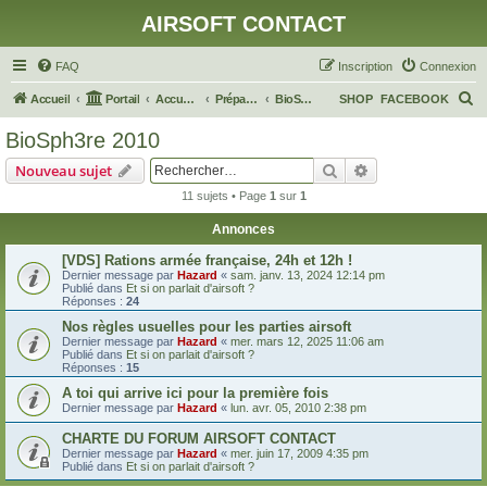
AIRSOFT CONTACT
FAQ
Inscription
Connexion
R
Accueil
Portail
Accueil du forum
Préparation d'OP
BioSph3re 2010
SHOP
FACEBOOK
e
BioSph3re 2010
c
Rechercher
Recherche avanc
Nouveau sujet
h
11 sujets • Page
1
sur
1
e
Annonces
r
c
[VDS] Rations armée française, 24h et 12h !
Dernier message par
Hazard
«
sam. janv. 13, 2024 12:14 pm
h
Publié dans
Et si on parlait d'airsoft ?
Réponses :
24
e
Nos règles usuelles pour les parties airsoft
r
Dernier message par
Hazard
«
mer. mars 12, 2025 11:06 am
Publié dans
Et si on parlait d'airsoft ?
Réponses :
15
A toi qui arrive ici pour la première fois
Dernier message par
Hazard
«
lun. avr. 05, 2010 2:38 pm
CHARTE DU FORUM AIRSOFT CONTACT
Dernier message par
Hazard
«
mer. juin 17, 2009 4:35 pm
Publié dans
Et si on parlait d'airsoft ?