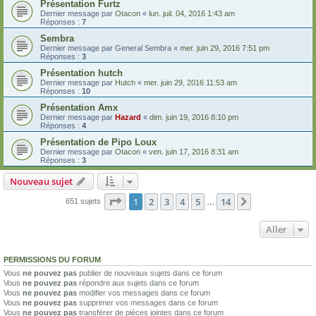
Présentation Furtz
Dernier message par
Otacon
«
lun. juil. 04, 2016 1:43 am
Réponses :
7
Sembra
Dernier message par
General Sembra
«
mer. juin 29, 2016 7:51 pm
Réponses :
3
Présentation hutch
Dernier message par
Hutch
«
mer. juin 29, 2016 11:53 am
Réponses :
10
Présentation Amx
Dernier message par
Hazard
«
dim. juin 19, 2016 8:10 pm
Réponses :
4
Présentation de Pipo Loux
Dernier message par
Otacon
«
ven. juin 17, 2016 8:31 am
Réponses :
3
Nouveau sujet
Page
1
sur
14
1
2
3
4
5
14
Suivant
651 sujets
…
Aller
PERMISSIONS DU FORUM
Vous
ne pouvez pas
publier de nouveaux sujets dans ce forum
Vous
ne pouvez pas
répondre aux sujets dans ce forum
Vous
ne pouvez pas
modifier vos messages dans ce forum
Vous
ne pouvez pas
supprimer vos messages dans ce forum
Vous
ne pouvez pas
transférer de pièces jointes dans ce forum