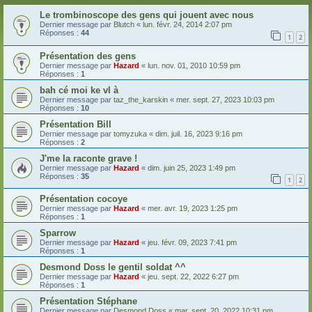
Le trombinoscope des gens qui jouent avec nous
Dernier message par
Blutch
«
lun. févr. 24, 2014 2:07 pm
Réponses :
44
1
2
Présentation des gens
Dernier message par
Hazard
«
lun. nov. 01, 2010 10:59 pm
Réponses :
1
bah cé moi ke vl à
Dernier message par
taz_the_karskin
«
mer. sept. 27, 2023 10:03 pm
Réponses :
10
Présentation Bill
Dernier message par
tomyzuka
«
dim. juil. 16, 2023 9:16 pm
Réponses :
2
J'me la raconte grave !
Dernier message par
Hazard
«
dim. juin 25, 2023 1:49 pm
Réponses :
35
1
2
Présentation cocoye
Dernier message par
Hazard
«
mer. avr. 19, 2023 1:25 pm
Réponses :
1
Sparrow
Dernier message par
Hazard
«
jeu. févr. 09, 2023 7:41 pm
Réponses :
1
Desmond Doss le gentil soldat ^^
Dernier message par
Hazard
«
jeu. sept. 22, 2022 6:27 pm
Réponses :
1
Présentation Stéphane
Dernier message par
Desmond Doss
«
mar. sept. 20, 2022 10:31 pm