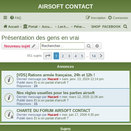
AIRSOFT CONTACT
FAQ
Inscription
Connexion
R
Accueil
Portail
Accueil du forum
Les habitants de ce monde
Présentation des gens en vrai
SHOP
FACEBOOK
e
Présentation des gens en vrai
c
Rechercher
Recherche avanc
Nouveau sujet
h
e
Page
1
sur
14
1
2
3
4
5
14
Suivant
651 sujets
…
r
Annonces
c
[VDS] Rations armée française, 24h et 12h !
h
Dernier message par
Hazard
«
sam. janv. 13, 2024 12:14 pm
Publié dans
Et si on parlait d'airsoft ?
e
Réponses :
24
r
Nos règles usuelles pour les parties airsoft
Dernier message par
Hazard
«
mer. mars 12, 2025 11:06 am
Publié dans
Et si on parlait d'airsoft ?
Réponses :
15
CHARTE DU FORUM AIRSOFT CONTACT
Dernier message par
Hazard
«
mer. juin 17, 2009 4:35 pm
Publié dans
Et si on parlait d'airsoft ?
Sujets