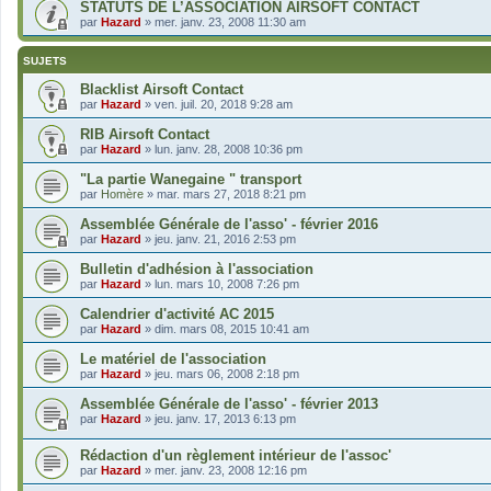
STATUTS DE L’ASSOCIATION AIRSOFT CONTACT
par
Hazard
»
mer. janv. 23, 2008 11:30 am
SUJETS
Blacklist Airsoft Contact
par
Hazard
»
ven. juil. 20, 2018 9:28 am
RIB Airsoft Contact
par
Hazard
»
lun. janv. 28, 2008 10:36 pm
"La partie Wanegaine " transport
par
Homère
»
mar. mars 27, 2018 8:21 pm
Assemblée Générale de l'asso' - février 2016
par
Hazard
»
jeu. janv. 21, 2016 2:53 pm
Bulletin d'adhésion à l'association
par
Hazard
»
lun. mars 10, 2008 7:26 pm
Calendrier d'activité AC 2015
par
Hazard
»
dim. mars 08, 2015 10:41 am
Le matériel de l'association
par
Hazard
»
jeu. mars 06, 2008 2:18 pm
Assemblée Générale de l'asso' - février 2013
par
Hazard
»
jeu. janv. 17, 2013 6:13 pm
Rédaction d'un règlement intérieur de l'assoc'
par
Hazard
»
mer. janv. 23, 2008 12:16 pm