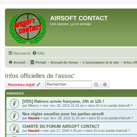
AIRSOFT CONTACT
Une passion, ça se partage
Raccourcis
FAQ
Accueil
Portail
Accueil du forum
L'association et le site
Infos off
Infos officielles de l'assoc'
Rechercher
Recherche avan
Nouveau sujet
ANNONCES
[VDS] Rations armée française, 24h et 12h !
par
Mikecs
»
mer. nov. 06, 2013 10:23 am
» dans
Et si on parlait d'airsoft ?
Nos règles usuelles pour les parties airsoft
par
Hazard
»
mar. févr. 28, 2012 11:24 am
» dans
Et si on parlait d'airsoft ?
CHARTE DU FORUM AIRSOFT CONTACT
par
Hazard
»
mer. juin 17, 2009 4:35 pm
» dans
Et si on parlait d'airsoft ?