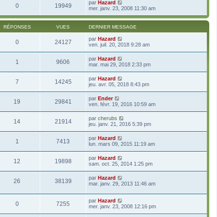
par
Hazard
0
19949
mer. janv. 23, 2008 11:30 am
RÉPONSES
VUES
DERNIER MESSAGE
par
Hazard
0
24127
ven. juil. 20, 2018 9:28 am
par
Hazard
1
9606
mar. mai 29, 2018 2:33 pm
par
Hazard
7
14245
jeu. avr. 05, 2018 8:43 pm
par
Ender
19
29841
ven. févr. 19, 2016 10:59 am
par
cherubs
14
21914
jeu. janv. 21, 2016 5:39 pm
par
Hazard
1
7413
lun. mars 09, 2015 11:19 am
par
Hazard
12
19898
sam. oct. 25, 2014 1:25 pm
par
Hazard
26
38139
mar. janv. 29, 2013 11:46 am
par
Hazard
0
7255
mer. janv. 23, 2008 12:16 pm