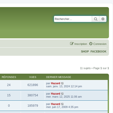
Recherch
Rech
Inscription
Connexion
SHOP
FACEBOOK
11 sujets • Page
1
sur
1
RÉPONSES
VUES
DERNIER MESSAGE
par
Hazard
24
621896
sam. janv. 13, 2024 12:14 pm
par
Hazard
15
380754
mer. mars 12, 2025 11:06 am
par
Hazard
0
185979
mer. juin 17, 2009 4:35 pm