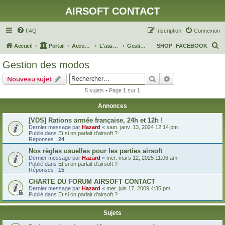
AIRSOFT CONTACT
FAQ
Inscription
Connexion
R
Accueil
Portail
Accueil du forum
L'association et le site
Gestion des modos
SHOP
FACEBOOK
e
Gestion des modos
c
Rechercher
Recherche avanc
Nouveau sujet
h
5 sujets • Page
1
sur
1
e
Annonces
r
c
[VDS] Rations armée française, 24h et 12h !
Dernier message par
Hazard
«
sam. janv. 13, 2024 12:14 pm
h
Publié dans
Et si on parlait d'airsoft ?
Réponses :
24
e
Nos règles usuelles pour les parties airsoft
r
Dernier message par
Hazard
«
mer. mars 12, 2025 11:06 am
Publié dans
Et si on parlait d'airsoft ?
Réponses :
15
CHARTE DU FORUM AIRSOFT CONTACT
Dernier message par
Hazard
«
mer. juin 17, 2009 4:35 pm
Publié dans
Et si on parlait d'airsoft ?
Sujets