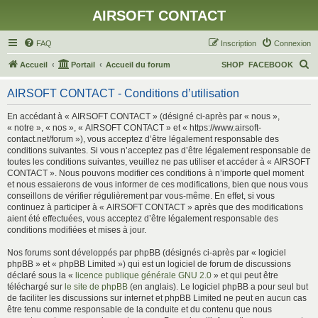
AIRSOFT CONTACT
FAQ
Inscription
Connexion
R
Accueil
Portail
Accueil du forum
SHOP
FACEBOOK
e
AIRSOFT CONTACT - Conditions d’utilisation
c
h
En accédant à « AIRSOFT CONTACT » (désigné ci-après par « nous »,
« notre », « nos », « AIRSOFT CONTACT » et « https://www.airsoft-
e
contact.net/forum »), vous acceptez d’être légalement responsable des
r
conditions suivantes. Si vous n’acceptez pas d’être légalement responsable de
toutes les conditions suivantes, veuillez ne pas utiliser et accéder à « AIRSOFT
c
CONTACT ». Nous pouvons modifier ces conditions à n’importe quel moment
h
et nous essaierons de vous informer de ces modifications, bien que nous vous
conseillons de vérifier régulièrement par vous-même. En effet, si vous
e
continuez à participer à « AIRSOFT CONTACT » après que des modifications
r
aient été effectuées, vous acceptez d’être légalement responsable des
conditions modifiées et mises à jour.
Nos forums sont développés par phpBB (désignés ci-après par « logiciel
phpBB » et « phpBB Limited ») qui est un logiciel de forum de discussions
déclaré sous la «
licence publique générale GNU 2.0
» et qui peut être
téléchargé sur
le site de phpBB
(en anglais). Le logiciel phpBB a pour seul but
de faciliter les discussions sur internet et phpBB Limited ne peut en aucun cas
être tenu comme responsable de la conduite et du contenu que nous