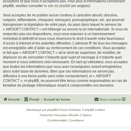
acceptons et que nous n’acceptons pas. Pour plus d’informations concernant
phpBB, veuillez consulter
le site de phpBB
(en anglais).
Vous acceptez de ne publier aucun contenu à caractère abusif, obscène,
vulgaire, diffamatoire, choquant, menaçant, pornographique, etc. qui pourrait
transgresser la législation de votre pays, du pays dans lequel le serveur de
« AIRSOFT CONTACT » est hébergé ou encore la loi internationale. Si vous ne
respectez pas ces dispositions, vous vous exposez à un bannissement
immédiat et définitif et nous nous réservons le droit d’avertir votre fournisseur
d’accès à internet et les autorités officielles. L’adresse IP de tous les messages
est enregistrée afin d’aider au renforcement de ces conditions. Vous acceptez
le fait que « AIRSOFT CONTACT » ait le droit de supprimer, de modifier, de
déplacer ou de verrouiller n’importe quel sujet et message à n’importe quel
moment si nous estimons cela nécessaire. En tant qu’utilisateur, vous acceptez
que toutes les informations que vous avez renseignées soient enregistrées
dans notre base de données. Bien que ces informations ne seront pas
diffusées à une tierce partie sans votre consentement, ni « AIRSOFT
CONTACT », ni phpBB, ne pourront être tenus comme responsables en cas de
tentative de piratage informatique visant à compromettre vos données.
Accueil
Portail
Accueil du forum
Nous contacter
Développé par
phpBB
® Forum Software © phpBB Limited
Traduction française officielle
©
Qiaeru
Confidentialité
|
Conditions