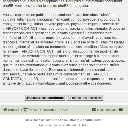
acceptons et que nous n’acceptons pas. Pour plus d’informations concernant
phpBB, veuillez consulter
le site de phpBB
(en anglais).
Vous acceptez de ne publier aucun contenu à caractère abusif, obscène,
vulgaire, diffamatoire, choquant, menaçant, pornographique, etc. qui pourrait
transgresser la législation de votre pays, du pays dans lequel le serveur de
« AIRSOFT CONTACT » est hébergé ou encore la loi internationale. Si vous ne
respectez pas ces dispositions, vous vous exposez à un bannissement
immédiat et définitif et nous nous réservons le droit d’avertir votre fournisseur
d’accès à internet et les autorités officielles. L’adresse IP de tous les messages
est enregistrée afin d’aider au renforcement de ces conditions. Vous acceptez
le fait que « AIRSOFT CONTACT » ait le droit de supprimer, de modifier, de
déplacer ou de verrouiller n’importe quel sujet et message à n’importe quel
moment si nous estimons cela nécessaire. En tant qu’utilisateur, vous acceptez
que toutes les informations que vous avez renseignées soient enregistrées
dans notre base de données. Bien que ces informations ne seront pas
diffusées à une tierce partie sans votre consentement, ni « AIRSOFT
CONTACT », ni phpBB, ne pourront être tenus comme responsables en cas de
tentative de piratage informatique visant à compromettre vos données.
Accueil
Portail
Accueil du forum
Nous contacter
Développé par
phpBB
® Forum Software © phpBB Limited
Traduction française officielle
©
Qiaeru