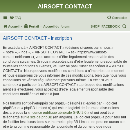
AIRSOFT CONTACT
FAQ
Connexion
R
Accueil
Portail
Accueil du forum
SHOP
FACEBOOK
e
AIRSOFT CONTACT - Inscription
c
h
En accédant à « AIRSOFT CONTACT » (désigné ci-après par « nous »,
« notre », « nos », « AIRSOFT CONTACT » et « https://www.airsoft-
e
contact.net/forum »), vous acceptez d’être légalement responsable des
r
conditions suivantes. Si vous n’acceptez pas d’être légalement responsable de
toutes les conditions suivantes, veuillez ne pas utiliser et accéder à « AIRSOFT
c
CONTACT ». Nous pouvons modifier ces conditions à n’importe quel moment
h
et nous essaierons de vous informer de ces modifications, bien que nous vous
conseillons de vérifier régulièrement par vous-même. En effet, si vous
e
continuez à participer à « AIRSOFT CONTACT » après que des modifications
r
aient été effectuées, vous acceptez d’être légalement responsable des
conditions modifiées et mises à jour.
Nos forums sont développés par phpBB (désignés ci-après par « logiciel
phpBB » et « phpBB Limited ») qui est un logiciel de forum de discussions
déclaré sous la «
licence publique générale GNU 2.0
» et qui peut être
téléchargé sur
le site de phpBB
(en anglais). Le logiciel phpBB a pour seul but
de faciliter les discussions sur internet et phpBB Limited ne peut en aucun cas
être tenu comme responsable de la conduite et du contenu que nous