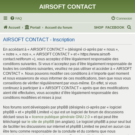
AIRSOFT CONTACT
FAQ
Connexion
R
Accueil
Portail
Accueil du forum
SHOP
FACEBOOK
e
AIRSOFT CONTACT - Inscription
c
h
En accédant à « AIRSOFT CONTACT » (désigné ci-après par « nous »,
« notre », « nos », « AIRSOFT CONTACT » et « https://www.airsoft-
e
contact.net/forum »), vous acceptez d’être légalement responsable des
r
conditions suivantes. Si vous n’acceptez pas d’être légalement responsable de
toutes les conditions suivantes, veuillez ne pas utiliser et accéder à « AIRSOFT
c
CONTACT ». Nous pouvons modifier ces conditions à n’importe quel moment
h
et nous essaierons de vous informer de ces modifications, bien que nous vous
conseillons de vérifier régulièrement par vous-même. En effet, si vous
e
continuez à participer à « AIRSOFT CONTACT » après que des modifications
r
aient été effectuées, vous acceptez d’être légalement responsable des
conditions modifiées et mises à jour.
Nos forums sont développés par phpBB (désignés ci-après par « logiciel
phpBB » et « phpBB Limited ») qui est un logiciel de forum de discussions
déclaré sous la «
licence publique générale GNU 2.0
» et qui peut être
téléchargé sur
le site de phpBB
(en anglais). Le logiciel phpBB a pour seul but
de faciliter les discussions sur internet et phpBB Limited ne peut en aucun cas
être tenu comme responsable de la conduite et du contenu que nous