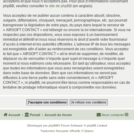
acceptons et que nous n’acceptons pas. Pour plus d’informations concernant
phpBB, veuillez consulter
le site de phpBB
(en anglais).
Vous acceptez de ne publier aucun contenu à caractère abusif, obscène,
vulgaire, diffamatoire, choquant, menaçant, pornographique, etc. qui pourrait
transgresser la législation de votre pays, du pays dans lequel le serveur de
« AIRSOFT CONTACT » est hébergé ou encore la loi internationale. Si vous ne
respectez pas ces dispositions, vous vous exposez à un bannissement
immédiat et définitif et nous nous réservons le droit d’avertir votre fournisseur
d’accès à internet et les autorités officielles. L’adresse IP de tous les messages
est enregistrée afin d’aider au renforcement de ces conditions. Vous acceptez
le fait que « AIRSOFT CONTACT » ait le droit de supprimer, de modifier, de
déplacer ou de verrouiller n’importe quel sujet et message à n’importe quel
moment si nous estimons cela nécessaire. En tant qu’utilisateur, vous acceptez
que toutes les informations que vous avez renseignées soient enregistrées
dans notre base de données. Bien que ces informations ne seront pas
diffusées à une tierce partie sans votre consentement, ni « AIRSOFT
CONTACT », ni phpBB, ne pourront être tenus comme responsables en cas de
tentative de piratage informatique visant à compromettre vos données.
Accueil
Portail
Accueil du forum
Nous contacter
Développé par
phpBB
® Forum Software © phpBB Limited
Traduction française officielle
©
Qiaeru