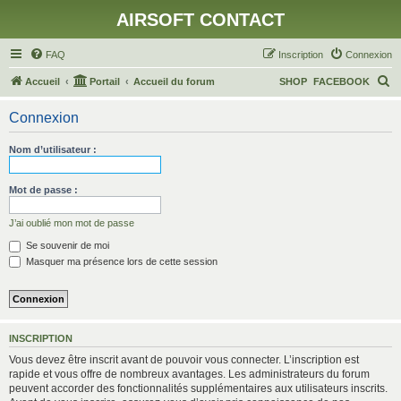
AIRSOFT CONTACT
FAQ
Inscription
Connexion
R
Accueil
Portail
Accueil du forum
SHOP
FACEBOOK
e
Connexion
c
h
Nom d’utilisateur :
e
r
Mot de passe :
c
J’ai oublié mon mot de passe
h
Se souvenir de moi
e
Masquer ma présence lors de cette session
r
INSCRIPTION
Vous devez être inscrit avant de pouvoir vous connecter. L’inscription est
rapide et vous offre de nombreux avantages. Les administrateurs du forum
peuvent accorder des fonctionnalités supplémentaires aux utilisateurs inscrits.