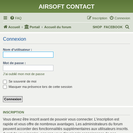
AIRSOFT CONTACT
FAQ
Inscription
Connexion
R
Accueil
Portail
Accueil du forum
SHOP
FACEBOOK
e
Connexion
c
h
Nom d’utilisateur :
e
r
Mot de passe :
c
J’ai oublié mon mot de passe
h
Se souvenir de moi
e
Masquer ma présence lors de cette session
r
INSCRIPTION
Vous devez être inscrit avant de pouvoir vous connecter. L’inscription est
rapide et vous offre de nombreux avantages. Les administrateurs du forum
peuvent accorder des fonctionnalités supplémentaires aux utilisateurs inscrits.