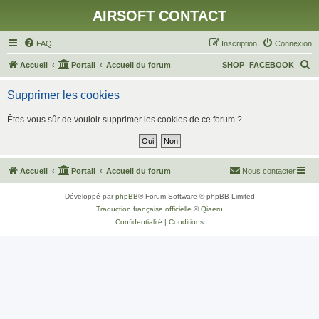
AIRSOFT CONTACT
FAQ
Inscription
Connexion
R
Accueil
Portail
Accueil du forum
SHOP
FACEBOOK
e
Supprimer les cookies
c
h
Êtes-vous sûr de vouloir supprimer les cookies de ce forum ?
e
r
c
Accueil
Portail
Accueil du forum
Nous contacter
h
Développé par
phpBB
® Forum Software © phpBB Limited
e
Traduction française officielle
©
Qiaeru
r
Confidentialité
|
Conditions