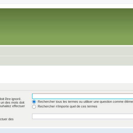
oit être ignoré.
Rechercher tous les termes ou utiliser une question comme éléme
l un des mots doit
ouhaitez effectuer
Rechercher n’importe quel de ces termes
ectuer des