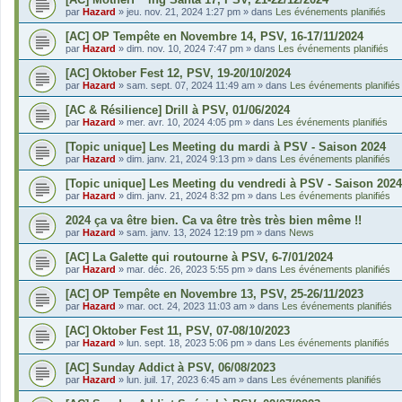
par
Hazard
»
jeu. nov. 21, 2024 1:27 pm
» dans
Les événements planifiés
[AC] OP Tempête en Novembre 14, PSV, 16-17/11/2024
par
Hazard
»
dim. nov. 10, 2024 7:47 pm
» dans
Les événements planifiés
[AC] Oktober Fest 12, PSV, 19-20/10/2024
par
Hazard
»
sam. sept. 07, 2024 11:49 am
» dans
Les événements planifiés
[AC & Résilience] Drill à PSV, 01/06/2024
par
Hazard
»
mer. avr. 10, 2024 4:05 pm
» dans
Les événements planifiés
[Topic unique] Les Meeting du mardi à PSV - Saison 2024
par
Hazard
»
dim. janv. 21, 2024 9:13 pm
» dans
Les événements planifiés
[Topic unique] Les Meeting du vendredi à PSV - Saison 2024
par
Hazard
»
dim. janv. 21, 2024 8:32 pm
» dans
Les événements planifiés
2024 ça va être bien. Ca va être très très bien même !!
par
Hazard
»
sam. janv. 13, 2024 12:19 pm
» dans
News
[AC] La Galette qui routourne à PSV, 6-7/01/2024
par
Hazard
»
mar. déc. 26, 2023 5:55 pm
» dans
Les événements planifiés
[AC] OP Tempête en Novembre 13, PSV, 25-26/11/2023
par
Hazard
»
mar. oct. 24, 2023 11:03 am
» dans
Les événements planifiés
[AC] Oktober Fest 11, PSV, 07-08/10/2023
par
Hazard
»
lun. sept. 18, 2023 5:06 pm
» dans
Les événements planifiés
[AC] Sunday Addict à PSV, 06/08/2023
par
Hazard
»
lun. juil. 17, 2023 6:45 am
» dans
Les événements planifiés