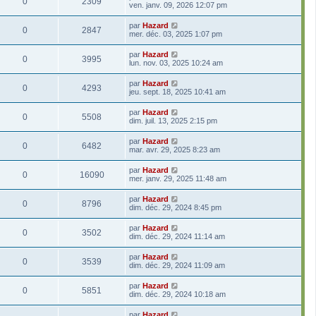
0
2309
ven. janv. 09, 2026 12:07 pm
par
Hazard
0
2847
mer. déc. 03, 2025 1:07 pm
par
Hazard
0
3995
lun. nov. 03, 2025 10:24 am
par
Hazard
0
4293
jeu. sept. 18, 2025 10:41 am
par
Hazard
0
5508
dim. juil. 13, 2025 2:15 pm
par
Hazard
0
6482
mar. avr. 29, 2025 8:23 am
par
Hazard
0
16090
mer. janv. 29, 2025 11:48 am
par
Hazard
0
8796
dim. déc. 29, 2024 8:45 pm
par
Hazard
0
3502
dim. déc. 29, 2024 11:14 am
par
Hazard
0
3539
dim. déc. 29, 2024 11:09 am
par
Hazard
0
5851
dim. déc. 29, 2024 10:18 am
par
Hazard