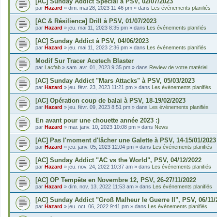
[AC] Sunday Addict Spécial à PSV, 02/07/2023
par
Hazard
»
dim. mai 28, 2023 11:46 pm
» dans
Les événements planifiés
[AC & Résilience] Drill à PSV, 01/07/2023
par
Hazard
»
jeu. mai 11, 2023 8:35 pm
» dans
Les événements planifiés
[AC] Sunday Addict à PSV, 04/06/2023
par
Hazard
»
jeu. mai 11, 2023 2:36 pm
» dans
Les événements planifiés
Modif Sur Tracer Acetech Blaster
par
Lacfab
»
sam. avr. 01, 2023 9:35 pm
» dans
Review de votre matériel
[AC] Sunday Addict "Mars Attacks" à PSV, 05/03/2023
par
Hazard
»
jeu. févr. 23, 2023 11:21 pm
» dans
Les événements planifiés
[AC] Opération coup de balai à PSV, 18-19/02/2023
par
Hazard
»
jeu. févr. 09, 2023 8:51 pm
» dans
Les événements planifiés
En avant pour une chouette année 2023 :)
par
Hazard
»
mar. janv. 10, 2023 10:08 pm
» dans
News
[AC] Pas l'moment d'lâcher une Galette à PSV, 14-15/01/2023
par
Hazard
»
jeu. janv. 05, 2023 12:04 pm
» dans
Les événements planifiés
[AC] Sunday Addict "AC vs the World", PSV, 04/12/2022
par
Hazard
»
jeu. nov. 24, 2022 10:37 am
» dans
Les événements planifiés
[AC] OP Tempête en Novembre 12, PSV, 26-27/11/2022
par
Hazard
»
dim. nov. 13, 2022 11:53 am
» dans
Les événements planifiés
[AC] Sunday Addict "Groß Malheur le Guerre II", PSV, 06/11/
par
Hazard
»
jeu. oct. 06, 2022 9:41 pm
» dans
Les événements planifiés