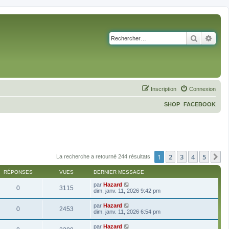
Recherch
Rech
Inscription
Connexion
SHOP
FACEBOOK
1
2
3
4
5
S
La recherche a retourné 244 résultats
RÉPONSES
VUES
DERNIER MESSAGE
par
Hazard
0
3115
dim. janv. 11, 2026 9:42 pm
par
Hazard
0
2453
dim. janv. 11, 2026 6:54 pm
par
Hazard