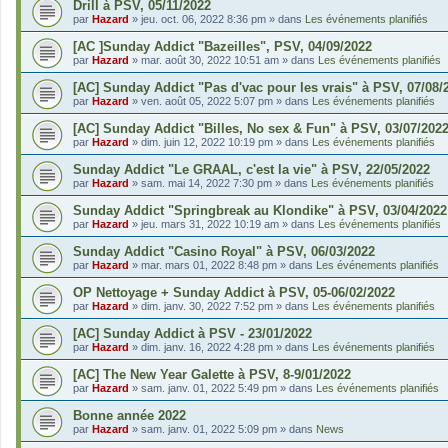
Drill à PSV, 05/11/2022
par
Hazard
»
jeu. oct. 06, 2022 8:36 pm
» dans
Les événements planifiés
[AC ]Sunday Addict "Bazeilles", PSV, 04/09/2022
par
Hazard
»
mar. août 30, 2022 10:51 am
» dans
Les événements planifiés
[AC] Sunday Addict "Pas d'vac pour les vrais" à PSV, 07/08/
par
Hazard
»
ven. août 05, 2022 5:07 pm
» dans
Les événements planifiés
[AC] Sunday Addict "Billes, No sex & Fun" à PSV, 03/07/202
par
Hazard
»
dim. juin 12, 2022 10:19 pm
» dans
Les événements planifiés
Sunday Addict "Le GRAAL, c'est la vie" à PSV, 22/05/2022
par
Hazard
»
sam. mai 14, 2022 7:30 pm
» dans
Les événements planifiés
Sunday Addict "Springbreak au Klondike" à PSV, 03/04/2022
par
Hazard
»
jeu. mars 31, 2022 10:19 am
» dans
Les événements planifiés
Sunday Addict "Casino Royal" à PSV, 06/03/2022
par
Hazard
»
mar. mars 01, 2022 8:48 pm
» dans
Les événements planifiés
OP Nettoyage + Sunday Addict à PSV, 05-06/02/2022
par
Hazard
»
dim. janv. 30, 2022 7:52 pm
» dans
Les événements planifiés
[AC] Sunday Addict à PSV - 23/01/2022
par
Hazard
»
dim. janv. 16, 2022 4:28 pm
» dans
Les événements planifiés
[AC] The New Year Galette à PSV, 8-9/01/2022
par
Hazard
»
sam. janv. 01, 2022 5:49 pm
» dans
Les événements planifiés
Bonne année 2022
par
Hazard
»
sam. janv. 01, 2022 5:09 pm
» dans
News