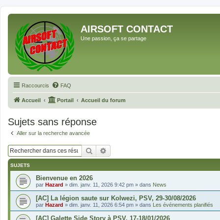
AIRSOFT CONTACT
Une passion, ça se partage
Raccourcis
FAQ
Accueil
Portail
Accueil du forum
Sujets sans réponse
Aller sur la recherche avancée
Rechercher
Recherche avancée
SUJETS
Bienvenue en 2026
par
Hazard
»
dim. janv. 11, 2026 9:42 pm
» dans
News
[AC] La légion saute sur Kolwezi, PSV, 29-30/08/2026
par
Hazard
»
dim. janv. 11, 2026 6:54 pm
» dans
Les événements planifiés
[AC] Galette Side Story à PSV, 17-18/01/2026