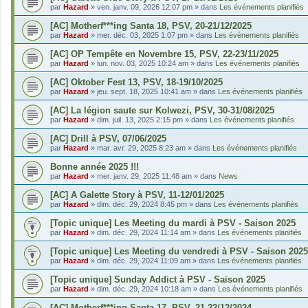
par
Hazard
»
ven. janv. 09, 2026 12:07 pm
» dans
Les événements planifiés
[AC] Motherf***ing Santa 18, PSV, 20-21/12/2025
par
Hazard
»
mer. déc. 03, 2025 1:07 pm
» dans
Les événements planifiés
[AC] OP Tempête en Novembre 15, PSV, 22-23/11/2025
par
Hazard
»
lun. nov. 03, 2025 10:24 am
» dans
Les événements planifiés
[AC] Oktober Fest 13, PSV, 18-19/10/2025
par
Hazard
»
jeu. sept. 18, 2025 10:41 am
» dans
Les événements planifiés
[AC] La légion saute sur Kolwezi, PSV, 30-31/08/2025
par
Hazard
»
dim. juil. 13, 2025 2:15 pm
» dans
Les événements planifiés
[AC] Drill à PSV, 07/06/2025
par
Hazard
»
mar. avr. 29, 2025 8:23 am
» dans
Les événements planifiés
Bonne année 2025 !!!
par
Hazard
»
mer. janv. 29, 2025 11:48 am
» dans
News
[AC] A Galette Story à PSV, 11-12/01/2025
par
Hazard
»
dim. déc. 29, 2024 8:45 pm
» dans
Les événements planifiés
[Topic unique] Les Meeting du mardi à PSV - Saison 2025
par
Hazard
»
dim. déc. 29, 2024 11:14 am
» dans
Les événements planifiés
[Topic unique] Les Meeting du vendredi à PSV - Saison 2025
par
Hazard
»
dim. déc. 29, 2024 11:09 am
» dans
Les événements planifiés
[Topic unique] Sunday Addict à PSV - Saison 2025
par
Hazard
»
dim. déc. 29, 2024 10:18 am
» dans
Les événements planifiés
[AC] Motherf***ing Santa 17, PSV, 21-22/12/2024