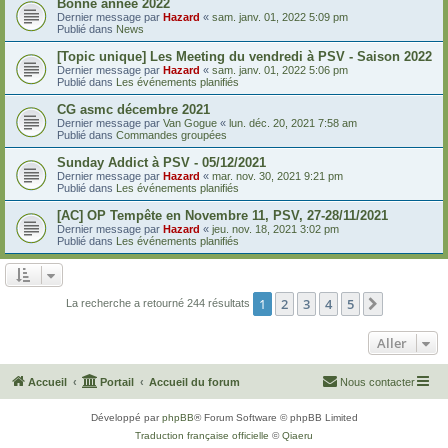
Bonne année 2022
Dernier message par
Hazard
«
sam. janv. 01, 2022 5:09 pm
Publié dans
News
[Topic unique] Les Meeting du vendredi à PSV - Saison 2022
Dernier message par
Hazard
«
sam. janv. 01, 2022 5:06 pm
Publié dans
Les événements planifiés
CG asmc décembre 2021
Dernier message par
Van Gogue
«
lun. déc. 20, 2021 7:58 am
Publié dans
Commandes groupées
Sunday Addict à PSV - 05/12/2021
Dernier message par
Hazard
«
mar. nov. 30, 2021 9:21 pm
Publié dans
Les événements planifiés
[AC] OP Tempête en Novembre 11, PSV, 27-28/11/2021
Dernier message par
Hazard
«
jeu. nov. 18, 2021 3:02 pm
Publié dans
Les événements planifiés
1
2
3
4
5
Suivant
La recherche a retourné 244 résultats
Aller
Accueil
Portail
Accueil du forum
Nous contacter
Développé par
phpBB
® Forum Software © phpBB Limited
Traduction française officielle
©
Qiaeru