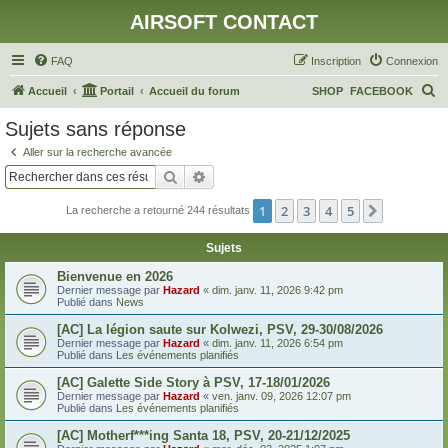
AIRSOFT CONTACT
FAQ
Inscription
Connexion
R
Accueil
Portail
Accueil du forum
SHOP
FACEBOOK
e
Sujets sans réponse
c
Aller sur la recherche avancée
h
Rechercher
Recherche avancée
e
1
2
3
4
5
Suivant
La recherche a retourné 244 résultats
r
c
Sujets
h
Bienvenue en 2026
e
Dernier message par
Hazard
«
dim. janv. 11, 2026 9:42 pm
Publié dans
News
r
[AC] La légion saute sur Kolwezi, PSV, 29-30/08/2026
Dernier message par
Hazard
«
dim. janv. 11, 2026 6:54 pm
Publié dans
Les événements planifiés
[AC] Galette Side Story à PSV, 17-18/01/2026
Dernier message par
Hazard
«
ven. janv. 09, 2026 12:07 pm
Publié dans
Les événements planifiés
[AC] Motherf***ing Santa 18, PSV, 20-21/12/2025