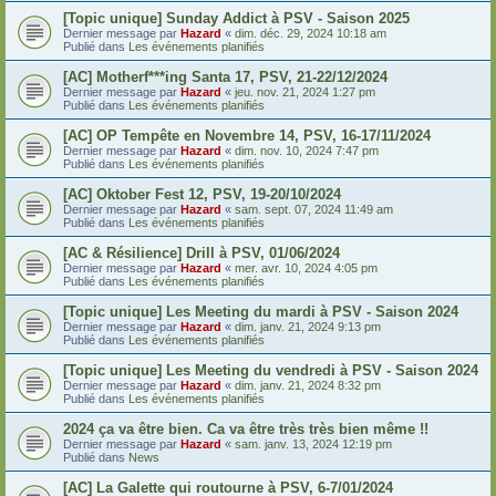
[Topic unique] Sunday Addict à PSV - Saison 2025
Dernier message par
Hazard
«
dim. déc. 29, 2024 10:18 am
Publié dans
Les événements planifiés
[AC] Motherf***ing Santa 17, PSV, 21-22/12/2024
Dernier message par
Hazard
«
jeu. nov. 21, 2024 1:27 pm
Publié dans
Les événements planifiés
[AC] OP Tempête en Novembre 14, PSV, 16-17/11/2024
Dernier message par
Hazard
«
dim. nov. 10, 2024 7:47 pm
Publié dans
Les événements planifiés
[AC] Oktober Fest 12, PSV, 19-20/10/2024
Dernier message par
Hazard
«
sam. sept. 07, 2024 11:49 am
Publié dans
Les événements planifiés
[AC & Résilience] Drill à PSV, 01/06/2024
Dernier message par
Hazard
«
mer. avr. 10, 2024 4:05 pm
Publié dans
Les événements planifiés
[Topic unique] Les Meeting du mardi à PSV - Saison 2024
Dernier message par
Hazard
«
dim. janv. 21, 2024 9:13 pm
Publié dans
Les événements planifiés
[Topic unique] Les Meeting du vendredi à PSV - Saison 2024
Dernier message par
Hazard
«
dim. janv. 21, 2024 8:32 pm
Publié dans
Les événements planifiés
2024 ça va être bien. Ca va être très très bien même !!
Dernier message par
Hazard
«
sam. janv. 13, 2024 12:19 pm
Publié dans
News
[AC] La Galette qui routourne à PSV, 6-7/01/2024