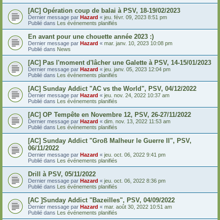
[AC] Opération coup de balai à PSV, 18-19/02/2023
Dernier message par
Hazard
«
jeu. févr. 09, 2023 8:51 pm
Publié dans
Les événements planifiés
En avant pour une chouette année 2023 :)
Dernier message par
Hazard
«
mar. janv. 10, 2023 10:08 pm
Publié dans
News
[AC] Pas l'moment d'lâcher une Galette à PSV, 14-15/01/2023
Dernier message par
Hazard
«
jeu. janv. 05, 2023 12:04 pm
Publié dans
Les événements planifiés
[AC] Sunday Addict "AC vs the World", PSV, 04/12/2022
Dernier message par
Hazard
«
jeu. nov. 24, 2022 10:37 am
Publié dans
Les événements planifiés
[AC] OP Tempête en Novembre 12, PSV, 26-27/11/2022
Dernier message par
Hazard
«
dim. nov. 13, 2022 11:53 am
Publié dans
Les événements planifiés
[AC] Sunday Addict "Groß Malheur le Guerre II", PSV,
06/11/2022
Dernier message par
Hazard
«
jeu. oct. 06, 2022 9:41 pm
Publié dans
Les événements planifiés
Drill à PSV, 05/11/2022
Dernier message par
Hazard
«
jeu. oct. 06, 2022 8:36 pm
Publié dans
Les événements planifiés
[AC ]Sunday Addict "Bazeilles", PSV, 04/09/2022
Dernier message par
Hazard
«
mar. août 30, 2022 10:51 am
Publié dans
Les événements planifiés