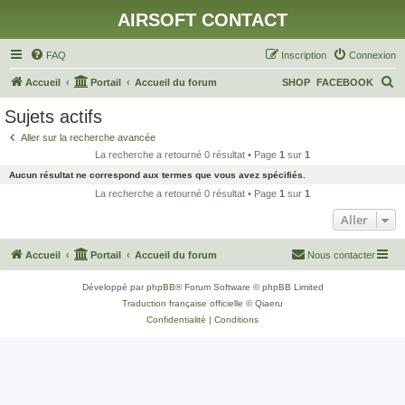
AIRSOFT CONTACT
FAQ
Inscription
Connexion
R
Accueil
Portail
Accueil du forum
SHOP
FACEBOOK
e
Sujets actifs
c
Aller sur la recherche avancée
h
La recherche a retourné 0 résultat • Page
1
sur
1
e
Aucun résultat ne correspond aux termes que vous avez spécifiés.
r
La recherche a retourné 0 résultat • Page
1
sur
1
c
Aller
h
Accueil
Portail
Accueil du forum
Nous contacter
e
r
Développé par
phpBB
® Forum Software © phpBB Limited
Traduction française officielle
©
Qiaeru
Confidentialité
|
Conditions