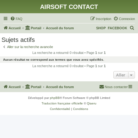
AIRSOFT CONTACT
FAQ
Inscription
Connexion
R
Accueil
Portail
Accueil du forum
SHOP
FACEBOOK
e
Sujets actifs
c
Aller sur la recherche avancée
h
La recherche a retourné 0 résultat • Page
1
sur
1
e
Aucun résultat ne correspond aux termes que vous avez spécifiés.
r
La recherche a retourné 0 résultat • Page
1
sur
1
c
Aller
h
Accueil
Portail
Accueil du forum
Nous contacter
e
r
Développé par
phpBB
® Forum Software © phpBB Limited
Traduction française officielle
©
Qiaeru
Confidentialité
|
Conditions