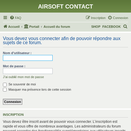
AIRSOFT CONTACT
FAQ
Inscription
Connexion
R
Accueil
Portail
Accueil du forum
SHOP
FACEBOOK
e
Vous devez vous connecter afin de pouvoir répondre aux
c
sujets de ce forum.
h
Nom d’utilisateur :
e
r
Mot de passe :
c
h
J’ai oublié mon mot de passe
e
Se souvenir de moi
Masquer ma présence lors de cette session
r
INSCRIPTION
Vous devez être inscrit avant de pouvoir vous connecter. L’inscription est
rapide et vous offre de nombreux avantages. Les administrateurs du forum
peuvent accorder des fonctionnalités supplémentaires aux utilisateurs inscrits.