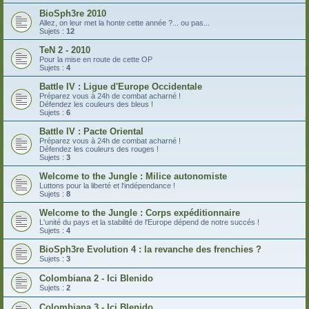
BioSph3re 2010
Allez, on leur met la honte cette année ?... ou pas...
Sujets :
12
TeN 2 - 2010
Pour la mise en route de cette OP
Sujets :
4
Battle IV : Ligue d'Europe Occidentale
Préparez vous à 24h de combat acharné !
Défendez les couleurs des bleus !
Sujets :
6
Battle IV : Pacte Oriental
Préparez vous à 24h de combat acharné !
Défendez les couleurs des rouges !
Sujets :
3
Welcome to the Jungle : Milice autonomiste
Luttons pour la liberté et l'indépendance !
Sujets :
8
Welcome to the Jungle : Corps expéditionnaire
L'unité du pays et la stabilité de l'Europe dépend de notre succés !
Sujets :
4
BioSph3re Evolution 4 : la revanche des frenchies ?
Sujets :
3
Colombiana 2 - Ici Blenido
Sujets :
2
Colombiana 3 - Ici Blenido