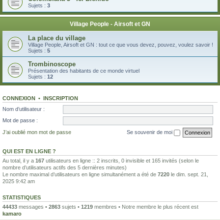
Sujets :
3
Village People - Airsoft et GN
La place du village
Village People, Airsoft et GN : tout ce que vous devez, pouvez, voulez savoir !
Sujets :
5
Trombinoscope
Présentation des habitants de ce monde virtuel
Sujets :
12
CONNEXION
•
INSCRIPTION
Nom d’utilisateur :
Mot de passe :
J’ai oublié mon mot de passe
Se souvenir de moi
QUI EST EN LIGNE ?
Au total, il y a
167
utilisateurs en ligne :: 2 inscrits, 0 invisible et 165 invités (selon le
nombre d’utilisateurs actifs des 5 dernières minutes)
Le nombre maximal d’utilisateurs en ligne simultanément a été de
7220
le dim. sept. 21,
2025 9:42 am
STATISTIQUES
44433
messages •
2863
sujets •
1219
membres • Notre membre le plus récent est
kamaro