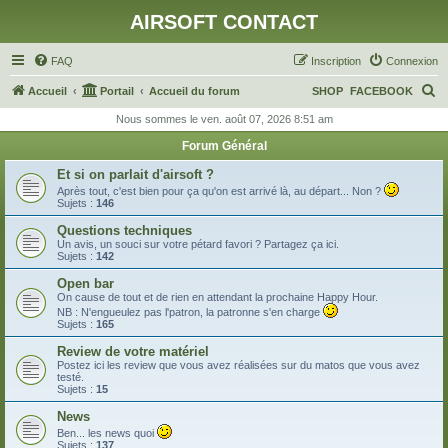
AIRSOFT CONTACT
FAQ
Inscription
Connexion
R
Accueil
Portail
Accueil du forum
SHOP
FACEBOOK
e
Nous sommes le ven. août 07, 2026 8:51 am
c
Forum Général
h
Et si on parlait d'airsoft ?
e
Après tout, c'est bien pour ça qu'on est arrivé là, au départ... Non ?
Sujets :
146
r
Questions techniques
c
Un avis, un souci sur votre pétard favori ? Partagez ça ici.
Sujets :
142
h
Open bar
e
On cause de tout et de rien en attendant la prochaine Happy Hour.
r
NB : N'engueulez pas l'patron, la patronne s'en charge
Sujets :
165
Review de votre matériel
Postez ici les review que vous avez réalisées sur du matos que vous avez
testé.
Sujets :
15
News
Ben... les news quoi
Sujets :
137