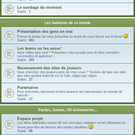
Le sondage du moment
Sujets :
1
Les habitants de ce monde
Présentation des gens en vrai
Prenez le temps de vous présenter ici avant de vous lancer sur le forum
Sujets :
651
Les teams ou les assoc'
Vous n'êtes plus seul ? Présentez votre groupe pour le faire connaître,
reconnaître et apprécier !
Sujets :
115
Recensement des sites de joueurs
Vous cherchez des joueurs près de chez vous ? Tentons de faire une idée
des sites parlant d'airsoft sur la Toile, région par région.
Sujets :
27
Partenaires
Pour présenter, découvrir et faire avancer les intervenants du monde de
l'airsoft !
Sujets :
17
Parties, Games, OP, événements...
Espace projet
Les idées délirantes issues de nos cerveaux malades seront débattues ici...
Avant peut-être de devenir des parties planifiées
Sujets :
65