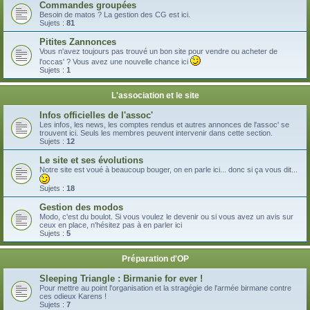
Commandes groupées
Besoin de matos ? La gestion des CG est ici.
Sujets :
81
Pitites Zannonces
Vous n'avez toujours pas trouvé un bon site pour vendre ou acheter de
l'occas' ? Vous avez une nouvelle chance ici
Sujets :
1
L'association et le site
Infos officielles de l'assoc'
Les infos, les news, les comptes rendus et autres annonces de l'assoc' se
trouvent ici. Seuls les membres peuvent intervenir dans cette section.
Sujets :
12
Le site et ses évolutions
Notre site est voué à beaucoup bouger, on en parle ici... donc si ça vous dit...
Sujets :
18
Gestion des modos
Modo, c'est du boulot. Si vous voulez le devenir ou si vous avez un avis sur
ceux en place, n'hésitez pas à en parler ici
Sujets :
5
Préparation d'OP
Sleeping Triangle : Birmanie for ever !
Pour mettre au point l'organisation et la stragégie de l'armée birmane contre
ces odieux Karens !
Sujets :
7