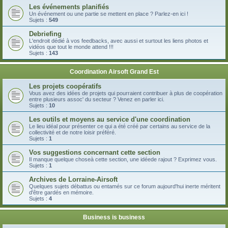
Les événements planifiés
Un événement ou une partie se mettent en place ? Parlez-en ici !
Sujets :
549
Debriefing
L'endroit dédié à vos feedbacks, avec aussi et surtout les liens photos et
vidéos que tout le monde attend !!!
Sujets :
143
Coordination Airsoft Grand Est
Les projets coopératifs
Vous avez des idées de projets qui pourraient contribuer à plus de coopération
entre plusieurs assoc' du secteur ? Venez en parler ici.
Sujets :
10
Les outils et moyens au service d'une coordination
Le lieu idéal pour présenter ce qui a été créé par certains au service de la
collectivité et de notre loisir préféré.
Sujets :
1
Vos suggestions concernant cette section
Il manque quelque choseà cette section, une idéede rajout ? Exprimez vous.
Sujets :
1
Archives de Lorraine-Airsoft
Quelques sujets débattus ou entamés sur ce forum aujourd'hui inerte méritent
d'être gardés en mémoire.
Sujets :
4
Business is business