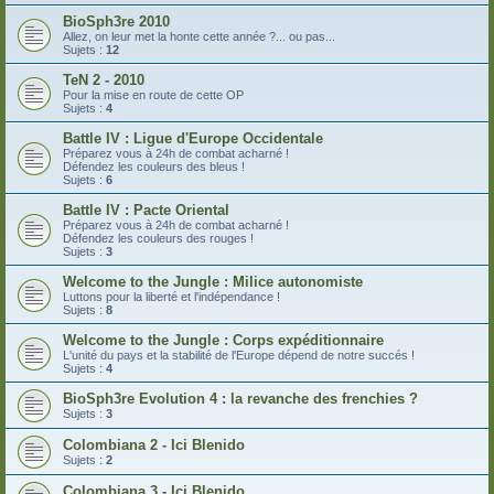
BioSph3re 2010
Allez, on leur met la honte cette année ?... ou pas...
Sujets :
12
TeN 2 - 2010
Pour la mise en route de cette OP
Sujets :
4
Battle IV : Ligue d'Europe Occidentale
Préparez vous à 24h de combat acharné !
Défendez les couleurs des bleus !
Sujets :
6
Battle IV : Pacte Oriental
Préparez vous à 24h de combat acharné !
Défendez les couleurs des rouges !
Sujets :
3
Welcome to the Jungle : Milice autonomiste
Luttons pour la liberté et l'indépendance !
Sujets :
8
Welcome to the Jungle : Corps expéditionnaire
L'unité du pays et la stabilité de l'Europe dépend de notre succés !
Sujets :
4
BioSph3re Evolution 4 : la revanche des frenchies ?
Sujets :
3
Colombiana 2 - Ici Blenido
Sujets :
2
Colombiana 3 - Ici Blenido