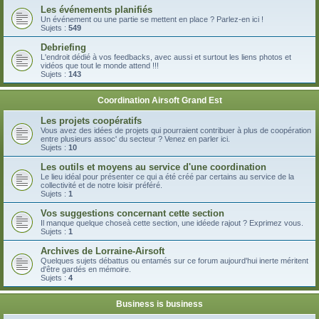
Les événements planifiés
Un événement ou une partie se mettent en place ? Parlez-en ici !
Sujets :
549
Debriefing
L'endroit dédié à vos feedbacks, avec aussi et surtout les liens photos et
vidéos que tout le monde attend !!!
Sujets :
143
Coordination Airsoft Grand Est
Les projets coopératifs
Vous avez des idées de projets qui pourraient contribuer à plus de coopération
entre plusieurs assoc' du secteur ? Venez en parler ici.
Sujets :
10
Les outils et moyens au service d'une coordination
Le lieu idéal pour présenter ce qui a été créé par certains au service de la
collectivité et de notre loisir préféré.
Sujets :
1
Vos suggestions concernant cette section
Il manque quelque choseà cette section, une idéede rajout ? Exprimez vous.
Sujets :
1
Archives de Lorraine-Airsoft
Quelques sujets débattus ou entamés sur ce forum aujourd'hui inerte méritent
d'être gardés en mémoire.
Sujets :
4
Business is business