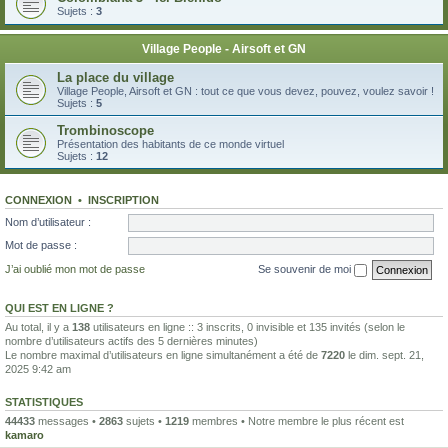
Sujets :
3
Village People - Airsoft et GN
La place du village
Village People, Airsoft et GN : tout ce que vous devez, pouvez, voulez savoir !
Sujets :
5
Trombinoscope
Présentation des habitants de ce monde virtuel
Sujets :
12
CONNEXION
•
INSCRIPTION
Nom d’utilisateur :
Mot de passe :
J’ai oublié mon mot de passe
Se souvenir de moi
QUI EST EN LIGNE ?
Au total, il y a
138
utilisateurs en ligne :: 3 inscrits, 0 invisible et 135 invités (selon le
nombre d’utilisateurs actifs des 5 dernières minutes)
Le nombre maximal d’utilisateurs en ligne simultanément a été de
7220
le dim. sept. 21,
2025 9:42 am
STATISTIQUES
44433
messages •
2863
sujets •
1219
membres • Notre membre le plus récent est
kamaro