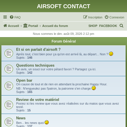
AIRSOFT CONTACT
FAQ
Inscription
Connexion
R
Accueil
Portail
Accueil du forum
SHOP
FACEBOOK
e
Nous sommes le dim. août 09, 2026 2:12 pm
c
Forum Général
h
Et si on parlait d'airsoft ?
e
Après tout, c'est bien pour ça qu'on est arrivé là, au départ... Non ?
Sujets :
146
r
Questions techniques
c
Un avis, un souci sur votre pétard favori ? Partagez ça ici.
Sujets :
142
h
Open bar
e
On cause de tout et de rien en attendant la prochaine Happy Hour.
r
NB : N'engueulez pas l'patron, la patronne s'en charge
Sujets :
165
Review de votre matériel
Postez ici les review que vous avez réalisées sur du matos que vous avez
testé.
Sujets :
15
News
Ben... les news quoi
Sujets :
137