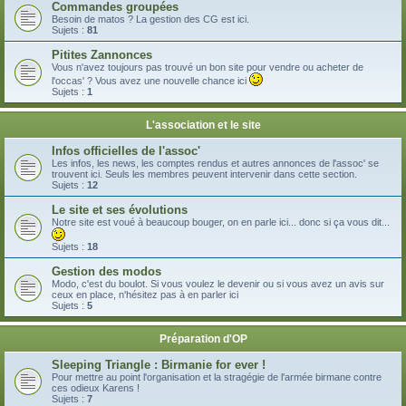
Commandes groupées
Besoin de matos ? La gestion des CG est ici.
Sujets :
81
Pitites Zannonces
Vous n'avez toujours pas trouvé un bon site pour vendre ou acheter de
l'occas' ? Vous avez une nouvelle chance ici
Sujets :
1
L'association et le site
Infos officielles de l'assoc'
Les infos, les news, les comptes rendus et autres annonces de l'assoc' se
trouvent ici. Seuls les membres peuvent intervenir dans cette section.
Sujets :
12
Le site et ses évolutions
Notre site est voué à beaucoup bouger, on en parle ici... donc si ça vous dit...
Sujets :
18
Gestion des modos
Modo, c'est du boulot. Si vous voulez le devenir ou si vous avez un avis sur
ceux en place, n'hésitez pas à en parler ici
Sujets :
5
Préparation d'OP
Sleeping Triangle : Birmanie for ever !
Pour mettre au point l'organisation et la stragégie de l'armée birmane contre
ces odieux Karens !
Sujets :
7