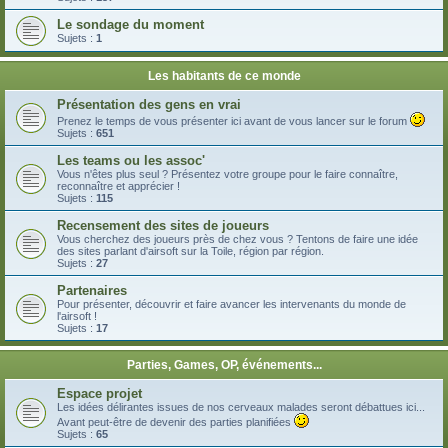
Le sondage du moment
Sujets :
1
Les habitants de ce monde
Présentation des gens en vrai
Prenez le temps de vous présenter ici avant de vous lancer sur le forum
Sujets :
651
Les teams ou les assoc'
Vous n'êtes plus seul ? Présentez votre groupe pour le faire connaître,
reconnaître et apprécier !
Sujets :
115
Recensement des sites de joueurs
Vous cherchez des joueurs près de chez vous ? Tentons de faire une idée
des sites parlant d'airsoft sur la Toile, région par région.
Sujets :
27
Partenaires
Pour présenter, découvrir et faire avancer les intervenants du monde de
l'airsoft !
Sujets :
17
Parties, Games, OP, événements...
Espace projet
Les idées délirantes issues de nos cerveaux malades seront débattues ici...
Avant peut-être de devenir des parties planifiées
Sujets :
65