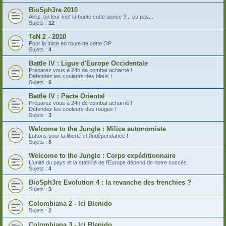
BioSph3re 2010
Allez, on leur met la honte cette année ?... ou pas...
Sujets :
12
TeN 2 - 2010
Pour la mise en route de cette OP
Sujets :
4
Battle IV : Ligue d'Europe Occidentale
Préparez vous à 24h de combat acharné !
Défendez les couleurs des bleus !
Sujets :
6
Battle IV : Pacte Oriental
Préparez vous à 24h de combat acharné !
Défendez les couleurs des rouges !
Sujets :
3
Welcome to the Jungle : Milice autonomiste
Luttons pour la liberté et l'indépendance !
Sujets :
8
Welcome to the Jungle : Corps expéditionnaire
L'unité du pays et la stabilité de l'Europe dépend de notre succés !
Sujets :
4
BioSph3re Evolution 4 : la revanche des frenchies ?
Sujets :
3
Colombiana 2 - Ici Blenido
Sujets :
2
Colombiana 3 - Ici Blenido