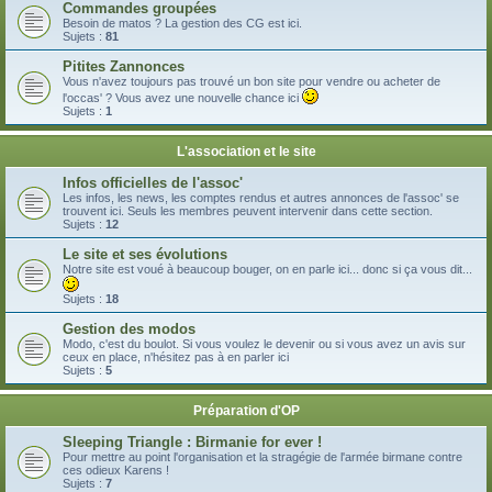
Commandes groupées
Besoin de matos ? La gestion des CG est ici.
Sujets :
81
Pitites Zannonces
Vous n'avez toujours pas trouvé un bon site pour vendre ou acheter de
l'occas' ? Vous avez une nouvelle chance ici
Sujets :
1
L'association et le site
Infos officielles de l'assoc'
Les infos, les news, les comptes rendus et autres annonces de l'assoc' se
trouvent ici. Seuls les membres peuvent intervenir dans cette section.
Sujets :
12
Le site et ses évolutions
Notre site est voué à beaucoup bouger, on en parle ici... donc si ça vous dit...
Sujets :
18
Gestion des modos
Modo, c'est du boulot. Si vous voulez le devenir ou si vous avez un avis sur
ceux en place, n'hésitez pas à en parler ici
Sujets :
5
Préparation d'OP
Sleeping Triangle : Birmanie for ever !
Pour mettre au point l'organisation et la stragégie de l'armée birmane contre
ces odieux Karens !
Sujets :
7