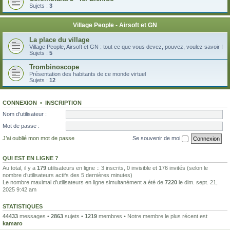
Sujets :
3
Village People - Airsoft et GN
La place du village
Village People, Airsoft et GN : tout ce que vous devez, pouvez, voulez savoir !
Sujets :
5
Trombinoscope
Présentation des habitants de ce monde virtuel
Sujets :
12
CONNEXION
•
INSCRIPTION
Nom d’utilisateur :
Mot de passe :
J’ai oublié mon mot de passe
Se souvenir de moi
QUI EST EN LIGNE ?
Au total, il y a
179
utilisateurs en ligne :: 3 inscrits, 0 invisible et 176 invités (selon le
nombre d’utilisateurs actifs des 5 dernières minutes)
Le nombre maximal d’utilisateurs en ligne simultanément a été de
7220
le dim. sept. 21,
2025 9:42 am
STATISTIQUES
44433
messages •
2863
sujets •
1219
membres • Notre membre le plus récent est
kamaro