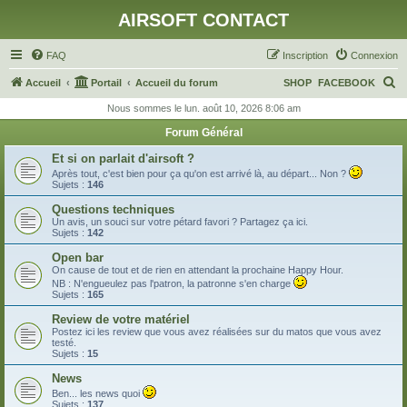
AIRSOFT CONTACT
FAQ
Inscription
Connexion
R
Accueil
Portail
Accueil du forum
SHOP
FACEBOOK
e
Nous sommes le lun. août 10, 2026 8:06 am
c
Forum Général
h
Et si on parlait d'airsoft ?
e
Après tout, c'est bien pour ça qu'on est arrivé là, au départ... Non ?
Sujets :
146
r
Questions techniques
c
Un avis, un souci sur votre pétard favori ? Partagez ça ici.
Sujets :
142
h
Open bar
e
On cause de tout et de rien en attendant la prochaine Happy Hour.
r
NB : N'engueulez pas l'patron, la patronne s'en charge
Sujets :
165
Review de votre matériel
Postez ici les review que vous avez réalisées sur du matos que vous avez
testé.
Sujets :
15
News
Ben... les news quoi
Sujets :
137