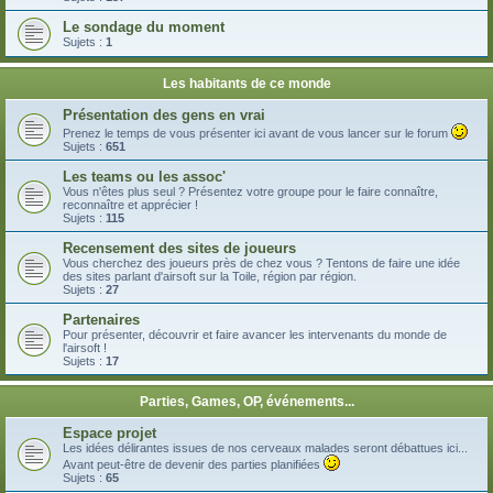
Le sondage du moment
Sujets :
1
Les habitants de ce monde
Présentation des gens en vrai
Prenez le temps de vous présenter ici avant de vous lancer sur le forum
Sujets :
651
Les teams ou les assoc'
Vous n'êtes plus seul ? Présentez votre groupe pour le faire connaître,
reconnaître et apprécier !
Sujets :
115
Recensement des sites de joueurs
Vous cherchez des joueurs près de chez vous ? Tentons de faire une idée
des sites parlant d'airsoft sur la Toile, région par région.
Sujets :
27
Partenaires
Pour présenter, découvrir et faire avancer les intervenants du monde de
l'airsoft !
Sujets :
17
Parties, Games, OP, événements...
Espace projet
Les idées délirantes issues de nos cerveaux malades seront débattues ici...
Avant peut-être de devenir des parties planifiées
Sujets :
65