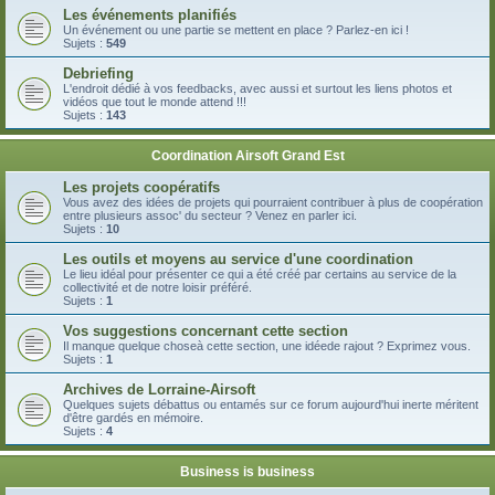
Les événements planifiés
Un événement ou une partie se mettent en place ? Parlez-en ici !
Sujets :
549
Debriefing
L'endroit dédié à vos feedbacks, avec aussi et surtout les liens photos et
vidéos que tout le monde attend !!!
Sujets :
143
Coordination Airsoft Grand Est
Les projets coopératifs
Vous avez des idées de projets qui pourraient contribuer à plus de coopération
entre plusieurs assoc' du secteur ? Venez en parler ici.
Sujets :
10
Les outils et moyens au service d'une coordination
Le lieu idéal pour présenter ce qui a été créé par certains au service de la
collectivité et de notre loisir préféré.
Sujets :
1
Vos suggestions concernant cette section
Il manque quelque choseà cette section, une idéede rajout ? Exprimez vous.
Sujets :
1
Archives de Lorraine-Airsoft
Quelques sujets débattus ou entamés sur ce forum aujourd'hui inerte méritent
d'être gardés en mémoire.
Sujets :
4
Business is business