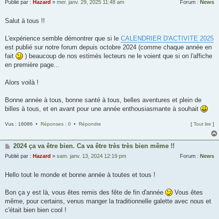
Publié par :
Hazard
»
mer. janv. 29, 2025 11:48 am
Forum :
News
Salut à tous !!
L'expérience semble démontrer que si le
CALENDRIER D'ACTIVITE 2025
est publié sur notre forum depuis octobre 2024 (comme chaque année en
fait
) beaucoup de nos estimés lecteurs ne le voient que si on l'affiche
en première page...
Alors voilà !
Bonne année à tous, bonne santé à tous, belles aventures et plein de
billes à tous, et en avant pour une année enthousiasmante à souhait
Vus : 16086 •
Réponses : 0
•
Répondre
[
Tout lire
]
2024 ça va être bien. Ca va être très très bien même !!
Publié par :
Hazard
»
sam. janv. 13, 2024 12:19 pm
Forum :
News
Hello tout le monde et bonne année à toutes et tous !
Bon ça y est là, vous êtes remis des fête de fin d'année
Vous êtes
même, pour certains, venus manger la traditionnelle galette avec nous et
c'était bien bien cool !