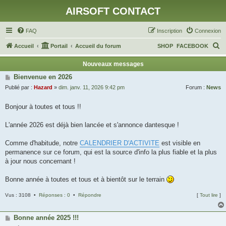
AIRSOFT CONTACT
FAQ
Inscription
Connexion
R
Accueil
Portail
Accueil du forum
SHOP
FACEBOOK
e
Nouveaux messages
c
Bienvenue en 2026
h
Publié par :
Hazard
»
dim. janv. 11, 2026 9:42 pm
Forum :
News
e
Bonjour à toutes et tous !!
r
c
L'année 2026 est déjà bien lancée et s'annonce dantesque !
h
Comme d'habitude, notre
CALENDRIER D'ACTIVITE
est visible en
e
permanence sur ce forum, qui est la source d'info la plus fiable et la plus
r
à jour nous concernant !
Bonne année à toutes et tous et à bientôt sur le terrain
Vus : 3108 •
Réponses : 0
•
Répondre
[
Tout lire
]
Bonne année 2025 !!!