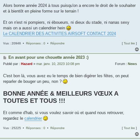
Alors bonne année 2024 à tous puisqu'on a encore le droit de le souhaiter
et à bientôt en pleine forme sur le terrain !
Et on n'est ni pompiers, ni éboueurs, ni dieux du stade, ni nanas sexy
mais on a aussi un calendrier hein
Le CALENDRIER DES ACTIVITES AIRSOFT CONTACT 2024
Vus : 20946 •
Réponses : 0
•
Répondre
[
Tout lire
]
En avant pour une chouette année 2023 :)
Publié par :
Hazard
»
mar. janv. 10, 2023 10:08 pm
Forum :
News
C'est bon là, vous avez eu le temps de bien digérer les fêtes, on peut
reparler de bouger un peu, non ?
BONNE ANNÉE & MEILLEURS VŒUX A
TOUTES ET TOUS !!!
Et comme d'hab, si vous voulez savoir où et quand nous retrouver,
regardez le
calendrier
Vus : 25225 •
Réponses : 0
•
Répondre
[
Tout lire
]