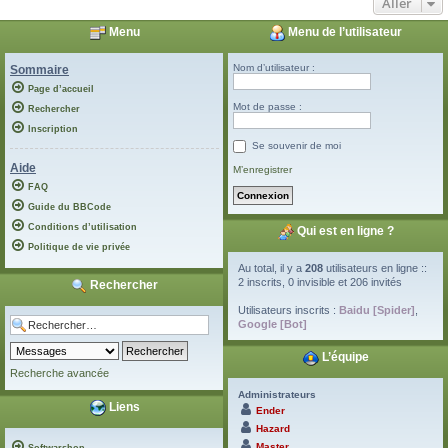
Aller
Menu
Menu de l’utilisateur
Nom d’utilisateur :
Sommaire
Page d’accueil
Mot de passe :
Rechercher
Inscription
Se souvenir de moi
Aide
M’enregistrer
FAQ
Guide du BBCode
Conditions d’utilisation
Qui est en ligne ?
Politique de vie privée
Au total, il y a
208
utilisateurs en ligne ::
2 inscrits, 0 invisible et 206 invités
Rechercher
Utilisateurs inscrits :
Baidu [Spider]
,
Google [Bot]
L’équipe
Recherche avancée
Administrateurs
Liens
Ender
Hazard
Master
Softwarshop