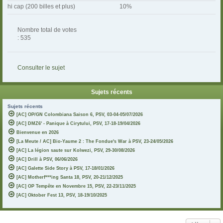
hi cap (200 billes et plus)
10%
Nombre total de votes
: 535
Consulter le sujet
Sujets récents
Sujets récents
[AC] OP/GN Colombiana Saison 6, PSV, 03-04-05/07/2026
[AC] DMZ6' - Panique à Cirytului, PSV, 17-18-19/04/2026
Bienvenue en 2026
[La Meute / AC] Bio-Yaume 2 : The Fondue's War à PSV, 23-24/05/2026
[AC] La légion saute sur Kolwezi, PSV, 29-30/08/2026
[AC] Drill à PSV, 06/06/2026
[AC] Galette Side Story à PSV, 17-18/01/2026
[AC] Motherf***ing Santa 18, PSV, 20-21/12/2025
[AC] OP Tempête en Novembre 15, PSV, 22-23/11/2025
[AC] Oktober Fest 13, PSV, 18-19/10/2025