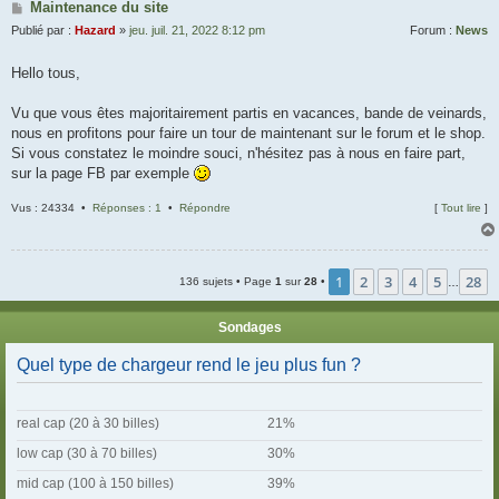
Maintenance du site
Publié par :
Hazard
»
jeu. juil. 21, 2022 8:12 pm
Forum :
News
Hello tous,
Vu que vous êtes majoritairement partis en vacances, bande de veinards,
nous en profitons pour faire un tour de maintenant sur le forum et le shop.
Si vous constatez le moindre souci, n'hésitez pas à nous en faire part,
sur la page FB par exemple
Vus : 24334 •
Réponses : 1
•
Répondre
[
Tout lire
]
1
2
3
4
5
28
136 sujets • Page
1
sur
28
•
…
Sondages
Quel type de chargeur rend le jeu plus fun ?
real cap (20 à 30 billes)
21%
low cap (30 à 70 billes)
30%
mid cap (100 à 150 billes)
39%