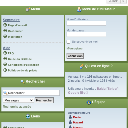
Aller
Menu
Menu de l’utilisateur
Nom d’utilisateur :
Sommaire
Page d’accueil
Mot de passe :
Rechercher
Inscription
Se souvenir de moi
Aide
M’enregistrer
FAQ
Guide du BBCode
Conditions d’utilisation
Qui est en ligne ?
Politique de vie privée
Au total, il y a
195
utilisateurs en ligne ::
2 inscrits, 0 invisible et 193 invités
Rechercher
Utilisateurs inscrits :
Baidu [Spider]
,
Google [Bot]
L’équipe
Recherche avancée
Administrateurs
Liens
Ender
Hazard
Master
Softwarshop