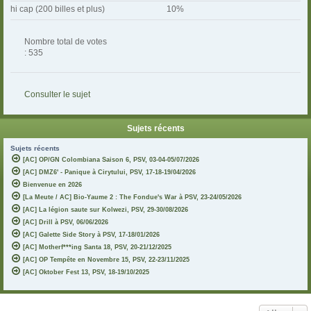
hi cap (200 billes et plus)
10%
Nombre total de votes
: 535
Consulter le sujet
Sujets récents
Sujets récents
[AC] OP/GN Colombiana Saison 6, PSV, 03-04-05/07/2026
[AC] DMZ6' - Panique à Cirytului, PSV, 17-18-19/04/2026
Bienvenue en 2026
[La Meute / AC] Bio-Yaume 2 : The Fondue's War à PSV, 23-24/05/2026
[AC] La légion saute sur Kolwezi, PSV, 29-30/08/2026
[AC] Drill à PSV, 06/06/2026
[AC] Galette Side Story à PSV, 17-18/01/2026
[AC] Motherf***ing Santa 18, PSV, 20-21/12/2025
[AC] OP Tempête en Novembre 15, PSV, 22-23/11/2025
[AC] Oktober Fest 13, PSV, 18-19/10/2025