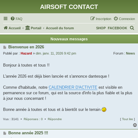
AIRSOFT CONTACT
FAQ
Inscription
Connexion
R
Accueil
Portail
Accueil du forum
SHOP
FACEBOOK
e
Nouveaux messages
c
Bienvenue en 2026
h
Publié par :
Hazard
»
dim. janv. 11, 2026 9:42 pm
Forum :
News
e
Bonjour à toutes et tous !!
r
c
L'année 2026 est déjà bien lancée et s'annonce dantesque !
h
Comme d'habitude, notre
CALENDRIER D'ACTIVITE
est visible en
e
permanence sur ce forum, qui est la source d'info la plus fiable et la plus
r
à jour nous concernant !
Bonne année à toutes et tous et à bientôt sur le terrain
Vus : 3141 •
Réponses : 0
•
Répondre
[
Tout lire
]
Bonne année 2025 !!!