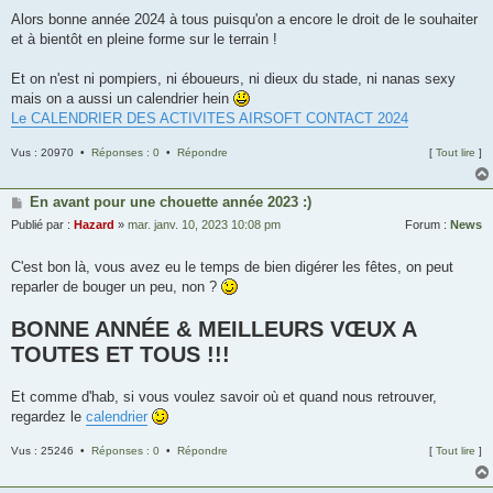
Alors bonne année 2024 à tous puisqu'on a encore le droit de le souhaiter
et à bientôt en pleine forme sur le terrain !
Et on n'est ni pompiers, ni éboueurs, ni dieux du stade, ni nanas sexy
mais on a aussi un calendrier hein
Le CALENDRIER DES ACTIVITES AIRSOFT CONTACT 2024
Vus : 20970 •
Réponses : 0
•
Répondre
[
Tout lire
]
En avant pour une chouette année 2023 :)
Publié par :
Hazard
»
mar. janv. 10, 2023 10:08 pm
Forum :
News
C'est bon là, vous avez eu le temps de bien digérer les fêtes, on peut
reparler de bouger un peu, non ?
BONNE ANNÉE & MEILLEURS VŒUX A
TOUTES ET TOUS !!!
Et comme d'hab, si vous voulez savoir où et quand nous retrouver,
regardez le
calendrier
Vus : 25246 •
Réponses : 0
•
Répondre
[
Tout lire
]