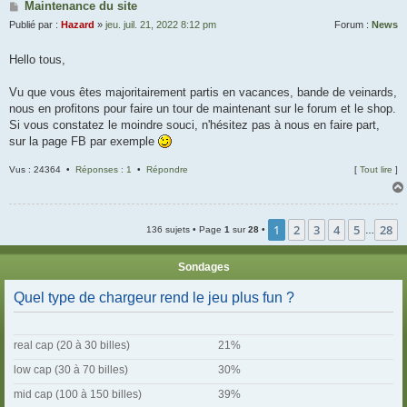
Maintenance du site
Publié par :
Hazard
»
jeu. juil. 21, 2022 8:12 pm
Forum :
News
Hello tous,
Vu que vous êtes majoritairement partis en vacances, bande de veinards,
nous en profitons pour faire un tour de maintenant sur le forum et le shop.
Si vous constatez le moindre souci, n'hésitez pas à nous en faire part,
sur la page FB par exemple
Vus : 24364 •
Réponses : 1
•
Répondre
[
Tout lire
]
1
2
3
4
5
28
136 sujets • Page
1
sur
28
•
…
Sondages
Quel type de chargeur rend le jeu plus fun ?
real cap (20 à 30 billes)
21%
low cap (30 à 70 billes)
30%
mid cap (100 à 150 billes)
39%