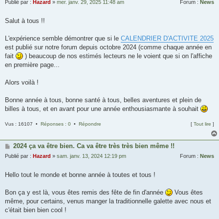
Publié par :
Hazard
»
mer. janv. 29, 2025 11:48 am
Forum :
News
Salut à tous !!
L'expérience semble démontrer que si le
CALENDRIER D'ACTIVITE 2025
est publié sur notre forum depuis octobre 2024 (comme chaque année en
fait
) beaucoup de nos estimés lecteurs ne le voient que si on l'affiche
en première page...
Alors voilà !
Bonne année à tous, bonne santé à tous, belles aventures et plein de
billes à tous, et en avant pour une année enthousiasmante à souhait
Vus : 16107 •
Réponses : 0
•
Répondre
[
Tout lire
]
2024 ça va être bien. Ca va être très très bien même !!
Publié par :
Hazard
»
sam. janv. 13, 2024 12:19 pm
Forum :
News
Hello tout le monde et bonne année à toutes et tous !
Bon ça y est là, vous êtes remis des fête de fin d'année
Vous êtes
même, pour certains, venus manger la traditionnelle galette avec nous et
c'était bien bien cool !