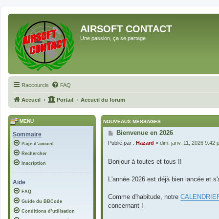
AIRSOFT CONTACT
Une passion, ça se partage
Raccourcis
FAQ
Accueil
Portail
Accueil du forum
MENU
NOUVEAUX MESSAGES
Bienvenue en 2026
Sommaire
Publié par :
Hazard
»
dim. janv. 11, 2026 9:42
Page d’accueil
Rechercher
Bonjour à toutes et tous !!
Inscription
L'année 2026 est déjà bien lancée et s
Aide
FAQ
Comme d'habitude, notre
CALENDRIER
Guide du BBCode
concernant !
Conditions d’utilisation