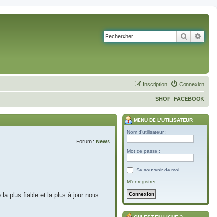
Recherch
Rech
Inscription
Connexion
SHOP
FACEBOOK
MENU DE L’UTILISATEUR
Nom d’utilisateur :
Forum :
News
Mot de passe :
Se souvenir de moi
M’enregistrer
la plus fiable et la plus à jour nous
QUI EST EN LIGNE ?