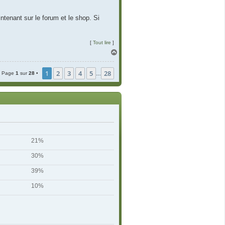
ntenant sur le forum et le shop. Si
[
Tout lire
]
H
a
u
1
2
3
4
5
28
t
 • Page
1
sur
28
•
…
21%
30%
39%
10%