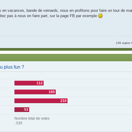
 en vacances, bande de veinards, nous en profitons pour faire un tour de mai
itez pas à nous en faire part, sur la page FB par exemple
136 sujets
u plus fun ?
112
160
210
53
Nombre total de votes
: 535