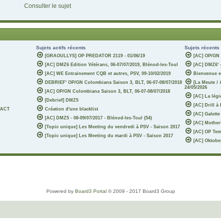
Consulter le sujet
Sujets actifs récents
Sujets récents
[GRAOULLYS] OP PREDATOR 2119 - 01/06/19
[AC] OP/GN 
[AC] DMZ6 Edition Vétérans, 06-07/07/2019, Blénod-les-Toul
[AC] DMZ6' -
[AC] WE Entrainement CQB et autres, PSV, 09-10/02/2019
Bienvenue e
DEBRIEF' OP/GN Colombiana Saison 3, BLT, 06-07-08/07/2018
[La Meute /
24/05/2026
[AC] OP/GN Colombiana Saison 3, BLT, 06-07-08/07/2018
[AC] La légi
[Debrief] DMZ5
[AC] Drill à
TACT
Création d'une blacklist
[AC] Galette
[AC] DMZ5 - 08-09/07/2017 - Blénod-les-Toul (54)
[AC] Motherf
[Topic unique] Les Meeting du vendredi à PSV - Saison 2017
[AC] OP Tem
[Topic unique] Les Meeting du mardi à PSV - Saison 2017
[AC] Oktober
Powered by
Board3 Portal
© 2009 - 2017 Board3 Group