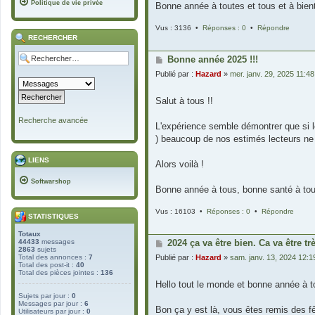
Politique de vie privée
Bonne année à toutes et tous et à bient
Vus : 3136 •
Réponses : 0
•
Répondre
RECHERCHER
Bonne année 2025 !!!
Publié par :
Hazard
»
mer. janv. 29, 2025 11:4
Salut à tous !!
Recherche avancée
L'expérience semble démontrer que si 
) beaucoup de nos estimés lecteurs ne l
LIENS
Alors voilà !
Softwarshop
Bonne année à tous, bonne santé à tous
Vus : 16103 •
Réponses : 0
•
Répondre
STATISTIQUES
Totaux
44433
messages
2024 ça va être bien. Ca va être tr
2863
sujets
Total des annonces :
7
Publié par :
Hazard
»
sam. janv. 13, 2024 12:
Total des post-it :
40
Total des pièces jointes :
136
Hello tout le monde et bonne année à to
Sujets par jour :
0
Messages par jour :
6
Bon ça y est là, vous êtes remis des f
Utilisateurs par jour :
0