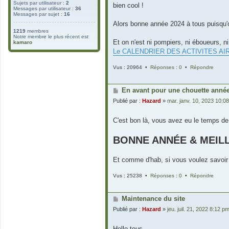
Sujets par utilisateur :
2
bien cool !
Messages par utilisateur :
36
Messages par sujet :
16
Alors bonne année 2024 à tous puisqu'on 
1219
membres
Notre membre le plus récent est
Et on n'est ni pompiers, ni éboueurs, n
kamaro
Le CALENDRIER DES ACTIVITES AI
Vus : 20964 •
Réponses : 0
•
Répondre
En avant pour une chouette année
Publié par :
Hazard
»
mar. janv. 10, 2023 10:0
C'est bon là, vous avez eu le temps de 
BONNE ANNÉE & MEILL
Et comme d'hab, si vous voulez savoir 
Vus : 25238 •
Réponses : 0
•
Répondre
Maintenance du site
Publié par :
Hazard
»
jeu. juil. 21, 2022 8:12 p
Hello tous,