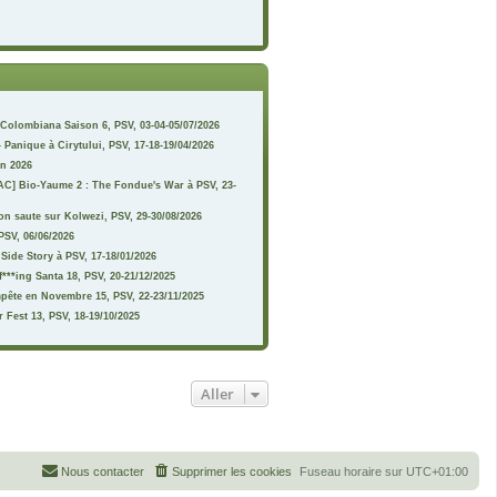
Colombiana Saison 6, PSV, 03-04-05/07/2026
 Panique à Cirytului, PSV, 17-18-19/04/2026
n 2026
 AC] Bio-Yaume 2 : The Fondue's War à PSV, 23-
on saute sur Kolwezi, PSV, 29-30/08/2026
 PSV, 06/06/2026
 Side Story à PSV, 17-18/01/2026
***ing Santa 18, PSV, 20-21/12/2025
pête en Novembre 15, PSV, 22-23/11/2025
 Fest 13, PSV, 18-19/10/2025
Aller
Nous contacter
Supprimer les cookies
Fuseau horaire sur
UTC+01:00