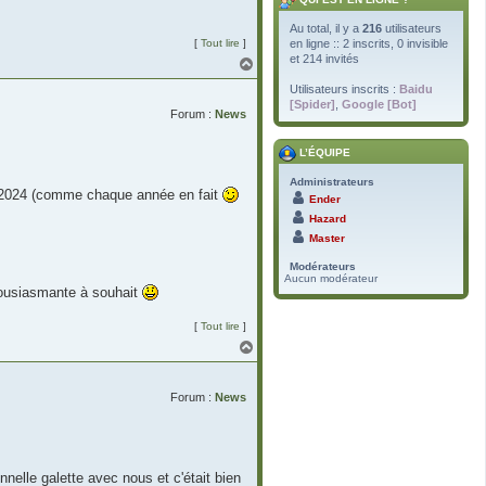
Au total, il y a
216
utilisateurs
[
Tout lire
]
en ligne :: 2 inscrits, 0 invisible
et 214 invités
H
a
Utilisateurs inscrits :
Baidu
u
[Spider]
,
Google [Bot]
t
Forum :
News
L’ÉQUIPE
Administrateurs
e 2024 (comme chaque année en fait
Ender
Hazard
Master
Modérateurs
Aucun modérateur
thousiasmante à souhait
[
Tout lire
]
H
a
u
t
Forum :
News
nelle galette avec nous et c'était bien