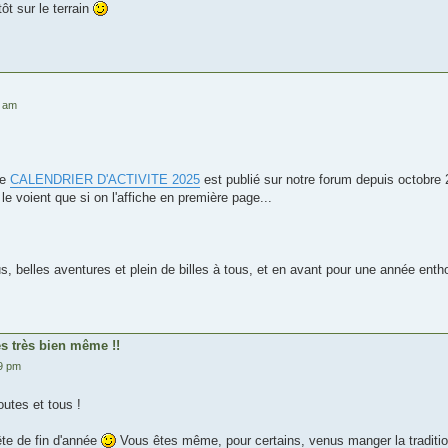
ôt sur le terrain
8 am
le
CALENDRIER D'ACTIVITE 2025
est publié sur notre forum depuis octobr
e voient que si on l'affiche en première page...
, belles aventures et plein de billes à tous, et en avant pour une année en
ès très bien même !!
19 pm
utes et tous !
ête de fin d'année
Vous êtes même, pour certains, venus manger la tradition