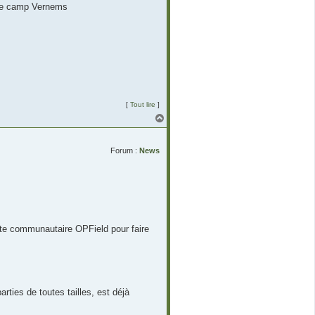
 de camp Vernems
[
Tout lire
]
H
a
u
t
Forum :
News
site communautaire OPField pour faire
rties de toutes tailles, est déjà