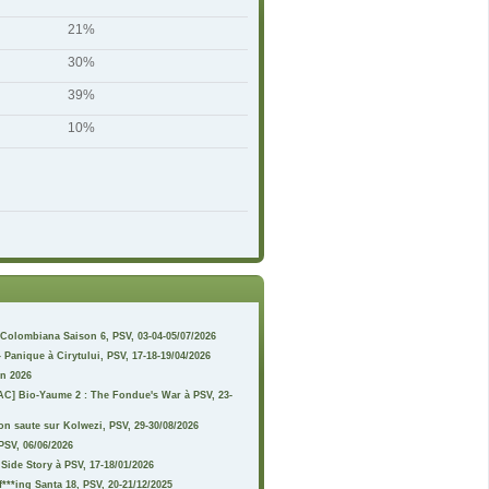
21%
30%
39%
10%
Colombiana Saison 6, PSV, 03-04-05/07/2026
 Panique à Cirytului, PSV, 17-18-19/04/2026
n 2026
 AC] Bio-Yaume 2 : The Fondue's War à PSV, 23-
on saute sur Kolwezi, PSV, 29-30/08/2026
 PSV, 06/06/2026
 Side Story à PSV, 17-18/01/2026
***ing Santa 18, PSV, 20-21/12/2025