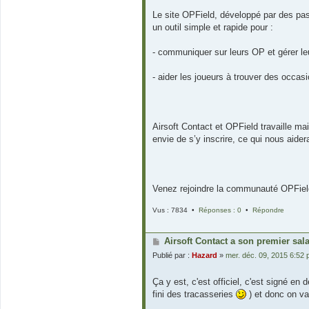
Le site OPField, développé par des pas
un outil simple et rapide pour :
- communiquer sur leurs OP et gérer leu
- aider les joueurs à trouver des occas
Airsoft Contact et OPField travaille ma
envie de s’y inscrire, ce qui nous aide
Venez rejoindre la communauté OPFie
Vus : 7834 •
Réponses : 0
•
Répondre
Airsoft Contact a son premier sala
Publié par :
Hazard
»
mer. déc. 09, 2015 6:52
Ça y est, c'est officiel, c'est signé e
fini des tracasseries
) et donc on va 