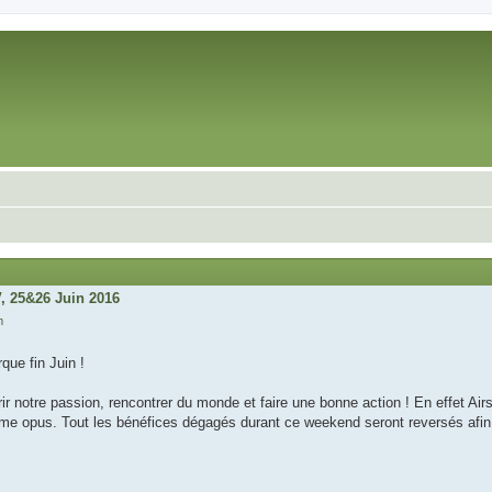
V, 25&26 Juin 2016
m
rque fin Juin !
 notre passion, rencontrer du monde et faire une bonne action ! En effet Airso
e opus. Tout les bénéfices dégagés durant ce weekend seront reversés afin d