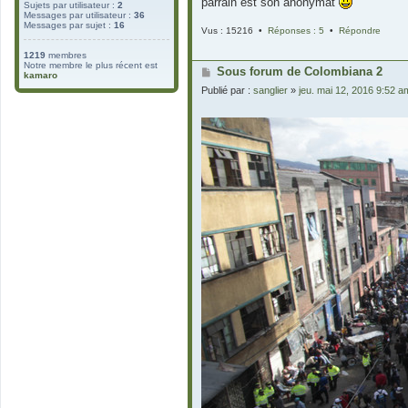
parrain est son anonymat
Sujets par utilisateur :
2
Messages par utilisateur :
36
Messages par sujet :
16
Vus : 15216 •
Réponses : 5
•
Répondre
1219
membres
Notre membre le plus récent est
Sous forum de Colombiana 2
kamaro
Publié par :
sanglier
»
jeu. mai 12, 2016 9:52 a