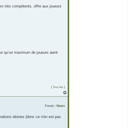
s très compétents, offre aux joueurs
 pour qu’un maximum de joueurs aient
[
Tout lire
]
H
a
u
t
Forum :
News
trations idoines (donc ce n'en est pas