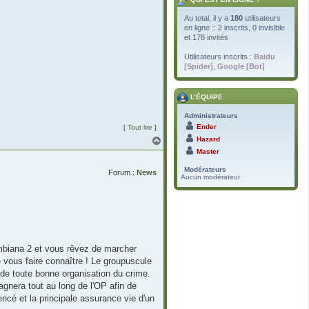
Au total, il y a
180
utilisateurs
en ligne :: 2 inscrits, 0 invisible
et 178 invités
Utilisateurs inscrits :
Baidu
[Spider]
,
Google [Bot]
L’ÉQUIPE
Administrateurs
Ender
[
Tout lire
]
H
Hazard
a
Master
u
t
Modérateurs
Forum :
News
Aucun modérateur
ombiana 2 et vous rêvez de marcher
e vous faire connaître ! Le groupuscule
e de toute bonne organisation du crime.
pagnera tout au long de l'OP afin de
cé et la principale assurance vie d'un