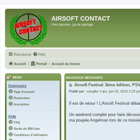
AIRSOFT CONTACT
Une passion, ça se partage
Raccourcis
FAQ
Accueil
Portail
Accueil du forum
MENU
NOUVEAUX MESSAGES
Airsoft Festival 3ème édition, PS
Sommaire
Publié par :
sanglier
»
jeu. juin 02, 2016 2:29 p
Page d’accueil
Rechercher
Il est de retour ! L'Airsoft Festival déba
Inscription
Un weekend complet pour faire découvrir
Aide
ma poupée Angelman lors de ce troisièm
FAQ
Guide du BBCode
Conditions d’utilisation