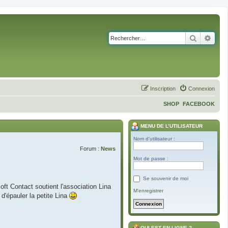
Recherch
Rech
Inscription
Connexion
SHOP
FACEBOOK
MENU DE L’UTILISATEUR
Nom d’utilisateur :
Forum :
News
Mot de passe :
Se souvenir de moi
ft Contact soutient l'association Lina
M’enregistrer
'épauler la petite Lina
QUI EST EN LIGNE ?