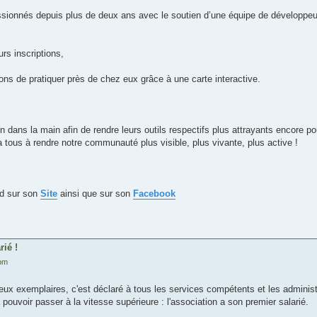
sionnés depuis plus de deux ans avec le soutien d’une équipe de développeur
rs inscriptions,
ions de pratiquer près de chez eux grâce à une carte interactive.
in dans la main afin de rendre leurs outils respectifs plus attrayants encore
ra tous à rendre notre communauté plus visible, plus vivante, plus active !
ld sur son
Site
ainsi que sur son
Facebook
rié !
 pm
n deux exemplaires, c'est déclaré à tous les services compétents et les adminis
pouvoir passer à la vitesse supérieure : l'association a son premier salarié.