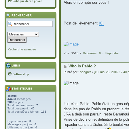
Politique de vie privée
Alors on compte sur vous !
RECHERCHER
Post de l'évènement
ICI
Recherche avancée
Vus : 9513 •
Réponses : 0
•
Répondre
LIENS
Who is Pablo ?
Publié par :
sanglier
»
jeu. mai 26, 2016 12:40 
Softwarshop
STATISTIQUES
Totaux
44433
messages
2863
sujets
Lui, c'est Pablo. Pablo était un gros 
Total des annonces :
7
Total des post-it :
40
dans les pas de Pablo en prenant la têt
Total des pièces jointes :
136
JRA a déjà son parrain, reste Barranqui
Prise de décision et définition de la po
Sujets par jour :
0
l'épauler dans sa tâche. Si le boulot
Messages par jour :
6
Utilisateurs par jour :
0