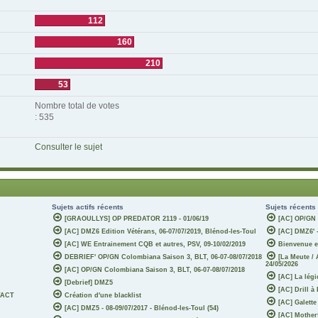
112
160
210
53
Nombre total de votes
: 535
Consulter le sujet
Sujets actifs récents
Sujets récents
[GRAOULLYS] OP PREDATOR 2119 - 01/06/19
[AC] OP/GN 
[AC] DMZ6 Edition Vétérans, 06-07/07/2019, Blénod-les-Toul
[AC] DMZ6' -
[AC] WE Entrainement CQB et autres, PSV, 09-10/02/2019
Bienvenue e
DEBRIEF' OP/GN Colombiana Saison 3, BLT, 06-07-08/07/2018
[La Meute /
24/05/2026
[AC] OP/GN Colombiana Saison 3, BLT, 06-07-08/07/2018
[AC] La légi
[Debrief] DMZ5
[AC] Drill à
TACT
Création d'une blacklist
[AC] Galette
[AC] DMZ5 - 08-09/07/2017 - Blénod-les-Toul (54)
[AC] Motherf