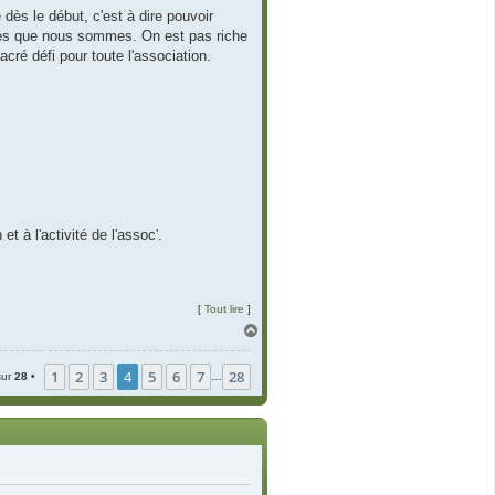
 dès le début, c'est à dire pouvoir
oles que nous sommes. On est pas riche
acré défi pour toute l'association.
,
t à l'activité de l'assoc'.
[
Tout lire
]
H
a
u
1
2
3
4
5
6
7
28
t
ur
28
•
…