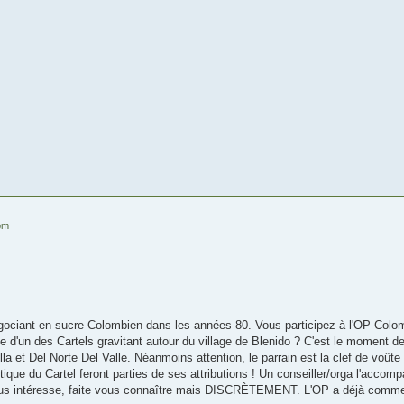
pm
négociant en sucre Colombien dans les années 80. Vous participez à l'OP Col
e d'un des Cartels gravitant autour du village de Blenido ? C'est le moment d
lla et Del Norte Del Valle. Néanmoins attention, le parrain est la clef de voût
litique du Cartel feront parties de ses attributions ! Un conseiller/orga l'accom
 vous intéresse, faite vous connaître mais DISCRÈTEMENT. L'OP a déjà commen