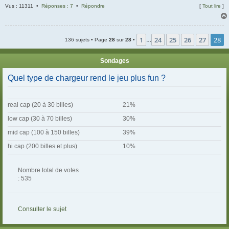
Vus : 11311 •
Réponses : 7
•
Répondre
[
Tout lire
]
1
24
25
26
27
28
136 sujets • Page
28
sur
28
•
…
Sondages
Quel type de chargeur rend le jeu plus fun ?
real cap (20 à 30 billes)
21%
low cap (30 à 70 billes)
30%
mid cap (100 à 150 billes)
39%
hi cap (200 billes et plus)
10%
Nombre total de votes
: 535
Consulter le sujet