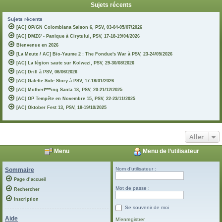
Sujets récents
Sujets récents
[AC] OP/GN Colombiana Saison 6, PSV, 03-04-05/07/2026
[AC] DMZ6' - Panique à Cirytului, PSV, 17-18-19/04/2026
Bienvenue en 2026
[La Meute / AC] Bio-Yaume 2 : The Fondue's War à PSV, 23-24/05/2026
[AC] La légion saute sur Kolwezi, PSV, 29-30/08/2026
[AC] Drill à PSV, 06/06/2026
[AC] Galette Side Story à PSV, 17-18/01/2026
[AC] Motherf***ing Santa 18, PSV, 20-21/12/2025
[AC] OP Tempête en Novembre 15, PSV, 22-23/11/2025
[AC] Oktober Fest 13, PSV, 18-19/10/2025
Aller
Menu
Menu de l’utilisateur
Nom d’utilisateur :
Sommaire
Page d’accueil
Mot de passe :
Rechercher
Inscription
Se souvenir de moi
Aide
M’enregistrer