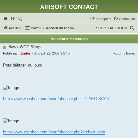
AIRSOFT CONTACT
FAQ
Inscription
Connexion
R
Accueil
Portail
Accueil du forum
SHOP
FACEBOOK
e
Nouveaux messages
c
News WGC Shop
h
Publié par :
Ender
»
dim. juil. 22, 2007 9:57 pm
Forum :
News
e
Pour débuter, du lourd :
r
c
h
e
r
http://www.wgcshop.com/pcart/shopper.ph ... C-AEG-SCAR
http://www.wgcshop.com/pcart/shopper.php?srch=Avalon