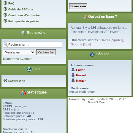
FAQ
Guide du BBCode
Conditions d’utilisation
Qui est en ligne ?
Politique de vie privée
Au total, il y a
224
utilisateurs en ligne ::
2 inscrits, 0 invisible et 222 invités
Rechercher
Utilisateurs inscrits :
Baidu [Spider]
,
Google [Bot]
L’équipe
Recherche avancée
Administrateurs
Liens
Ender
Hazard
Master
Softwarshop
Modérateurs
Aucun modérateur
Statistiques
Powered by
Board3 Portal
© 2009 - 2017
Board3 Group
Totaux
44433
messages
2863
sujets
Total des annonces :
7
Total des post-it :
40
Total des pièces jointes :
136
Sujets par jour :
0
Messages par jour :
6