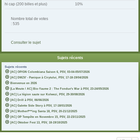
hi cap (200 billes et plus)
10%
Nombre total de votes
: 535
Consulter le sujet
Sujets récents
Sujets récents
[AC] OP/GN Colombiana Saison 6, PSV, 03-04-05/07/2026
[AC] DMZ6' - Panique à Cirytului, PSV, 17-18-19/04/2026
Bienvenue en 2026
[La Meute / AC] Bio-Yaume 2 : The Fondue's War à PSV, 23-24/05/2026
[AC] La légion saute sur Kolwezi, PSV, 29-30/08/2026
[AC] Drill à PSV, 06/06/2026
[AC] Galette Side Story à PSV, 17-18/01/2026
[AC] Motherf***ing Santa 18, PSV, 20-21/12/2025
[AC] OP Tempête en Novembre 15, PSV, 22-23/11/2025
[AC] Oktober Fest 13, PSV, 18-19/10/2025