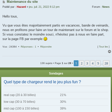
Maintenance du site
Publié par :
Hazard
»
jeu. juil. 21, 2022 8:12 pm
Forum :
News
Hello tous,
Vu que vous êtes majoritairement partis en vacances, bande de veinards,
nous en profitons pour faire un tour de maintenant sur le forum et le shop.
Si vous constatez le moindre souci, n'hésitez pas à nous en faire part,
sur la page FB par exemple
Vus : 24384 •
Réponses : 1
•
Répondre
[
Tout lire
]
1
2
3
4
5
28
136 sujets • Page
1
sur
28
•
…
Sondages
Quel type de chargeur rend le jeu plus fun ?
real cap (20 à 30 billes)
21%
low cap (30 à 70 billes)
30%
mid cap (100 à 150 billes)
39%