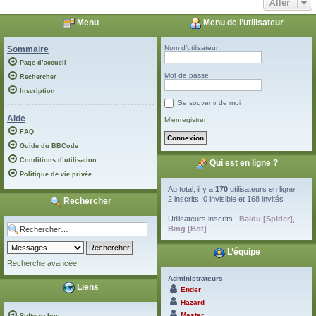
Aller
Menu
Menu de l’utilisateur
Nom d’utilisateur :
Sommaire
Page d’accueil
Mot de passe :
Rechercher
Inscription
Se souvenir de moi
Aide
M’enregistrer
FAQ
Guide du BBCode
Conditions d’utilisation
Qui est en ligne ?
Politique de vie privée
Au total, il y a
170
utilisateurs en ligne ::
2 inscrits, 0 invisible et 168 invités
Rechercher
Utilisateurs inscrits :
Baidu [Spider]
,
Bing [Bot]
L’équipe
Recherche avancée
Administrateurs
Liens
Ender
Hazard
Master
Softwarshop