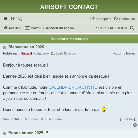
AIRSOFT CONTACT
FAQ
Inscription
Connexion
R
Accueil
Portail
Accueil du forum
SHOP
FACEBOOK
e
Nouveaux messages
c
Bienvenue en 2026
h
Publié par :
Hazard
»
dim. janv. 11, 2026 9:42 pm
Forum :
News
e
Bonjour à toutes et tous !!
r
c
L'année 2026 est déjà bien lancée et s'annonce dantesque !
h
Comme d'habitude, notre
CALENDRIER D'ACTIVITE
est visible en
e
permanence sur ce forum, qui est la source d'info la plus fiable et la plus
r
à jour nous concernant !
Bonne année à toutes et tous et à bientôt sur le terrain
Vus : 3168 •
Réponses : 0
•
Répondre
[
Tout lire
]
Bonne année 2025 !!!