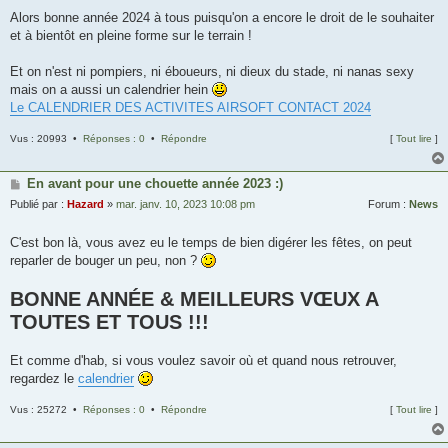
Alors bonne année 2024 à tous puisqu'on a encore le droit de le souhaiter
et à bientôt en pleine forme sur le terrain !
Et on n'est ni pompiers, ni éboueurs, ni dieux du stade, ni nanas sexy
mais on a aussi un calendrier hein
Le CALENDRIER DES ACTIVITES AIRSOFT CONTACT 2024
Vus : 20993 •
Réponses : 0
•
Répondre
[
Tout lire
]
En avant pour une chouette année 2023 :)
Publié par :
Hazard
»
mar. janv. 10, 2023 10:08 pm
Forum :
News
C'est bon là, vous avez eu le temps de bien digérer les fêtes, on peut
reparler de bouger un peu, non ?
BONNE ANNÉE & MEILLEURS VŒUX A
TOUTES ET TOUS !!!
Et comme d'hab, si vous voulez savoir où et quand nous retrouver,
regardez le
calendrier
Vus : 25272 •
Réponses : 0
•
Répondre
[
Tout lire
]