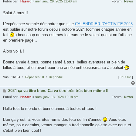
Publié par :
Hazard
»
mer. janv. 29, 2025 11:48 am
Forum :
News
Salut à tous !!
L'expérience semble démontrer que si le
CALENDRIER D'ACTIVITE 2025
est publié sur notre forum depuis octobre 2024 (comme chaque année en
fait
) beaucoup de nos estimés lecteurs ne le voient que si on l'affiche
en première page...
Alors voilà !
Bonne année à tous, bonne santé à tous, belles aventures et plein de
billes à tous, et en avant pour une année enthousiasmante à souhait
Vus : 16134 •
Réponses : 0
•
Répondre
[
Tout lire
]
2024 ça va être bien. Ca va être très très bien même !!
Publié par :
Hazard
»
sam. janv. 13, 2024 12:19 pm
Forum :
News
Hello tout le monde et bonne année à toutes et tous !
Bon ça y est là, vous êtes remis des fête de fin d'année
Vous êtes
même, pour certains, venus manger la traditionnelle galette avec nous et
c'était bien bien cool !