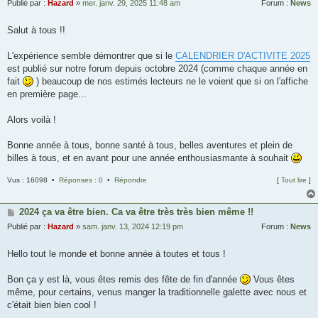
Publié par :
Hazard
»
mer. janv. 29, 2025 11:48 am
Forum :
News
Salut à tous !!
L'expérience semble démontrer que si le
CALENDRIER D'ACTIVITE 2025
est publié sur notre forum depuis octobre 2024 (comme chaque année en
fait
) beaucoup de nos estimés lecteurs ne le voient que si on l'affiche
en première page...
Alors voilà !
Bonne année à tous, bonne santé à tous, belles aventures et plein de
billes à tous, et en avant pour une année enthousiasmante à souhait
Vus : 16098 •
Réponses : 0
•
Répondre
[
Tout lire
]
2024 ça va être bien. Ca va être très très bien même !!
Publié par :
Hazard
»
sam. janv. 13, 2024 12:19 pm
Forum :
News
Hello tout le monde et bonne année à toutes et tous !
Bon ça y est là, vous êtes remis des fête de fin d'année
Vous êtes
même, pour certains, venus manger la traditionnelle galette avec nous et
c'était bien bien cool !