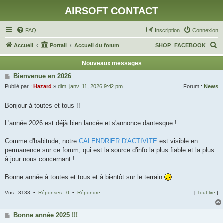
AIRSOFT CONTACT
FAQ
Inscription
Connexion
R
Accueil
Portail
Accueil du forum
SHOP
FACEBOOK
e
Nouveaux messages
c
Bienvenue en 2026
h
Publié par :
Hazard
»
dim. janv. 11, 2026 9:42 pm
Forum :
News
e
Bonjour à toutes et tous !!
r
c
L'année 2026 est déjà bien lancée et s'annonce dantesque !
h
Comme d'habitude, notre
CALENDRIER D'ACTIVITE
est visible en
e
permanence sur ce forum, qui est la source d'info la plus fiable et la plus
r
à jour nous concernant !
Bonne année à toutes et tous et à bientôt sur le terrain
Vus : 3133 •
Réponses : 0
•
Répondre
[
Tout lire
]
Bonne année 2025 !!!