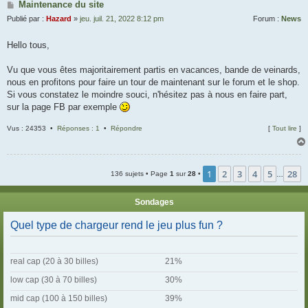
Maintenance du site
Publié par :
Hazard
»
jeu. juil. 21, 2022 8:12 pm
Forum :
News
Hello tous,
Vu que vous êtes majoritairement partis en vacances, bande de veinards,
nous en profitons pour faire un tour de maintenant sur le forum et le shop.
Si vous constatez le moindre souci, n'hésitez pas à nous en faire part,
sur la page FB par exemple
Vus : 24353 •
Réponses : 1
•
Répondre
[
Tout lire
]
1
2
3
4
5
28
136 sujets • Page
1
sur
28
•
…
Sondages
Quel type de chargeur rend le jeu plus fun ?
real cap (20 à 30 billes)
21%
low cap (30 à 70 billes)
30%
mid cap (100 à 150 billes)
39%