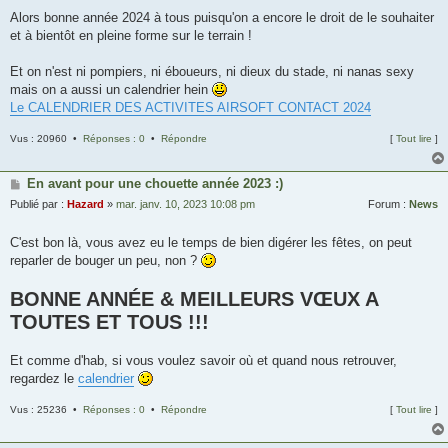
Alors bonne année 2024 à tous puisqu'on a encore le droit de le souhaiter
et à bientôt en pleine forme sur le terrain !
Et on n'est ni pompiers, ni éboueurs, ni dieux du stade, ni nanas sexy
mais on a aussi un calendrier hein
Le CALENDRIER DES ACTIVITES AIRSOFT CONTACT 2024
Vus : 20960 •
Réponses : 0
•
Répondre
[
Tout lire
]
En avant pour une chouette année 2023 :)
Publié par :
Hazard
»
mar. janv. 10, 2023 10:08 pm
Forum :
News
C'est bon là, vous avez eu le temps de bien digérer les fêtes, on peut
reparler de bouger un peu, non ?
BONNE ANNÉE & MEILLEURS VŒUX A
TOUTES ET TOUS !!!
Et comme d'hab, si vous voulez savoir où et quand nous retrouver,
regardez le
calendrier
Vus : 25236 •
Réponses : 0
•
Répondre
[
Tout lire
]