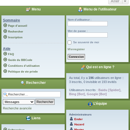
Aller
Menu
Menu de l’utilisateur
Nom d’utilisateur :
Sommaire
Page d’accueil
Mot de passe :
Rechercher
Inscription
Se souvenir de moi
Aide
M’enregistrer
FAQ
Guide du BBCode
Conditions d’utilisation
Qui est en ligne ?
Politique de vie privée
Au total, il y a
196
utilisateurs en ligne ::
3 inscrits, 0 invisible et 193 invités
Rechercher
Utilisateurs inscrits :
Baidu [Spider]
,
Bing [Bot]
,
Google [Bot]
L’équipe
Recherche avancée
Administrateurs
Liens
Ender
Hazard
Master
Softwarshop