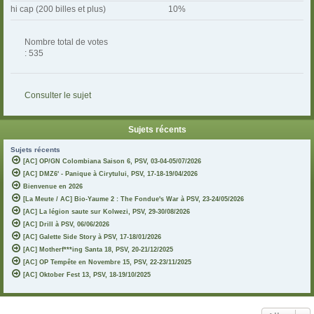
hi cap (200 billes et plus)
10%
Nombre total de votes
: 535
Consulter le sujet
Sujets récents
Sujets récents
[AC] OP/GN Colombiana Saison 6, PSV, 03-04-05/07/2026
[AC] DMZ6' - Panique à Cirytului, PSV, 17-18-19/04/2026
Bienvenue en 2026
[La Meute / AC] Bio-Yaume 2 : The Fondue's War à PSV, 23-24/05/2026
[AC] La légion saute sur Kolwezi, PSV, 29-30/08/2026
[AC] Drill à PSV, 06/06/2026
[AC] Galette Side Story à PSV, 17-18/01/2026
[AC] Motherf***ing Santa 18, PSV, 20-21/12/2025
[AC] OP Tempête en Novembre 15, PSV, 22-23/11/2025
[AC] Oktober Fest 13, PSV, 18-19/10/2025