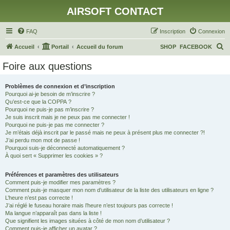
AIRSOFT CONTACT
FAQ
Inscription
Connexion
R
Accueil
Portail
Accueil du forum
SHOP
FACEBOOK
e
Foire aux questions
c
h
Problèmes de connexion et d’inscription
Pourquoi ai-je besoin de m’inscrire ?
e
Qu’est-ce que la COPPA ?
r
Pourquoi ne puis-je pas m’inscrire ?
Je suis inscrit mais je ne peux pas me connecter !
c
Pourquoi ne puis-je pas me connecter ?
Je m’étais déjà inscrit par le passé mais ne peux à présent plus me connecter ?!
h
J’ai perdu mon mot de passe !
e
Pourquoi suis-je déconnecté automatiquement ?
À quoi sert « Supprimer les cookies » ?
r
Préférences et paramètres des utilisateurs
Comment puis-je modifier mes paramètres ?
Comment puis-je masquer mon nom d’utilisateur de la liste des utilisateurs en ligne ?
L’heure n’est pas correcte !
J’ai réglé le fuseau horaire mais l’heure n’est toujours pas correcte !
Ma langue n’apparaît pas dans la liste !
Que signifient les images situées à côté de mon nom d’utilisateur ?
Comment puis-je afficher un avatar ?