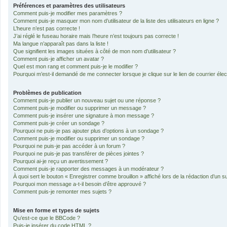
Préférences et paramètres des utilisateurs
Comment puis-je modifier mes paramètres ?
Comment puis-je masquer mon nom d’utilisateur de la liste des utilisateurs en ligne ?
L’heure n’est pas correcte !
J’ai réglé le fuseau horaire mais l’heure n’est toujours pas correcte !
Ma langue n’apparaît pas dans la liste !
Que signifient les images situées à côté de mon nom d’utilisateur ?
Comment puis-je afficher un avatar ?
Quel est mon rang et comment puis-je le modifier ?
Pourquoi m’est-il demandé de me connecter lorsque je clique sur le lien de courrier élect
Problèmes de publication
Comment puis-je publier un nouveau sujet ou une réponse ?
Comment puis-je modifier ou supprimer un message ?
Comment puis-je insérer une signature à mon message ?
Comment puis-je créer un sondage ?
Pourquoi ne puis-je pas ajouter plus d’options à un sondage ?
Comment puis-je modifier ou supprimer un sondage ?
Pourquoi ne puis-je pas accéder à un forum ?
Pourquoi ne puis-je pas transférer de pièces jointes ?
Pourquoi ai-je reçu un avertissement ?
Comment puis-je rapporter des messages à un modérateur ?
À quoi sert le bouton « Enregistrer comme brouillon » affiché lors de la rédaction d’un su
Pourquoi mon message a-t-il besoin d’être approuvé ?
Comment puis-je remonter mes sujets ?
Mise en forme et types de sujets
Qu’est-ce que le BBCode ?
Puis-je insérer du code HTML ?