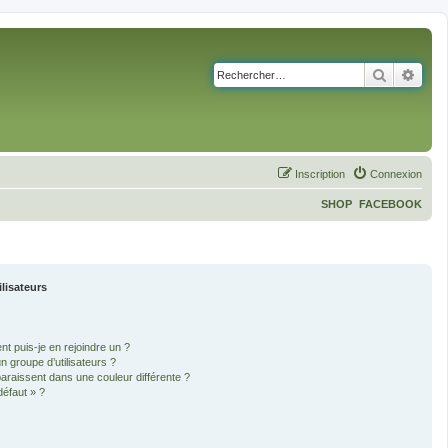
Recherch
Rech
Inscription
Connexion
SHOP
FACEBOOK
ilisateurs
nt puis-je en rejoindre un ?
 groupe d’utilisateurs ?
paraissent dans une couleur différente ?
défaut » ?