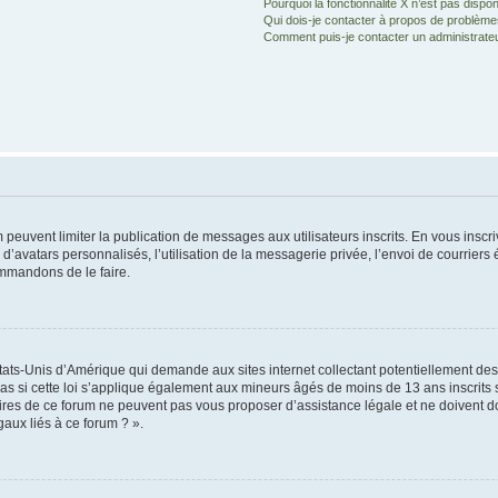
Pourquoi la fonctionnalité X n’est pas dispon
Qui dois-je contacter à propos de problèmes
Comment puis-je contacter un administrate
m peuvent limiter la publication de messages aux utilisateurs inscrits. En vous ins
d’avatars personnalisés, l’utilisation de la messagerie privée, l’envoi de courriers é
ommandons de le faire.
États-Unis d’Amérique qui demande aux sites internet collectant potentiellement d
 si cette loi s’applique également aux mineurs âgés de moins de 13 ans inscrits su
ires de ce forum ne peuvent pas vous proposer d’assistance légale et ne doivent don
aux liés à ce forum ? ».