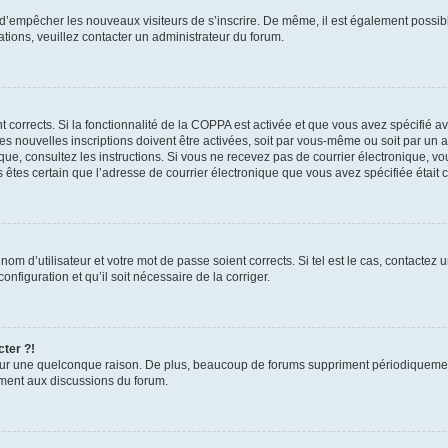
in d’empêcher les nouveaux visiteurs de s’inscrire. De même, il est également possib
mations, veuillez contacter un administrateur du forum.
nt corrects. Si la fonctionnalité de la COPPA est activée et que vous avez spécifié 
 nouvelles inscriptions doivent être activées, soit par vous-même ou soit par un ad
ronique, consultez les instructions. Si vous ne recevez pas de courrier électronique
ous êtes certain que l’adresse de courrier électronique que vous avez spécifiée était
om d’utilisateur et votre mot de passe soient corrects. Si tel est le cas, contactez 
nfiguration et qu’il soit nécessaire de la corriger.
cter ?!
ur une quelconque raison. De plus, beaucoup de forums suppriment périodiquement le
vement aux discussions du forum.