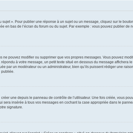
sujet ». Pour publier une réponse à un sujet ou un message, cliquez sur le bouton 
hée en bas de l’écran du forum ou du sujet. Par exemple : vous pouvez publier de 
us ne pouvez modifier ou supprimer que vos propres messages. Vous pouvez modifi
jà répondu à votre message, un petit texte situé en dessous du message affichera le 
ectuée par un modérateur ou un administrateur, bien qu’ils puissent rédiger une raison
 publiée.
réer une depuis le panneau de contrôle de l’utilisateur. Une fois créée, vous pouv
i sera insérée à tous vos messages en cochant la case appropriée dans le panneau de
otre signature.