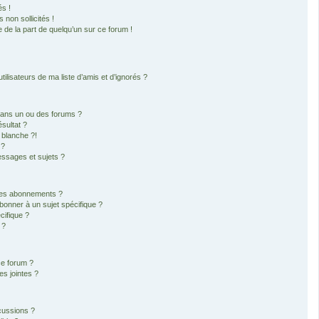
s !
non sollicités !
e de la part de quelqu’un sur ce forum !
ilisateurs de ma liste d’amis et d’ignorés ?
dans un ou des forums ?
sultat ?
 blanche ?!
 ?
ssages et sujets ?
t les abonnements ?
bonner à un sujet spécifique ?
ifique ?
 ?
ce forum ?
s jointes ?
cussions ?