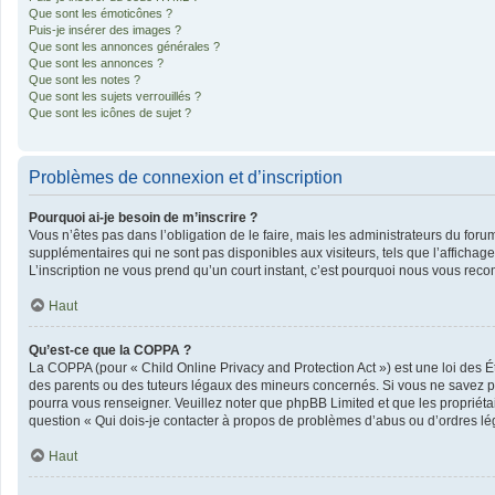
Que sont les émoticônes ?
Puis-je insérer des images ?
Que sont les annonces générales ?
Que sont les annonces ?
Que sont les notes ?
Que sont les sujets verrouillés ?
Que sont les icônes de sujet ?
Problèmes de connexion et d’inscription
Pourquoi ai-je besoin de m’inscrire ?
Vous n’êtes pas dans l’obligation de le faire, mais les administrateurs du foru
supplémentaires qui ne sont pas disponibles aux visiteurs, tels que l’affichage 
L’inscription ne vous prend qu’un court instant, c’est pourquoi nous vous rec
Haut
Qu’est-ce que la COPPA ?
La COPPA (pour « Child Online Privacy and Protection Act ») est une loi des 
des parents ou des tuteurs légaux des mineurs concernés. Si vous ne savez pas
pourra vous renseigner. Veuillez noter que phpBB Limited et que les propriéta
question « Qui dois-je contacter à propos de problèmes d’abus ou d’ordres lég
Haut